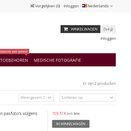
Vergelijken
(
0
)
Inloggen
Nederlands
WINKELWAGEN
(leeg)
Inloggen
cessoires voor camera
OTOEBEHOREN
MEDISCHE FOTOGRAFIE
Er zijn 2 producten
n pasfoto's volgens
159,72 €
incl. btw
IN WINKELWAGEN