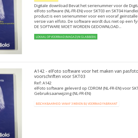
Digitale download Bevat het serienummer voor de Digi
elFoto software (NL-FR-EN) voor SKT03 en SKT04 Handleid
product is een serienummer voor een vooraf geïnstal
versie van elfoto. De software wordt dus niet op een fy
DE SOFTWARE MOET WORDEN GEDOWNLOAD...
LOKAAL OP VOORRAAD (MAGAZIJN GLABBEEK)
A142 - elFoto software voor het maken van pasfoto
voorschriften voor SKT03
Ref: A142
elFoto software geleverd op CDROM (NL-FR-EN) voor SK
Gebruiksaanwijzing (NL-FR-EN)
BESCHIKBAARHEID: VANAF 3 WEKEN BIJ VOORRAAD FABRIKANT