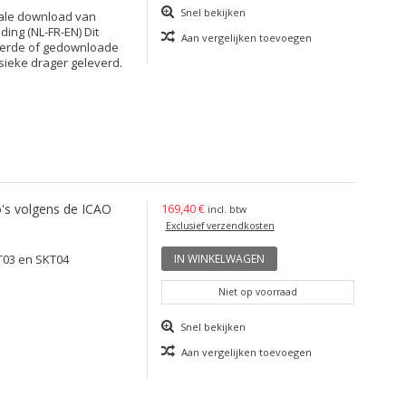
Snel bekijken
tale download van
ing (NL-FR-EN) Dit
Aan vergelijken toevoegen
leerde of gedownloade
sieke drager geleverd.
's volgens de ICAO
169,40 €
incl. btw
Exclusief verzendkosten
T03 en SKT04
IN WINKELWAGEN
Niet op voorraad
Snel bekijken
Aan vergelijken toevoegen