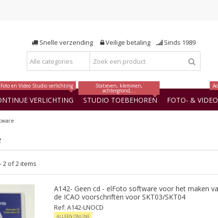
Snelle verzending
Veilige betaling
Sinds 1989
Foto en Video Studio verlichting
Statieven, klemmen,
Ac
achtergrond,...
ONTINUE VERLICHTING
STUDIO TOEBEHOREN
FOTO- & VIDE
ftware
e
 2 of 2 items
A142- Geen cd - elFoto software voor het maken va
de ICAO voorschriften voor SKT03/SKT04
Ref: A142-LNOCD
ALLEEN ONLINE