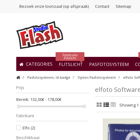
Bezoek onze toonzaal (op afspraak)
Contact
Sitemap
Fotostudio
Flitslicht
CATEGORIES
FLITSLICHT
PASFOTOSYSTEEM
C
Pasfotosysteem, Id-badge
Opties Pasfotosysteem
elfoto So
Prijs
elfoto Softwar
Bereik:
132,00€ - 178,00€
Showing 1 -
Fabrikant
Elfo
(2)
Beschikbaar