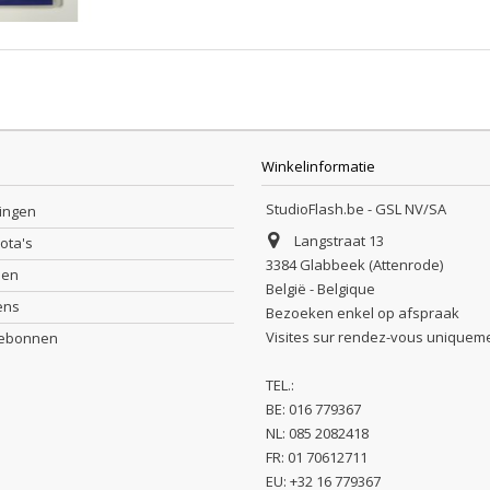
Winkelinformatie
StudioFlash.be - GSL NV/SA
lingen
Langstraat 13
nota's
3384 Glabbeek (Attenrode)
sen
België - Belgique
ens
Bezoeken enkel op afspraak
Visites sur rendez-vous uniquem
debonnen
TEL.:
BE: 016 779367
NL: 085 2082418
FR: 01 70612711
EU: +32 16 779367