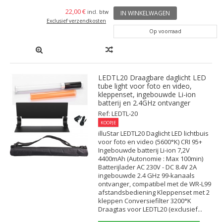
22,00 €
incl. btw
IN WINKELWAGEN
Exclusief verzendkosten
Op voorraad
LEDTL20 Draagbare daglicht LED
tube light voor foto en video,
kleppenset, ingebouwde Li-ion
batterij en 2.4GHz ontvanger
Ref: LEDTL-20
KOOPJE
illuStar LEDTL20 Daglicht LED lichtbuis
voor foto en video (5600°K) CRI 95+
Ingebouwde batterij Li-ion 7,2V
4400mAh (Autonomie : Max 100min)
Batterijlader AC 230V - DC 8.4V 2A
ingebouwde 2.4 GHz 99-kanaals
ontvanger, compatibel met de WR-L99
afstandsbediening Kleppenset met 2
kleppen Conversiefilter 3200°K
Draagtas voor LEDTL20 (exclusief...