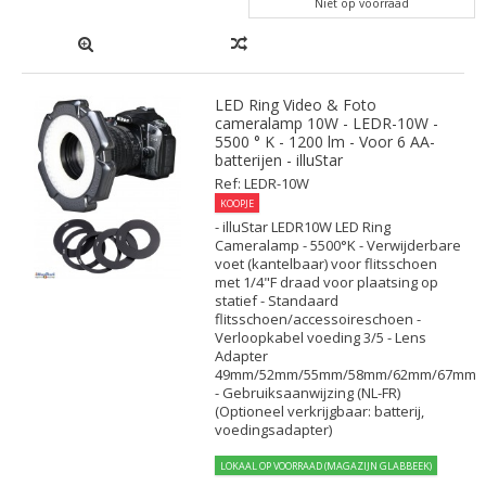
Niet op voorraad
LED Ring Video & Foto
cameralamp 10W - LEDR-10W -
5500 ° K - 1200 lm - Voor 6 AA-
batterijen - illuStar
Ref: LEDR-10W
KOOPJE
- illuStar LEDR10W LED Ring
Cameralamp - 5500°K - Verwijderbare
voet (kantelbaar) voor flitsschoen
met 1/4"F draad voor plaatsing op
statief - Standaard
flitsschoen/accessoireschoen -
Verloopkabel voeding 3/5 - Lens
Adapter
49mm/52mm/55mm/58mm/62mm/67mm
- Gebruiksaanwijzing (NL-FR)
(Optioneel verkrijgbaar: batterij,
voedingsadapter)
LOKAAL OP VOORRAAD (MAGAZIJN GLABBEEK)