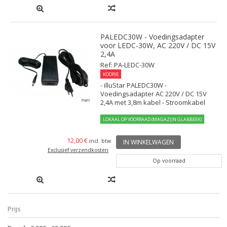
PALEDC30W - Voedingsadapter
voor LEDC-30W, AC 220V / DC 15V
2,4A
Ref: PA-LEDC-30W
KOOPJE
- illuStar PALEDC30W -
Voedingsadapter AC 220V / DC 15V
2,4A met 3,8m kabel - Stroomkabel
LOKAAL OP VOORRAAD (MAGAZIJN GLABBEEK)
12,00 €
incl. btw
IN WINKELWAGEN
Exclusief verzendkosten
Op voorraad
Prijs