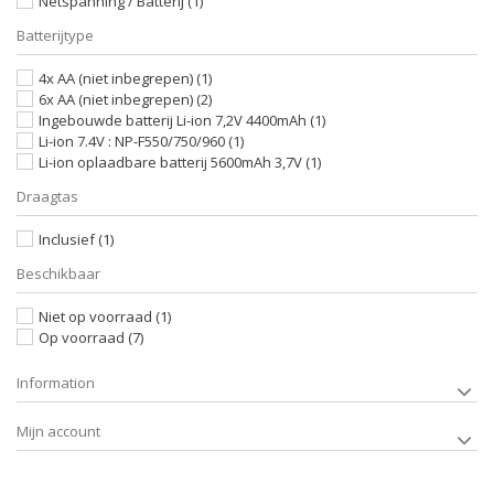
Netspanning / Batterij
(1)
Batterijtype
4x AA (niet inbegrepen)
(1)
6x AA (niet inbegrepen)
(2)
Ingebouwde batterij Li-ion 7,2V 4400mAh
(1)
Li-ion 7.4V : NP-F550/750/960
(1)
Li-ion oplaadbare batterij 5600mAh 3,7V
(1)
Draagtas
Inclusief
(1)
Beschikbaar
Niet op voorraad
(1)
Op voorraad
(7)
Information
Mijn account