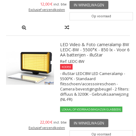
12,00 €
incl. btw
IN WINKELWAGEN
Exclusief verzendkosten
Op voorraad
LED Video & Foto cameralamp 8W
LEDC-8W - 5500°K - 850 lx - Voor 6
AA batterijen - illuStar
Ref: LEDC-8W
KOOPJE
- illuStar LEDC8W LED Cameralamp -
5500°K - Standaard
flitsschoen/accessoireschoen -
Camera bevestigingsbeugel - 2 filters:
diffuus & 3200K - Gebruiksaanwijzing
(NL-FR)
LOKAAL OP VOORRAAD (MAGAZIJN GLABBEEK)
22,00 €
incl. btw
IN WINKELWAGEN
Exclusief verzendkosten
Op voorraad