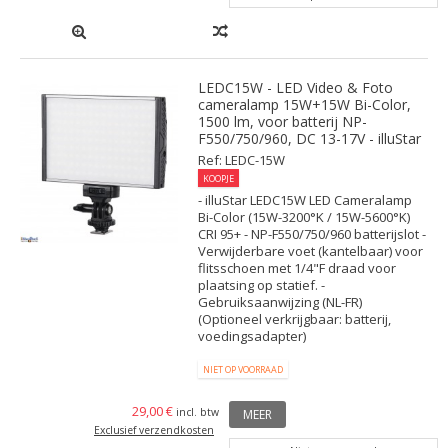
LEDC15W - LED Video & Foto
cameralamp 15W+15W Bi-Color,
1500 lm, voor batterij NP-
F550/750/960, DC 13-17V - illuStar
Ref: LEDC-15W
KOOPJE
- illuStar LEDC15W LED Cameralamp
Bi-Color (15W-3200°K / 15W-5600°K)
CRI 95+ - NP-F550/750/960 batterijslot -
Verwijderbare voet (kantelbaar) voor
flitsschoen met 1/4"F draad voor
plaatsing op statief. -
Gebruiksaanwijzing (NL-FR)
(Optioneel verkrijgbaar: batterij,
voedingsadapter)
NIET OP VOORRAAD
29,00 €
incl. btw
MEER
Exclusief verzendkosten