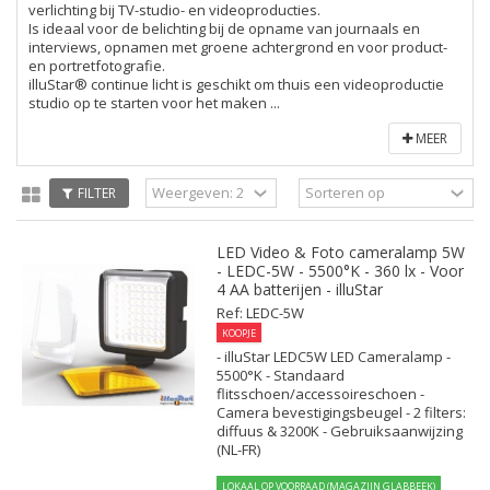
verlichting bij TV-studio- en videoproducties.
Is ideaal voor de belichting bij de opname van journaals en
interviews, opnamen met groene achtergrond en voor product-
en portretfotografie.
illuStar® continue licht is geschikt om thuis een videoproductie
studio op te starten voor het maken ...
MEER
FILTER
LED Video & Foto cameralamp 5W
- LEDC-5W - 5500°K - 360 lx - Voor
4 AA batterijen - illuStar
Ref: LEDC-5W
KOOPJE
- illuStar LEDC5W LED Cameralamp -
5500°K - Standaard
flitsschoen/accessoireschoen -
Camera bevestigingsbeugel - 2 filters:
diffuus & 3200K - Gebruiksaanwijzing
(NL-FR)
LOKAAL OP VOORRAAD (MAGAZIJN GLABBEEK)