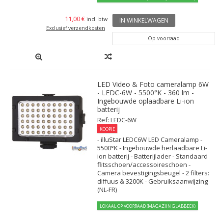
11,00 €
incl. btw
IN WINKELWAGEN
Exclusief verzendkosten
Op voorraad
LED Video & Foto cameralamp 6W
- LEDC-6W - 5500°K - 360 lm -
Ingebouwde oplaadbare Li-ion
batterij
Ref: LEDC-6W
KOOPJE
- illuStar LEDC6W LED Cameralamp -
5500°K - Ingebouwde herlaadbare Li-
ion batterij - Batterijlader - Standaard
flitsschoen/accessoireschoen -
Camera bevestigingsbeugel - 2 filters:
diffuus & 3200K - Gebruiksaanwijzing
(NL-FR)
LOKAAL OP VOORRAAD (MAGAZIJN GLABBEEK)