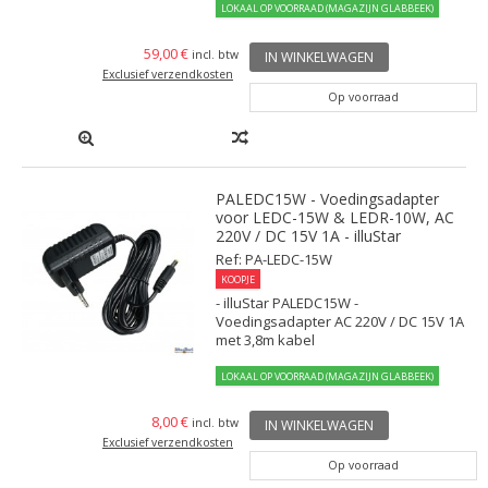
LOKAAL OP VOORRAAD (MAGAZIJN GLABBEEK)
59,00 €
incl. btw
IN WINKELWAGEN
Exclusief verzendkosten
Op voorraad
PALEDC15W - Voedingsadapter
voor LEDC-15W & LEDR-10W, AC
220V / DC 15V 1A - illuStar
Ref: PA-LEDC-15W
KOOPJE
- illuStar PALEDC15W -
Voedingsadapter AC 220V / DC 15V 1A
met 3,8m kabel
LOKAAL OP VOORRAAD (MAGAZIJN GLABBEEK)
8,00 €
incl. btw
IN WINKELWAGEN
Exclusief verzendkosten
Op voorraad