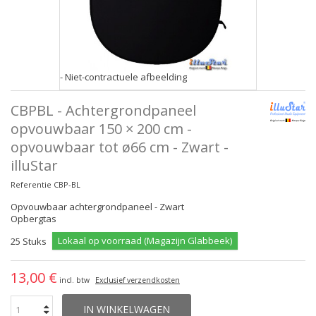
- Niet-contractuele afbeelding
CBPBL - Achtergrondpaneel
opvouwbaar 150 × 200 cm -
opvouwbaar tot ø66 cm - Zwart -
illuStar
Referentie
CBP-BL
Opvouwbaar achtergrondpaneel - Zwart
Opbergtas
Lokaal op voorraad (Magazijn Glabbeek)
25
Stuks
13,00 €
incl. btw
Exclusief verzendkosten
IN WINKELWAGEN