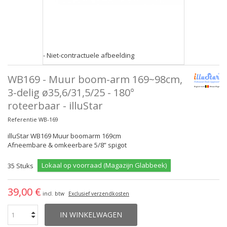
- Niet-contractuele afbeelding
WB169 - Muur boom-arm 169~98cm,
3-delig ø35,6/31,5/25 - 180°
roteerbaar - illuStar
Referentie
WB-169
illuStar WB169 Muur boomarm 169cm
Afneembare & omkeerbare 5/8” spigot
Lokaal op voorraad (Magazijn Glabbeek)
35
Stuks
39,00 €
incl. btw
Exclusief verzendkosten
IN WINKELWAGEN