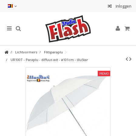
Inloggen
Lichtvormers
Flitsparaplu
UR100T - Paraplu - diffuus wit - ø101cm - illuStar
PROMO