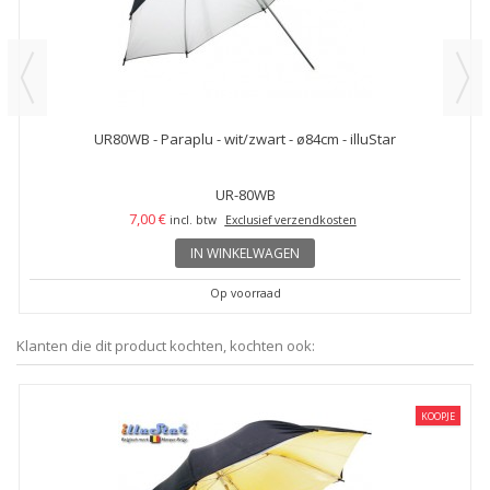
UR80WB - Paraplu - wit/zwart - ø84cm - illuStar
UR-80WB
7,00 €
incl. btw
Exclusief verzendkosten
IN WINKELWAGEN
Op voorraad
Klanten die dit product kochten, kochten ook:
KOOPJE