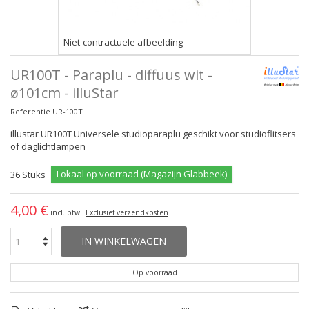
- Niet-contractuele afbeelding
UR100T - Paraplu - diffuus wit -
ø101cm - illuStar
Referentie
UR-100T
illustar UR100T Universele studioparaplu geschikt voor studioflitsers
of daglichtlampen
Lokaal op voorraad (Magazijn Glabbeek)
36
Stuks
4,00 €
incl. btw
Exclusief verzendkosten
IN WINKELWAGEN
Op voorraad