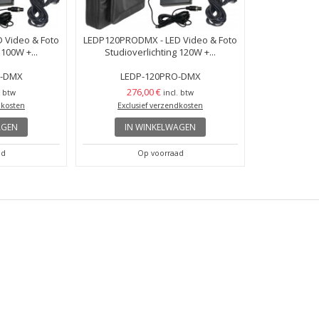
 Video & Foto
LEDP120PRODMX - LED Video & Foto
 100W +...
Studioverlichting 120W +...
O-DMX
LEDP-120PRO-DMX
276,00 €
. btw
incl. btw
dkosten
Exclusief verzendkosten
AGEN
IN WINKELWAGEN
ad
Op voorraad