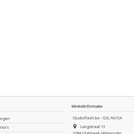
Winkelinformatie
StudioFlash.be - GSL NV/SA
lingen
Langstraat 13
nota's
3384 Glabbeek (Attenrode)