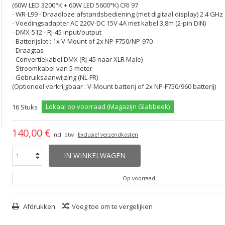
(60W LED 3200°K + 60W LED 5600°K) CRI 97
- WR-L99 - Draadloze afstandsbediening (met digitaal display) 2.4 GHz
- Voedingsadapter AC 220V-DC 15V 4A met kabel 3,8m (2-pin DIN)
- DMX-512 - RJ-45 input/output
- Batterijslot : 1x V-Mount of 2x NP-F750/NP-970
- Draagtas
- Convertiekabel DMX (RJ-45 naar XLR Male)
- Stroomkabel van 5 meter
- Gebruiksaanwijzing (NL-FR)
(Optioneel verkrijgbaar : V-Mount batterij of 2x NP-F750/960 batterij)
Lokaal op voorraad (Magazijn Glabbeek)
16
Stuks
140,00 €
incl. btw
Exclusief verzendkosten
IN WINKELWAGEN
Op voorraad
Afdrukken
Voeg toe om te vergelijken