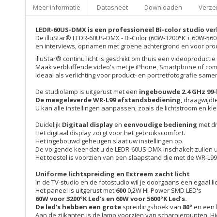
Meer informatie
Datasheet
Downloaden
Verzen
LEDR-60US-DMX is een professioneel
Bi-color
studio ver
De illuStar® LEDR-60US-DMX - Bi-Color (60W-3200°K + 60W-560
en interviews, opnamen met groene achtergrond en voor produ
illuStar® continu licht is geschikt om thuis een videoproductie
Maak verbluffende video's met je iPhone, Smartphone of comp
Ideaal als verlichting voor product- en portretfotografie sa
De studiolamp is uitgerust met een
ingebouwde 2.4 GHz 99
De meegeleverde WR-L99 afstandsbediening
, draagwijdt
U kan alle instellingen aanpassen, zoals de lichtstroom en kl
Duidelijk
Digitaal display
en
eenvoudige bediening
met dr
Het digitaal display zorgt voor het gebruikscomfort.
Het ingebouwd geheugen slaat uw instellingen op.
De volgende keer dat u de LEDR-60US-DMX inschakelt zullen u
Het toestel is voorzien van een slaapstand die met de WR-L9
Uniforme lichtspreiding en Extreem zacht licht
In de TV-studio en de fotostudio wil je doorgaans een egaal lich
Het paneel is uitgerust met
600
0,2W HI-Power SMD LED's
60W voor 3200°K Led’s en 60W voor 5600°K Led’s.
De led's hebben een grote
spreidingshoek van
80°
en een 
Aan de zijkanten is de lamp voorzien van scharnierpunten. Hier