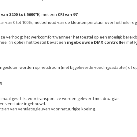
van 3200 tot 5600°K,
met een
CRI van 97.
ar van 0 tot 100%, met behoud van de kleurtemperatuur over het hele rege
eze verhoogt het werkcomfort wanneer het toestel op een moeilijk bereikb
l (in optie); het toestel bevat een
ingebouwde DMX controller
met RJ
esloten worden op netstroom (met bijgeleverde voedingsadapter) of op een
!)
ptimaal geschikt voor transport; ze worden geleverd met draagtas.
een ventilator ingebouwd.
zien van ventilatiegleuven voor natuurlijke koeling.