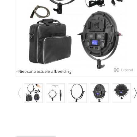
Expand
- Niet-contractuele afbeelding