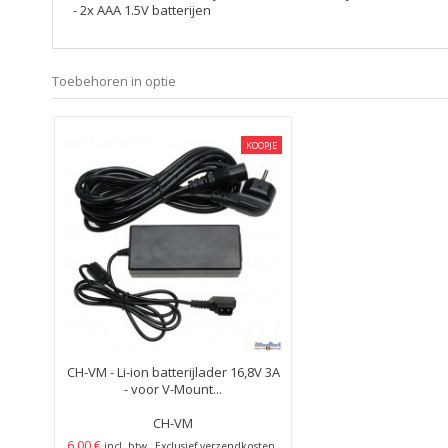
- 2x AAA 1.5V batterijen
Toebehoren in optie
KOOPJE
CH-VM - Li-ion batterijlader 16,8V 3A
- voor V-Mount...
CH-VM
6,00 €
incl. btw
Exclusief verzendkosten