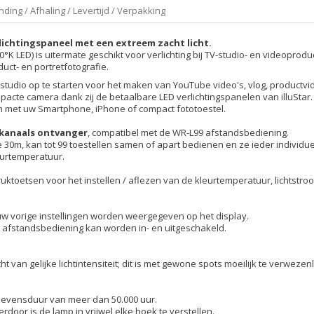
ding / Afhaling / Levertijd / Verpakking
lichtingspaneel
met een extreem zacht licht.
0°K LED)
is uitermate geschikt voor verlichting bij TV-studio- en videoprodu
ct- en portretfotografie.
 studio op te starten voor het maken van YouTube video's, vlog, productvideo
acte camera dank zij de betaalbare LED verlichtingspanelen van illuStar.
men met uw Smartphone, iPhone of compact fototoestel.
-kanaals ontvanger
, compatibel met de WR-L99 afstandsbediening.
e 30m, kan tot 99 toestellen samen of apart bedienen en ze ieder individuee
eurtemperatuur.
uktoetsen voor het instellen / aflezen van de kleurtemperatuur, lichtstroo
w vorige instellingen worden weergegeven op het display.
9 afstandsbediening kan worden in- en uitgeschakeld.
t van gelijke lichtintensiteit; dit is met gewone spots moeilijk te verwezenl
levensduur van meer dan 50.000 uur.
door is de lamp in vrijwel elke hoek te verstellen.