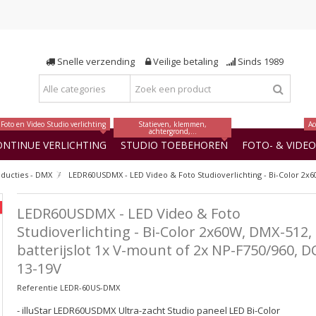
Snelle verzending
Veilige betaling
Sinds 1989
Foto en Video Studio verlichting
Statieven, klemmen,
Ac
achtergrond,...
ONTINUE VERLICHTING
STUDIO TOEBEHOREN
FOTO- & VIDE
oducties - DMX
LEDR60USDMX - LED Video & Foto Studioverlichting - Bi-Color 2x60
LEDR60USDMX - LED Video & Foto
Studioverlichting - Bi-Color 2x60W, DMX-512,
batterijslot 1x V-mount of 2x NP-F750/960, D
13-19V
Referentie
LEDR-60US-DMX
- illuStar LEDR60USDMX Ultra-zacht Studio paneel LED Bi-Color