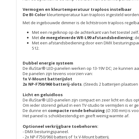
Vermogen en kleurtemperatuur traploos instelbaar
De BI-Color
kleurtemperatuur kan traploos ingesteld worden
Met de ingebouwde dimmer is de lichtstroom traploos regelba
Met een regelknop op de achterkant van het toestel zelf.
Met
de meegeleverde WR-L99 afstandsbediening
; d
Met een afstandsbediening door een DMX besturingspanee
512.
Dubbel energie systeem
De illuStar® LED-panelen werken op 13-19V DC; ze kunnen aang
De panelen zijn tevens voorzien van:
1x V-Mount batterijslot
2x
NP-F750/960
batterij-slots
. (Steeds 2 batterijen plaatsen 
Licht en geluidloos
De illuStar® LED-panelen zijn compact en zeer licht en dus o
Om ieder storend geluid in een TV-studio te vermijden is er g
De dunne en
compacte ronde behuizing
(∅ 300 mm) is voor
Het paneel is schokbestendig en geeft weinig warmte af.
Optioneel verkrijgbare toebehoren:
- DMX besturingspaneel.
- 2x NP-F750/960 batterij of 1x V-Mount batterij.