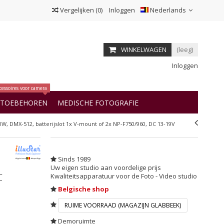
Vergelijken
(
0
)
Inloggen
Nederlands
WINKELWAGEN
(leeg)
Inloggen
cessoires voor camera
OTOEBEHOREN
MEDISCHE FOTOGRAFIE
W, DMX-512, batterijslot 1x V-mount of 2x NP-F750/960, DC 13-19V
Sinds 1989
Uw eigen studio aan voordelige prijs
C
Kwaliteitsapparatuur voor de Foto - Video studio
Belgische shop
RUIME VOORRAAD (MAGAZIJN GLABBEEK)
Demoruimte