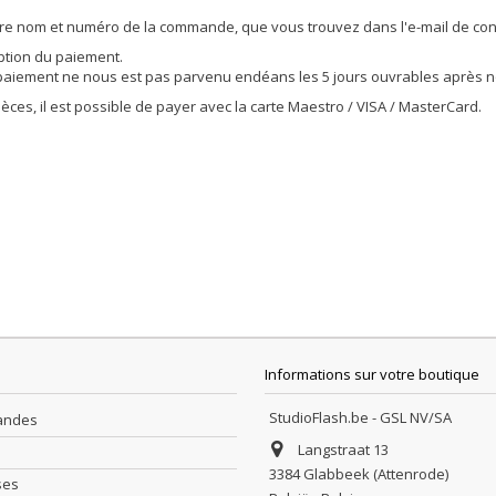
tre nom et numéro de la commande, que vous trouvez dans l'e-mail de con
ption du paiement.
aiement ne nous est pas parvenu endéans les 5 jours ouvrables après no
ces, il est possible de payer avec la carte Maestro / VISA / MasterCard.
Informations sur votre boutique
StudioFlash.be - GSL NV/SA
andes
Langstraat 13
3384 Glabbeek (Attenrode)
ses