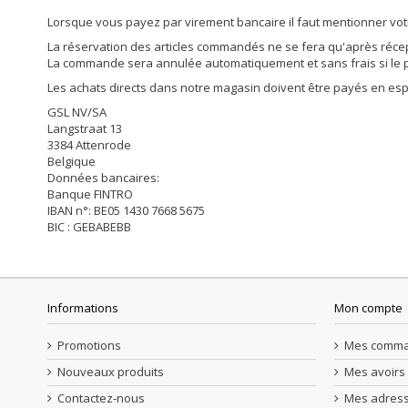
Lorsque vous payez par virement bancaire il faut mentionner vo
La réservation des articles commandés ne se fera qu'après réce
La commande sera annulée automatiquement et sans frais si le p
Les achats directs dans notre magasin doivent être payés en espè
GSL NV/SA
Langstraat 13
3384 Attenrode
Belgique
Données bancaires:
Banque FINTRO
IBAN n°: BE05 1430 7668 5675
BIC : GEBABEBB
Informations
Mon compte
Promotions
Mes comm
Nouveaux produits
Mes avoirs
Contactez-nous
Mes adres