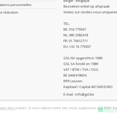
België - Belgique
ations personnelles
Bezoeken enkel op afspraak
Visites sur rendez-vous uniquem
e réduction
TEL.:
BE: 016 779367
NL: 085 2082418
FR: 01 70612711
EU: +32 16 779367
GSL NV opgericht in 1989
GSL SA fondé en 1989
VAT / BTW / TVA / OSS:
BE 0445418654
RPR Leuven
Kapitaal / Capital 407.600 EURO
E-mail :
info@gsl.be
sons des cookies. Si vous utilisez notre site, nous supposons que vous êt
s Reserved