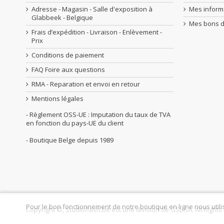
Adresse - Magasin - Salle d'exposition à
Mes inform
Glabbeek - Belgique
Mes bons d
Frais d’expédition - Livraison - Enlèvement -
Prix
Conditions de paiement
FAQ Foire aux questions
RMA - Reparation et envoi en retour
Mentions légales
- Règlement OSS-UE : Imputation du taux de TVA
en fonction du pays-UE du client
- Boutique Belge depuis 1989
Pour le bon fonctionnement de notre boutique en ligne nous utili
Copyright ©, Studioflash.be est une division de GSL SA. All Right