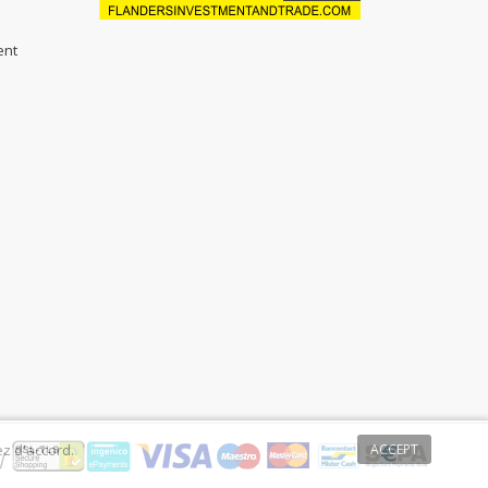
ent
ez d'accord.
ACCEPT