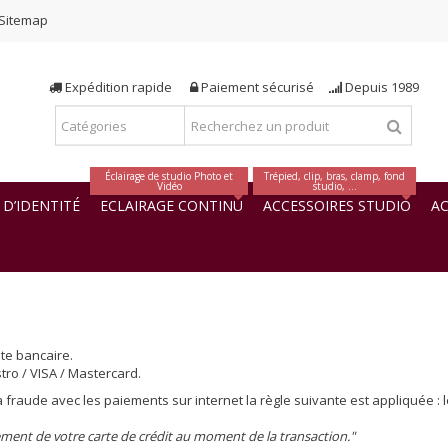
Sitemap
Expédition rapide
Paiement sécurisé
Depuis 1989
Éclairage de studio Photo et
Trépied, clip, bras, clamp, fond
Vidéo
studio, ...
D’IDENTITÉ
ECLAIRAGE CONTINU
ACCESSOIRES STUDIO
AC
te bancaire.
ro / VISA / Mastercard.
a fraude avec les paiements sur internet la règle suivante est appliquée : 
tement de votre carte de crédit au moment de la transaction."