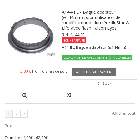
A144-FE - Bague adapteur
(ø144mm) pour utilisation de
modificateur de lumière illuStar &
Elfo avec flash Falcon Eyes
Ref: A144-FE
BONNE AFFAIRE
A144FE Bague adapteur (ø144mm)
LOCALEMENT DISPONIBLE (ENTREPÔT À GLABBEEK)
5,00 €
TTC
Hors frais de port
AJOUTER AU PANIER
En Stock
Afficher tout
1
2
Prix
Tranche :
4,00€ - 62,00€