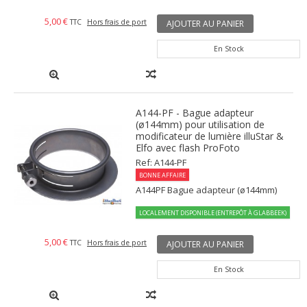
5,00 €
TTC
Hors frais de port
AJOUTER AU PANIER
En Stock
A144-PF - Bague adapteur
(ø144mm) pour utilisation de
modificateur de lumière illuStar &
Elfo avec flash ProFoto
Ref: A144-PF
BONNE AFFAIRE
A144PF Bague adapteur (ø144mm)
LOCALEMENT DISPONIBLE (ENTREPÔT À GLABBEEK)
5,00 €
TTC
Hors frais de port
AJOUTER AU PANIER
En Stock