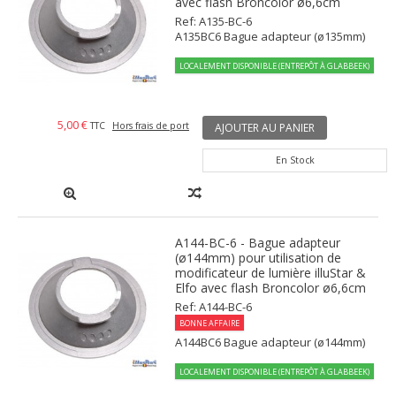
avec flash Broncolor ø6,6cm
Ref: A135-BC-6
A135BC6 Bague adapteur (ø135mm)
LOCALEMENT DISPONIBLE (ENTREPÔT À GLABBEEK)
5,00 €
TTC
Hors frais de port
AJOUTER AU PANIER
En Stock
A144-BC-6 - Bague adapteur
(ø144mm) pour utilisation de
modificateur de lumière illuStar &
Elfo avec flash Broncolor ø6,6cm
Ref: A144-BC-6
BONNE AFFAIRE
A144BC6 Bague adapteur (ø144mm)
LOCALEMENT DISPONIBLE (ENTREPÔT À GLABBEEK)