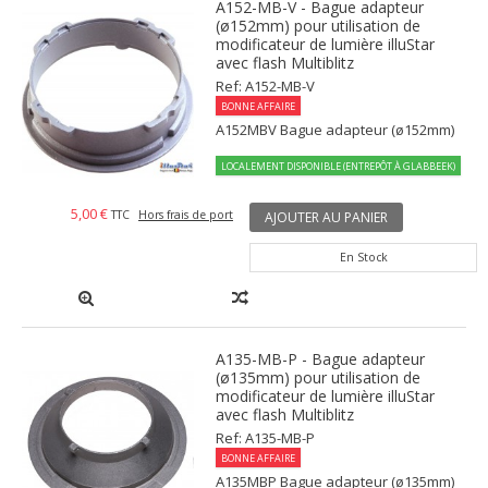
A152-MB-V - Bague adapteur
(ø152mm) pour utilisation de
modificateur de lumière illuStar
avec flash Multiblitz
Ref: A152-MB-V
BONNE AFFAIRE
A152MBV Bague adapteur (ø152mm)
LOCALEMENT DISPONIBLE (ENTREPÔT À GLABBEEK)
5,00 €
TTC
Hors frais de port
AJOUTER AU PANIER
En Stock
A135-MB-P - Bague adapteur
(ø135mm) pour utilisation de
modificateur de lumière illuStar
avec flash Multiblitz
Ref: A135-MB-P
BONNE AFFAIRE
A135MBP Bague adapteur (ø135mm)