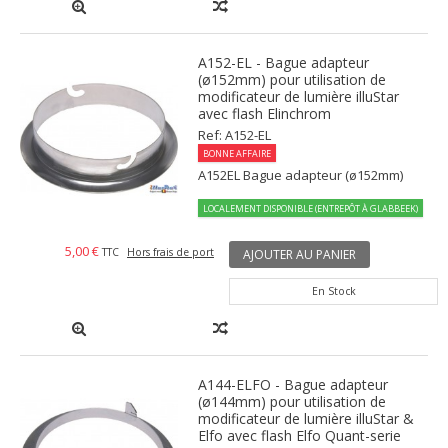
A152-EL - Bague adapteur
(ø152mm) pour utilisation de
modificateur de lumière illuStar
avec flash Elinchrom
Ref: A152-EL
BONNE AFFAIRE
A152EL Bague adapteur (ø152mm)
LOCALEMENT DISPONIBLE (ENTREPÔT À GLABBEEK)
5,00 €
TTC
Hors frais de port
AJOUTER AU PANIER
En Stock
A144-ELFO - Bague adapteur
(ø144mm) pour utilisation de
modificateur de lumière illuStar &
Elfo avec flash Elfo Quant-serie