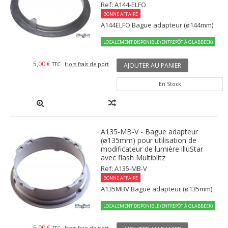
Ref: A144-ELFO
BONNE AFFAIRE
A144ELFO Bague adapteur (ø144mm)
LOCALEMENT DISPONIBLE (ENTREPÔT À GLABBEEK)
5,00 €
TTC
Hors frais de port
AJOUTER AU PANIER
En Stock
A135-MB-V - Bague adapteur
(ø135mm) pour utilisation de
modificateur de lumière illuStar
avec flash Multiblitz
Ref: A135-MB-V
BONNE AFFAIRE
A135MBV Bague adapteur (ø135mm)
LOCALEMENT DISPONIBLE (ENTREPÔT À GLABBEEK)
5,00 €