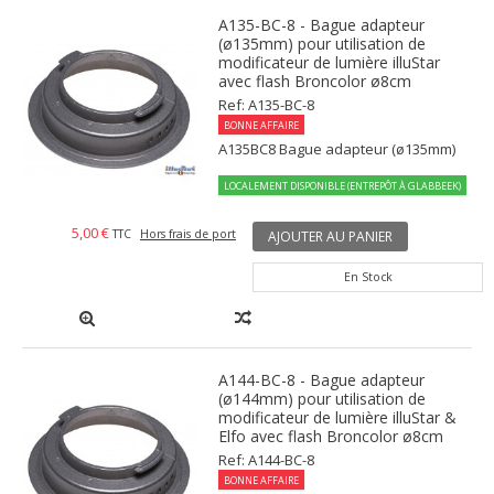
A135-BC-8 - Bague adapteur
(ø135mm) pour utilisation de
modificateur de lumière illuStar
avec flash Broncolor ø8cm
Ref: A135-BC-8
BONNE AFFAIRE
A135BC8 Bague adapteur (ø135mm)
LOCALEMENT DISPONIBLE (ENTREPÔT À GLABBEEK)
5,00 €
TTC
Hors frais de port
AJOUTER AU PANIER
En Stock
A144-BC-8 - Bague adapteur
(ø144mm) pour utilisation de
modificateur de lumière illuStar &
Elfo avec flash Broncolor ø8cm
Ref: A144-BC-8
BONNE AFFAIRE