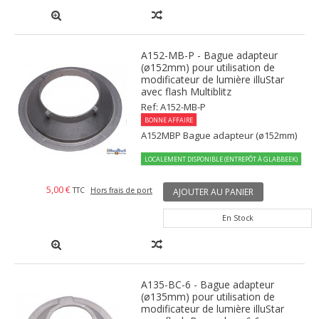
A152-MB-P - Bague adapteur
(ø152mm) pour utilisation de
modificateur de lumière illuStar
avec flash Multiblitz
Ref: A152-MB-P
BONNE AFFAIRE
A152MBP Bague adapteur (ø152mm)
LOCALEMENT DISPONIBLE (ENTREPÔT À GLABBEEK)
5,00 €
TTC
Hors frais de port
AJOUTER AU PANIER
En Stock
A135-BC-6 - Bague adapteur
(ø135mm) pour utilisation de
modificateur de lumière illuStar