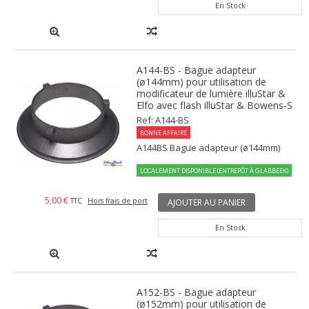
En Stock
A144-BS - Bague adapteur
(ø144mm) pour utilisation de
modificateur de lumière illuStar &
Elfo avec flash illuStar & Bowens-S
Ref: A144-BS
BONNE AFFAIRE
A144BS Bague adapteur (ø144mm)
LOCALEMENT DISPONIBLE (ENTREPÔT À GLABBEEK)
5,00 €
TTC
Hors frais de port
AJOUTER AU PANIER
En Stock
A152-BS - Bague adapteur
(ø152mm) pour utilisation de