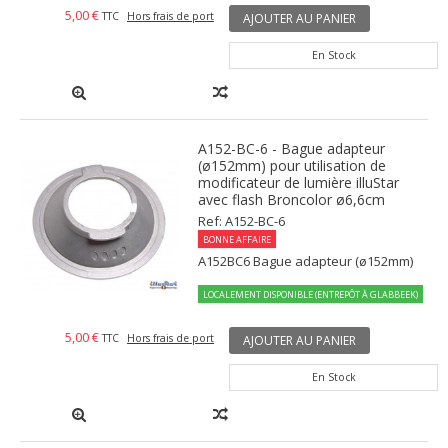
5,00 €
TTC
Hors frais de port
AJOUTER AU PANIER
En Stock
A152-BC-6 - Bague adapteur
(ø152mm) pour utilisation de
modificateur de lumière illuStar
avec flash Broncolor ø6,6cm
Ref: A152-BC-6
BONNE AFFAIRE
A152BC6 Bague adapteur (ø152mm)
LOCALEMENT DISPONIBLE (ENTREPÔT À GLABBEEK)
5,00 €
TTC
Hors frais de port
AJOUTER AU PANIER
En Stock