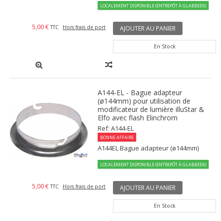
LOCALEMENT DISPONIBLE (ENTREPÔT À GLABBEEK)
5,00 €
TTC
Hors frais de port
AJOUTER AU PANIER
En Stock
A144-EL - Bague adapteur
(ø144mm) pour utilisation de
modificateur de lumière illuStar &
Elfo avec flash Elinchrom
Ref: A144-EL
BONNE AFFAIRE
A144EL Bague adapteur (ø144mm)
LOCALEMENT DISPONIBLE (ENTREPÔT À GLABBEEK)
5,00 €
TTC
Hors frais de port
AJOUTER AU PANIER
En Stock