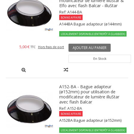
modificateur de lumière illuStar &
Elfo avec flash Balcar - illuStar
Ref: A144-BA
BONNE AFFAIRE
A144BA Bague adapteur (ø144mm)
LOCALEMENT DISPONIBLE (ENTREPÔT À GLABBEEK)
5,00 €
TTC
Hors frais de port
AJOUTER AU PANIER
En Stock
A152-BA - Bague adapteur
(ø152mm) pour utilisation de
modificateur de lumière illuStar
avec flash Balcar
Ref: A152-BA
BONNE AFFAIRE
A152BA Bague adapteur (ø152mm)
LOCALEMENT DISPONIBLE (ENTREPÔT À GLABBEEK)