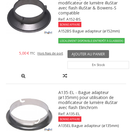
modificateur de lumière illuStar
avec flash illuStar & Bowens-S
compatible
Ref: A152-BS
BONNE AFFAIRE
A152BS Bague adapteur (ø152mm)
LOCALEMENT DISPONIBLE (ENTREPÔT À GLABBEEK)
5,00 €
TTC
Hors frais de port
AJOUTER AU PANIER
En Stock
A135-EL - Bague adapteur
(ø135mm) pour utilisation de
modificateur de lumière illuStar
avec flash Elinchrom
Ref: A135-EL
BONNE AFFAIRE
A135EL Bague adapteur (ø135mm)