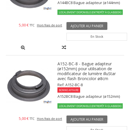
A144BC8 Bague adapteur (ø144mm)
LOCALEMENT DISPONIBLE (ENTREPÔT À GLABBEEK)
5,00 €
TTC
Hors frais de port
AJOUTER AU PANIER
En Stock
A152-BC-8 - Bague adapteur
(ø152mm) pour utilisation de
modificateur de lumière illuStar
avec flash Broncolor ø8cm
Ref: A152-BC-8
BONNE AFFAIRE
A152BC8 Bague adapteur (ø152mm)
LOCALEMENT DISPONIBLE (ENTREPÔT À GLABBEEK)
5,00 €
TTC
Hors frais de port
AJOUTER AU PANIER
En Stock