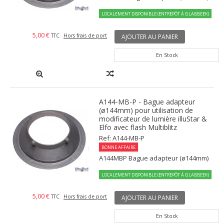
LOCALEMENT DISPONIBLE (ENTREPÔT À GLABBEEK)
5,00 €
TTC
Hors frais de port
AJOUTER AU PANIER
En Stock
A144-MB-P - Bague adapteur
(ø144mm) pour utilisation de
modificateur de lumière illuStar &
Elfo avec flash Multiblitz
Ref: A144-MB-P
BONNE AFFAIRE
A144MBP Bague adapteur (ø144mm)
LOCALEMENT DISPONIBLE (ENTREPÔT À GLABBEEK)
5,00 €
TTC
Hors frais de port
AJOUTER AU PANIER
En Stock