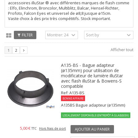
accessoires illuStar ® avec différentes marques de flash comme
: Elfo, Elinchrom, Broncolor, Multiblitz, Balcar, Hensel-Richter,
Profoto, Falcon Eyes et universel de ø8,8 jusque ø15cm.
Vaste choix à des prix très compétitifs. Stock important.
FILTER
Afficher tout
1
2
A135-BS - Bague adapteur
(ø135mm) pour utilisation de
modificateur de lumière illuStar
avec flash illuStar & Bowens-S
compatible
Ref: A135-BS
BONNE AFFAIRE
A135BS Bague adapteur (ø135mm)
LOCALEMENT DISPONIBLE (ENTREPÔT À GLABBEEK)
5,00 €
TTC
Hors frais de port
AJOUTER AU PANIER