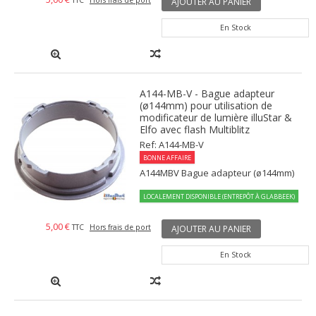
TTC
Hors frais de port
AJOUTER AU PANIER
En Stock
A144-MB-V - Bague adapteur
(ø144mm) pour utilisation de
modificateur de lumière illuStar &
Elfo avec flash Multiblitz
Ref: A144-MB-V
BONNE AFFAIRE
A144MBV Bague adapteur (ø144mm)
LOCALEMENT DISPONIBLE (ENTREPÔT À GLABBEEK)
5,00 €
TTC
Hors frais de port
AJOUTER AU PANIER
En Stock