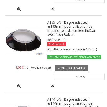
A135-BA - Bague adapteur
(ø135mm) pour utilisation de
modificateur de lumière illuStar
avec flash Balcar
Ref: A135-BA
BONNE AFFAIRE
A135BA Bague adapteur (ø135mm)
LOCALEMENT DISPONIBLE (ENTREPÔT À GLABBEEK)
5,00 €
TTC
Hors frais de port
AJOUTER AU PANIER
En Stock
A144-BA - Bague adapteur
(ø144mm) pour utilisation de