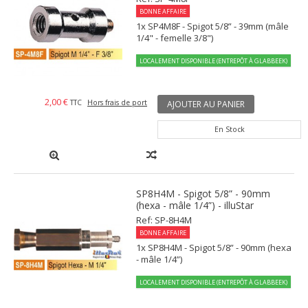
BONNE AFFAIRE
1x SP4M8F - Spigot 5/8” - 39mm (mâle
1/4" - femelle 3/8")
LOCALEMENT DISPONIBLE (ENTREPÔT À GLABBEEK)
2,00 €
TTC
Hors frais de port
AJOUTER AU PANIER
En Stock
SP8H4M - Spigot 5/8” - 90mm
(hexa - mâle 1/4”) - illuStar
Ref: SP-8H4M
BONNE AFFAIRE
1x SP8H4M - Spigot 5/8” - 90mm (hexa
- mâle 1/4”)
LOCALEMENT DISPONIBLE (ENTREPÔT À GLABBEEK)