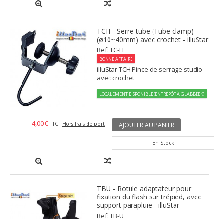
TCH - Serre-tube (Tube clamp)
(ø10~40mm) avec crochet - illuStar
Ref: TC-H
BONNE AFFAIRE
illuStar TCH Pince de serrage studio
avec crochet
LOCALEMENT DISPONIBLE (ENTREPÔT À GLABBEEK)
4,00 €
TTC
Hors frais de port
AJOUTER AU PANIER
En Stock
TBU - Rotule adaptateur pour
fixation du flash sur trépied, avec
support parapluie - illuStar
Ref: TB-U