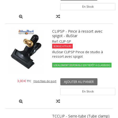
En Stock
CLIPSP - Pince à ressort avec
spigot - illuStar
Ref: CLIP-SP
BONNE AFFAIRE
illuStar CLIPSP Pince de studio à
ressort avec spigot
LOCALEMENT DISPONIBLE (ENTREPÔT À GLABBEEK)
3,00 €
TTC
Hors frais de port
AJOUTER AU PANIER
En Stock
TCCLIP - Serre-tube (Tube clamp)