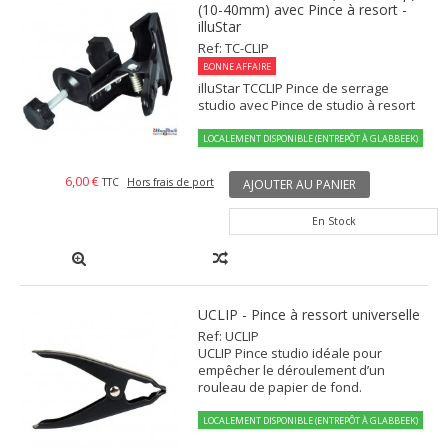
(10-40mm) avec Pince à resort -
illuStar
Ref: TC-CLIP
BONNE AFFAIRE
illuStar TCCLIP Pince de serrage
studio avec Pince de studio à resort
LOCALEMENT DISPONIBLE (ENTREPÔT À GLABBEEK)
6,00 €
TTC
Hors frais de port
AJOUTER AU PANIER
En Stock
UCLIP - Pince à ressort universelle
Ref: UCLIP
UCLIP Pince studio idéale pour
empêcher le déroulement d’un
rouleau de papier de fond.
LOCALEMENT DISPONIBLE (ENTREPÔT À GLABBEEK)