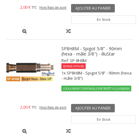
2,00 €
TTC
Hors frais de port
AJOUTER AU PANIER
En Stock
SP8H8M - Spigot 5/8” - 90mm
(hexa - mâle 3/8") - illuStar
Ref: SP-8H8M
BONNE AFFAIRE
1x SP8H8M - Spigot 5/8” - 90mm (hexa
- mâle 3/8")
LOCALEMENT DISPONIBLE (ENTREPÔT À GLABBEEK)
2,00 €
TTC
Hors frais de port
AJOUTER AU PANIER
En Stock