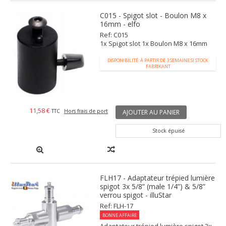
C015 - Spigot slot - Boulon M8 x
16mm - elfo
Ref: C015
1x Spigot slot 1x Boulon M8 x 16mm
DISPONIBILITÉ: À PARTIR DE 3 SEMAINE SI STOCK
FABRIKANT
11,58 €
TTC
Hors frais de port
AJOUTER AU PANIER
Stock épuisé
FLH17 - Adaptateur trépied lumière
spigot 3x 5/8” (male 1/4”) & 5/8”
verrou spigot - illuStar
Ref: FLH-17
BONNE AFFAIRE