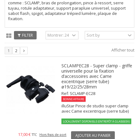
comme : SCLAMP, bras de prolongation, pince à ressort, serre
tuyau, rotule adaptateur, support parapluie universel, support
sabot flash, spigot, adaptateur trépied lumière, plaque de
fixation.
FILTER
Afficher tout
1
2
SCLAMPEC28 - Super clamp - griffe
universelle pour la fixation
d’accessoires avec Came
excentrique (serre tube)
ø19/22/25/28mm
Ref: SCLAMP-EC28
BONNE AFFAIRE
illuStar Pince de studio super clamp
avec Came excentrique (serre tube)
LOCALEMENT DISPONIBLE (ENTREPÔT À GLABBEEK)
17,00 €
TTC
Hors frais de port
AJOUTER AU PANIER