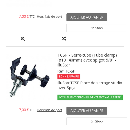
7,00 €
TTC
Hors frais de port
AJOUTER AU PANIER
En Stock
TCSP - Serre-tube (Tube clamp)
(ø10~40mm) avec spigot 5/8” -
illuStar
Ref: TC-SP
BONNE AFFAIRE
illuStar TCSP Pince de serrage studio
avec Spigot
LOCALEMENT DISPONIBLE (ENTREPÔT À GLABBEEK)
7,00 €
TTC
Hors frais de port
AJOUTER AU PANIER
En Stock