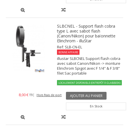
SLBCNEL - Support flash cobra
type L avec sabot flash
(Canon/Nikon) pour baïonnette
Elinchrom - illuStar
Ref: SLB-CN-EL
BONNE AFFAIRE
illustar SLBCNEL Support flash cobra
avec sabot Canon/Nikon -> monture
Elinchrom Spigot avec F 1/4" & F 3/8"
filet Sac portable
LOCALEMENT DISPONIBLE (ENTREPÔT À GLABBEEK)
8,00 €
TTC
Hors frais de port
AJOUTER AU PANIER
En Stock