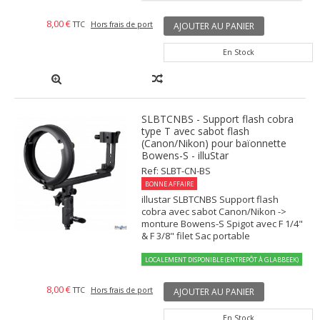
8,00 €
TTC
Hors frais de port
AJOUTER AU PANIER
En Stock
SLBTCNBS - Support flash cobra
type T avec sabot flash
(Canon/Nikon) pour baïonnette
Bowens-S - illuStar
Ref: SLBT-CN-BS
BONNE AFFAIRE
illustar SLBTCNBS Support flash
cobra avec sabot Canon/Nikon ->
monture Bowens-S Spigot avec F 1/4"
& F 3/8" filet Sac portable
LOCALEMENT DISPONIBLE (ENTREPÔT À GLABBEEK)
8,00 €
TTC
Hors frais de port
AJOUTER AU PANIER
En Stock