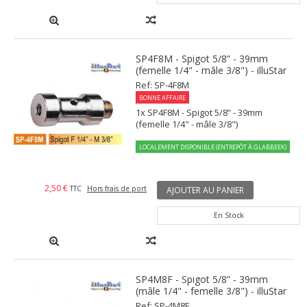
SP4F8M - Spigot 5/8” - 39mm
(femelle 1/4" - mâle 3/8") - illuStar
Ref: SP-4F8M
BONNE AFFAIRE
1x SP4F8M - Spigot 5/8” - 39mm
(femelle 1/4" - mâle 3/8")
LOCALEMENT DISPONIBLE (ENTREPÔT À GLABBEEK)
2,50 €
TTC
Hors frais de port
AJOUTER AU PANIER
En Stock
SP4M8F - Spigot 5/8” - 39mm
(mâle 1/4" - femelle 3/8") - illuStar
Ref: SP-4M8F