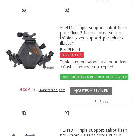
FLH11 - Triple support sabot flash
pour fixer 3 flashs cobra sur un
trépied, avec support parapluie -
illuStar
Ref: FLH-11
BONNE AFFAIRE
Triple support sabot flash pour fixer
3 flashs cobra sur un trépied
LOCALEMENT DISPONIBLE (ENTREPÔT À GLABBEEK)
4,00 €
TTC
Hors frais de port
AJOUTER AU PANIER
En Stock
FLH13 - Triple support sabot flash
pour fixer 3 flashs cobra sur un