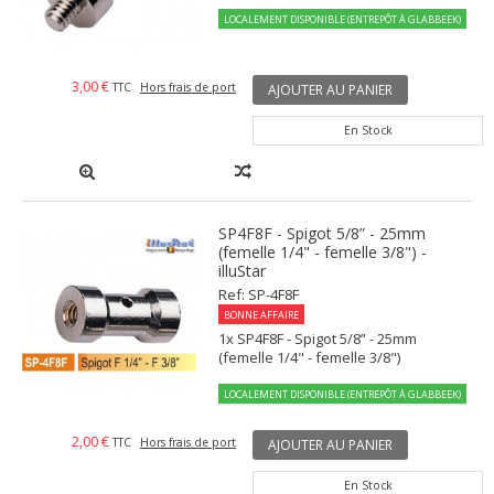
LOCALEMENT DISPONIBLE (ENTREPÔT À GLABBEEK)
3,00 €
TTC
Hors frais de port
AJOUTER AU PANIER
En Stock
SP4F8F - Spigot 5/8” - 25mm
(femelle 1/4" - femelle 3/8") -
illuStar
Ref: SP-4F8F
BONNE AFFAIRE
1x SP4F8F - Spigot 5/8” - 25mm
(femelle 1/4" - femelle 3/8")
LOCALEMENT DISPONIBLE (ENTREPÔT À GLABBEEK)
2,00 €
TTC
Hors frais de port
AJOUTER AU PANIER
En Stock