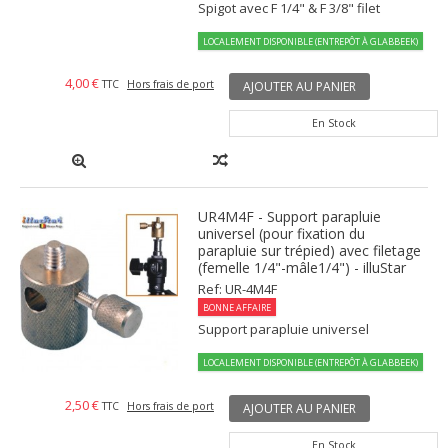
Spigot avec F 1/4" & F 3/8" filet
LOCALEMENT DISPONIBLE (ENTREPÔT À GLABBEEK)
4,00 €
TTC
Hors frais de port
AJOUTER AU PANIER
En Stock
UR4M4F - Support parapluie
universel (pour fixation du
parapluie sur trépied) avec filetage
(femelle 1/4"-mâle1/4") - illuStar
Ref: UR-4M4F
BONNE AFFAIRE
Support parapluie universel
LOCALEMENT DISPONIBLE (ENTREPÔT À GLABBEEK)
2,50 €
TTC
Hors frais de port
AJOUTER AU PANIER
En Stock