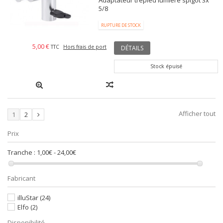
Adaptateur trépied lumière spigot 3x
5/8
RUPTURE DE STOCK
5,00 €
TTC
Hors frais de port
DÉTAILS
Stock épuisé
Afficher tout
1
2
Prix
Tranche :
1,00€ - 24,00€
Fabricant
illuStar
(24)
Elfo
(2)
Disponibilité