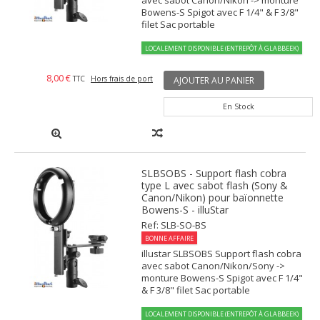
avec sabot Canon/Nikon -> monture
Bowens-S Spigot avec F 1/4" & F 3/8"
filet Sac portable
LOCALEMENT DISPONIBLE (ENTREPÔT À GLABBEEK)
8,00 €
TTC
Hors frais de port
AJOUTER AU PANIER
En Stock
SLBSOBS - Support flash cobra
type L avec sabot flash (Sony &
Canon/Nikon) pour baïonnette
Bowens-S - illuStar
Ref: SLB-SO-BS
BONNE AFFAIRE
illustar SLBSOBS Support flash cobra
avec sabot Canon/Nikon/Sony ->
monture Bowens-S Spigot avec F 1/4"
& F 3/8" filet Sac portable
LOCALEMENT DISPONIBLE (ENTREPÔT À GLABBEEK)