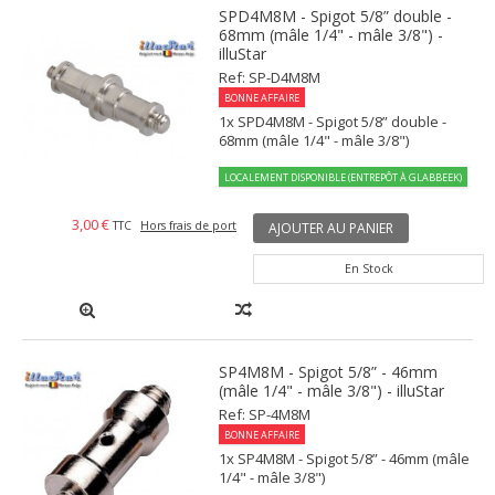
SPD4M8M - Spigot 5/8” double -
68mm (mâle 1/4" - mâle 3/8") -
illuStar
Ref: SP-D4M8M
BONNE AFFAIRE
1x SPD4M8M - Spigot 5/8” double -
68mm (mâle 1/4" - mâle 3/8")
LOCALEMENT DISPONIBLE (ENTREPÔT À GLABBEEK)
3,00 €
TTC
Hors frais de port
AJOUTER AU PANIER
En Stock
SP4M8M - Spigot 5/8” - 46mm
(mâle 1/4" - mâle 3/8") - illuStar
Ref: SP-4M8M
BONNE AFFAIRE
1x SP4M8M - Spigot 5/8” - 46mm (mâle
1/4" - mâle 3/8")