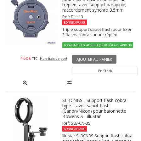
trépied, avec support parapluie,
raccordement synchro 3.5mm
Ref: FLH-13
BONNE AFFAIRE
Triple support sabot flash pour fixer
3 flashs cobra sur un trépied
LOCALEMENT DISPONIBLE (ENTREPÔT À GLABBEEK)
4,50 €
TTC
Hors frais de port
AJOUTER AU PANIER
En Stock
SLBCNBS - Support flash cobra
type L avec sabot flash
(Canon/Nikon) pour baïonnette
Bowens-S - illuStar
Ref: SLB-CN-BS
BONNE AFFAIRE
illustar SLBCNBS Support flash cobra