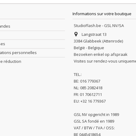
Informations sur votre boutique
StudioFlash.be - GSL NV/SA
andes
Langstraat 13
3384 Glabbeek (Attenrode)
ses
België - Belgique
ations personnelles
Bezoeken enkel op afspraak
Visites sur rendez-vous uniquem
e réduction
TEL.:
BE: 016 779367
NL: 085 2082418
FR: 01 70612711
EU: +32 16 779367
GSL NV opgericht in 1989
GSL SA fondé en 1989
VAT / BTW / TVA / OSS:
BE 0445418654