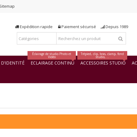
Sitemap
Expédition rapide
Paiement sécurisé
Depuis 1989
Éclairage de studio Photo et
Trépied, clip, bras, clamp, fond
Vidéo
studio, ...
D’IDENTITÉ
ECLAIRAGE CONTINU
ACCESSOIRES STUDIO
AC