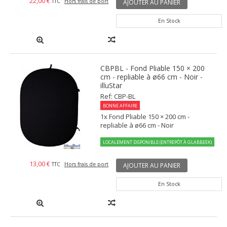
22,00 €
TTC
Hors frais de port
AJOUTER AU PANIER
En Stock
CBPBL - Fond Pliable 150 × 200
cm - repliable à ø66 cm - Noir -
illuStar
Ref: CBP-BL
BONNE AFFAIRE
1x Fond Pliable 150 × 200 cm -
repliable à ø66 cm - Noir
LOCALEMENT DISPONIBLE (ENTREPÔT À GLABBEEK)
13,00 €
TTC
Hors frais de port
AJOUTER AU PANIER
En Stock