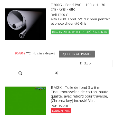
T200G - Fond PVC L 100 x H 130
cm - Gris - elfo
Ref: T200-G
elfo T200G Fond PVC dur pour portrait
et photo d'identité Gris
LOCALEMENT DISPONIBLE (ENTREPÔT À GLABBEEK)
96,80 €
TTC
Hors frais de port
AJOUTER AU PANIER
En Stock
BMGK - Toile de fond 3 x 6 m -
Tissu mousseline de cotton, haute
qualité, avec rebord pour traverse,
(Chroma key) incrusté Vert
Ref: BM-GK
BONNE AFFAIRE