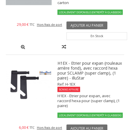
carton
LOCALEMENT DISPONIBLE (ENTREPÔT À GLABBEEK)
29,00 €
TTC
Hors frais de port
AJOUTER AU PANIER
En Stock
H1EX - Etrier pour expan (rouleaux
arrière fond), avec raccord hexa
pour SCLAMP (super clamp), (1
paire) - illuStar
Ref: H-1EX
BONNE AFFAIRE
H1EX - Etrier pour expan, avec
raccord hexa pour (super clamp), (1
paire)
LOCALEMENT DISPONIBLE (ENTREPÔT À GLABBEEK)
6,00 €
TTC
Hors frais de port
AJOUTER AU PANIER