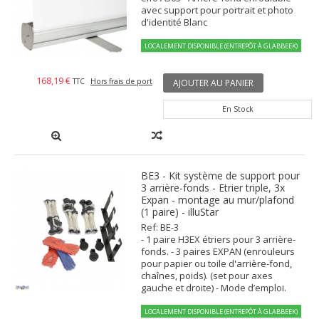
avec support pour portrait et photo
d'identité Blanc
LOCALEMENT DISPONIBLE (ENTREPÔT À GLABBEEK)
168,19 €
TTC
Hors frais de port
AJOUTER AU PANIER
En Stock
BE3 - Kit système de support pour
3 arrière-fonds - Etrier triple, 3x
Expan - montage au mur/plafond
(1 paire) - illuStar
Ref: BE-3
- 1 paire H3EX étriers pour 3 arrière-
fonds. - 3 paires EXPAN (enrouleurs
pour papier ou toile d'arrière-fond,
chaînes, poids). (set pour axes
gauche et droite) - Mode d’emploi.
LOCALEMENT DISPONIBLE (ENTREPÔT À GLABBEEK)