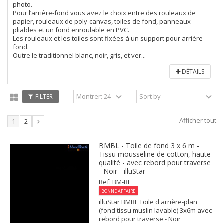
photo.
Pour l’arrière-fond vous avez le choix entre des rouleaux de
papier, rouleaux de poly-canvas, toiles de fond, panneaux
pliables et un fond enroulable en PVC.
Les rouleaux et les toiles sont fixées à un support pour arrière-
fond.
Outre le traditionnel blanc, noir, gris, et ver...
DÉTAILS
FILTER
Afficher tout
1
2
BMBL - Toile de fond 3 x 6 m -
Tissu mousseline de cotton, haute
qualité - avec rebord pour traverse
- Noir - illuStar
Ref: BM-BL
BONNE AFFAIRE
illuStar BMBL Toile d'arrière-plan
(fond tissu muslin lavable) 3x6m avec
rebord pour traverse - Noir