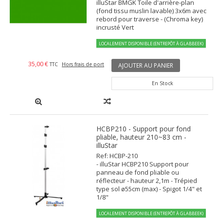
illuStar BMGK Toile d'arrière-plan
(fond tissu muslin lavable) 3x6m avec
rebord pour traverse - (Chroma key)
incrusté Vert
LOCALEMENT DISPONIBLE (ENTREPÔT À GLABBEEK)
35,00 €
TTC
Hors frais de port
AJOUTER AU PANIER
En Stock
HCBP210 - Support pour fond
pliable, hauteur 210~83 cm -
illuStar
Ref: HCBP-210
- illuStar HCBP210 Support pour
panneau de fond pliable ou
réflecteur - hauteur 2,1m - Trépied
type sol ø55cm (max) - Spigot 1/4" et
1/8"
LOCALEMENT DISPONIBLE (ENTREPÔT À GLABBEEK)