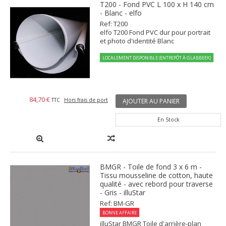
T200 - Fond PVC L 100 x H 140 cm
- Blanc - elfo
Ref: T200
elfo T200 Fond PVC dur pour portrait
et photo d'identité Blanc
LOCALEMENT DISPONIBLE (ENTREPÔT À GLABBEEK)
84,70 €
TTC
Hors frais de port
AJOUTER AU PANIER
En Stock
BMGR - Toile de fond 3 x 6 m -
Tissu mousseline de cotton, haute
qualité - avec rebord pour traverse
- Gris - illuStar
Ref: BM-GR
BONNE AFFAIRE
illuStar BMGR Toile d'arrière-plan