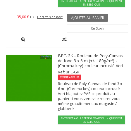
ENTREPÔT À GLABBEEK (LIVRAISON UNIQUEMENT
EN BELGIQUE)
35,00 €
TTC
Hors frais de port
AJOUTER AU PANIER
En Stock
BPC-GK - Rouleau de Poly-Canvas
de fond 3 x 6 m (+/- 180g/m²) -
(Chroma key) couleur incrusté Vert
Ref: BPC-GK
BONNE AFFAIRE
Rouleau de Poly-Canvas de fond 3 x
6 m - (Chroma key) couleur incrusté
Vert N’ajoutez PAS ce produit au
panier ci vous venez le retirer vous-
même gratuitement au magasin à
glabbeek
ENTREPÔT À GLABBEEK (LIVRAISON UNIQUEMENT
EN BELGIQUE)