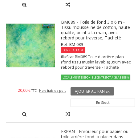
BM089 - Toile de fond 3 x 6 m -
Tissu mousseline de cotton, haute
qualité, peint à la main, avec
rebord pour traverse, Tacheté
Ref: BM-089
BONNE AFFAIRE
illuStar BM089 Toile d'arrière-plan
(fond tissu muslin lavable) 3x6m avec
rebord pour traverse - Tacheté
LOCALEMENT DISPONIBLE (ENTREPÔT À GLABBEEK)
20,00 €
TTC
Hors frais de port
AJOUTER AU PANIER
En Stock
EXPAN - Enrouleur pour papier ou
toile arrière fond, à placer dans