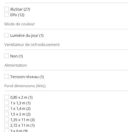
illuStar
(27)
Elfo
(12)
Mode de couleur
Lumière du jour
(1)
Ventilateur de refroidissement
Non
(1)
Alimentation
Tension réseau
(1)
Fond dimensions (WxL)
0,85 x 2 m
(1)
1 x 1,3 m
(1)
1 x 1,4 m
(2)
1,5 x 2 m
(2)
1,35 x 11 m
(3)
2,72 x 11 m
(1)
3 x 6 m
(9)