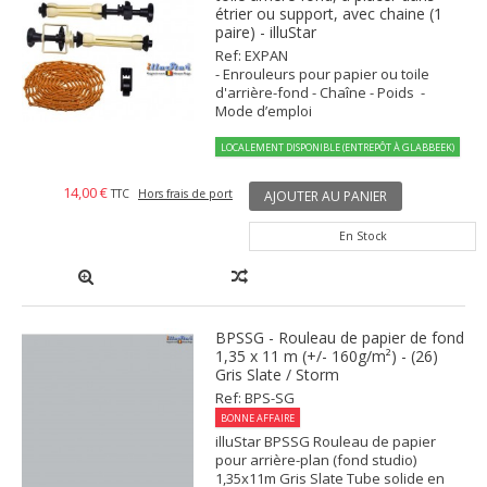
étrier ou support, avec chaine (1
paire) - illuStar
Ref: EXPAN
- Enrouleurs pour papier ou toile
d'arrière-fond - Chaîne - Poids -
Mode d’emploi
LOCALEMENT DISPONIBLE (ENTREPÔT À GLABBEEK)
14,00 €
TTC
Hors frais de port
AJOUTER AU PANIER
En Stock
BPSSG - Rouleau de papier de fond
1,35 x 11 m (+/- 160g/m²) - (26)
Gris Slate / Storm
Ref: BPS-SG
BONNE AFFAIRE
illuStar BPSSG Rouleau de papier
pour arrière-plan (fond studio)
1,35x11m Gris Slate Tube solide en