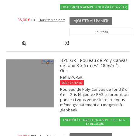
LOCALEMENT DISPONIBLE (ENTREPÔT À GLABBEEK)
35,00 €
TTC
Hors frais de port
AJOUTER AU PANIER
En Stock
BPC-GR - Rouleau de Poly-Canvas
de fond 3 x 6 m (+/- 180g/m²) -
Gris
Ref: BPC-GR
BONNE AFFAIRE
Rouleau de Poly-Canvas de fond 3 x
6 m - Gris N’ajoutez PAS ce produit au
panier ci vous venez le retirer vous-
même gratuitement au magasin à
glabbeek
ENTREPÔT À GLABBEEK (LIVRAISON UNIQUEMENT
EN BELGIQUE)