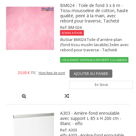
BM024 - Toile de fond 3 x 6 m -
Tissu mousseline de cotton, haute
qualité, peint à la main, avec
rebord pour traverse, Tacheté
Ref: BM-024
BONNE AFFAIRE
illuStar BM024 Toile d'arrière-plan
(fond tissu muslin lavable) 3x6m avec
rebord pour traverse - Tacheté
LOCALEMENT DISPONIBLE (ENTREPÔT À GLABBEEK)
20,00 €
TTC
Hors frais de port
AJOUTER AU PANIER
En Stock
A303 - Arrière-fond enroulable
avec support L 85 x H 200 cm -
Blanc - elfo
Ref: A303
elfo A303 - Arrière-fond enroulable