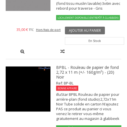
(fond tissu muslin lavable) 3x6m avec
rebord pour traverse - Gris
LOCALEMENT DISPONIBLE (ENTREPÔT À GLABBEEK)
35,00 €
TTC
Hors frais de port
AJOUTER AU PANIER
En Stock
BPBL - Rouleau de papier de fond
2,72 x 11 m (+/- 160g/m²) - (20)
Noir
Ref: BP-BL
BONNE AFFAIRE
illuStar BPBL Rouleau de papier pour
arrière-plan (fond studio) 2,72x11m
Noir Tube solide en carton N’ajoutez
PAS ce produit au panier ci vous
venez le retirer vous-même
gratuitement au magasin à glabbeek