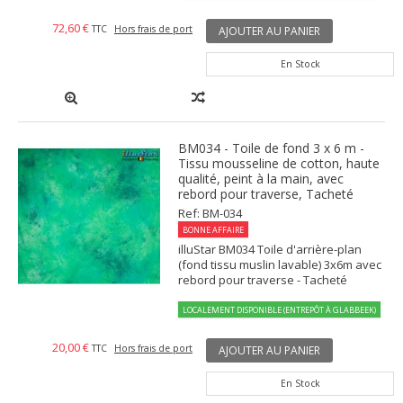
72,60 €
TTC
Hors frais de port
AJOUTER AU PANIER
En Stock
BM034 - Toile de fond 3 x 6 m -
Tissu mousseline de cotton, haute
qualité, peint à la main, avec
rebord pour traverse, Tacheté
Ref: BM-034
BONNE AFFAIRE
illuStar BM034 Toile d'arrière-plan
(fond tissu muslin lavable) 3x6m avec
rebord pour traverse - Tacheté
LOCALEMENT DISPONIBLE (ENTREPÔT À GLABBEEK)
20,00 €
TTC
Hors frais de port
AJOUTER AU PANIER
En Stock