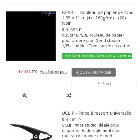
BPSBL - Rouleau de papier de fond
1,35 x 11 m (+/- 160g/m²) - (20)
Noir
Ref: BPS-BL
illuStar BPSBL Rouleau de papier
pour arrière-plan (fond studio)
1,35x11m Noir Tube solide en carton
LOCALEMENT DISPONIBLE (ENTREPÔT À GLABBEEK)
19,00 €
TTC
Hors frais de port
AJOUTER AU PANIER
En Stock
UCLIP - Pince à ressort universelle
Ref: UCLIP
UCLIP Pince studio idéale pour
empêcher le déroulement d’un
rouleau de papier de fond.