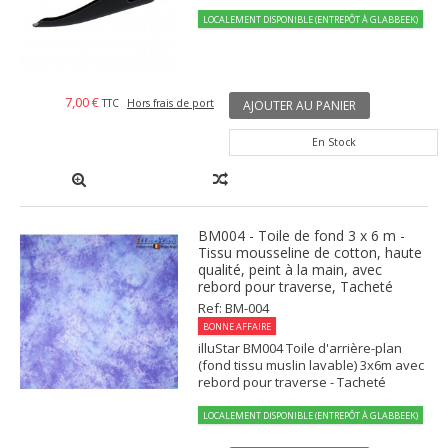
LOCALEMENT DISPONIBLE (ENTREPÔT À GLABBEEK)
7,00 €
TTC
Hors frais de port
AJOUTER AU PANIER
En Stock
BM004 - Toile de fond 3 x 6 m -
Tissu mousseline de cotton, haute
qualité, peint à la main, avec
rebord pour traverse, Tacheté
Ref: BM-004
BONNE AFFAIRE
illuStar BM004 Toile d'arrière-plan
(fond tissu muslin lavable) 3x6m avec
rebord pour traverse - Tacheté
LOCALEMENT DISPONIBLE (ENTREPÔT À GLABBEEK)