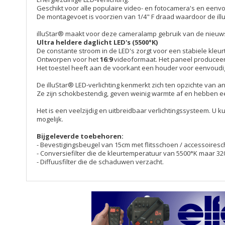
Geschikt voor alle populaire video- en fotocamera's en eenv
De montagevoet is voorzien van 1/4" F draad waardoor de il
illuStar® maakt voor deze cameralamp gebruik van de nieuws
Ultra heldere daglicht LED's (5500°K)
De constante stroom in de LED's zorgt voor een stabiele kleu
Ontworpen voor het
16:9
videoformaat. Het paneel produceert
Het toestel heeft aan de voorkant een houder voor eenvoudige
De illuStar® LED-verlichting kenmerkt zich ten opzichte van a
Ze zijn schokbestendig, geven weinig warmte af en hebben e
Het is een veelzijdig en uitbreidbaar verlichtingssysteem. U
mogelijk.
Bijgeleverde toebehoren:
- Bevestigingsbeugel van 15cm met flitsschoen / accessoiresc
- Conversiefilter die de kleurtemperatuur van 5500°K maar 3
- Diffuusfilter die de schaduwen verzacht.