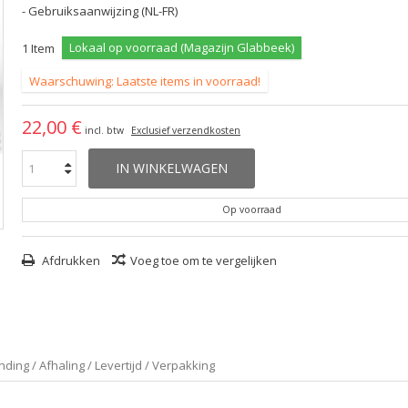
- Gebruiksaanwijzing (NL-FR)
Lokaal op voorraad (Magazijn Glabbeek)
1
Item
Waarschuwing: Laatste items in voorraad!
22,00 €
incl. btw
Exclusief verzendkosten
IN WINKELWAGEN
Op voorraad
Afdrukken
Voeg toe om te vergelijken
ding / Afhaling / Levertijd / Verpakking