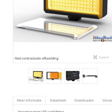
Expand
- Niet-contractuele afbeelding
Meer informatie
Datasheet
Downloaden
Verzen
Energiezuinige LED-verlichting.