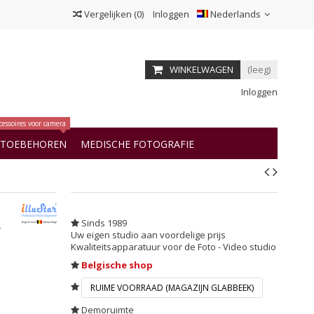
Vergelijken
(
0
)
Inloggen
Nederlands
WINKELWAGEN
(leeg)
Inloggen
cessoires voor camera
OTOEBEHOREN
MEDISCHE FOTOGRAFIE
Sinds 1989
r
Uw eigen studio aan voordelige prijs
Kwaliteitsapparatuur voor de Foto - Video studio
Belgische shop
RUIME VOORRAAD (MAGAZIJN GLABBEEK)
Demoruimte