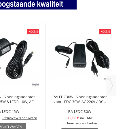
KOOPJE
KOOPJE
 - Voedingsadapter
PALEDC30W - Voedingsadapter
LED
5W & LEDR-10W, AC...
voor LEDC-30W, AC 220V / DC...
A-LEDC-15W
PA-LEDC-30W
12,00 €
w
Exclusief verzendkosten
incl. btw
Exclusief verzendkosten
WINKELWAGEN