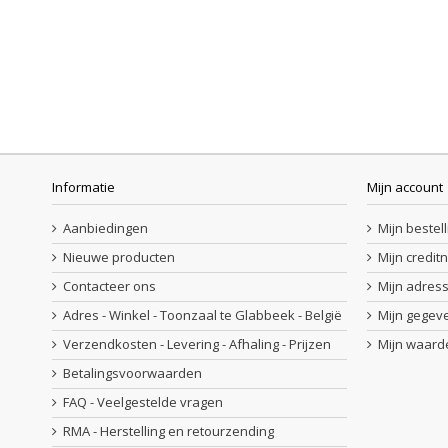
8,00 €
24,00 €
osten
incl. btw
Exclusief verzendkosten
incl.
Exclusief verzen
IN WINKELWAGEN
MEER
Op voorraad
Op voorra
Informatie
Mijn account
Aanbiedingen
Mijn bestel
Nieuwe producten
Mijn credit
Contacteer ons
Mijn adres
Adres - Winkel - Toonzaal te Glabbeek - België
Mijn gegev
Verzendkosten - Levering - Afhaling - Prijzen
Mijn waar
Betalingsvoorwaarden
FAQ - Veelgestelde vragen
RMA - Herstelling en retourzending