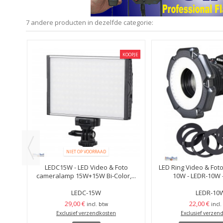
7 andere producten in dezelfde categorie:
KOOPJE
KOOPJE
NIET OP VOORRAAD
 6W -
LEDC15W - LED Video & Foto
LED Ring Video & Fo
cameralamp 15W+15W Bi-Color,...
10W - LEDR-10W - 
LEDC-15W
LEDR-10
29,00 €
22,00 €
incl. btw
incl.
Exclusief verzendkosten
Exclusief verzen