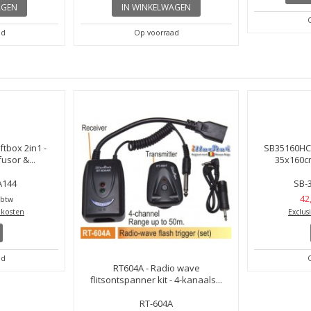
AGEN
IN WINKELWAGEN
ad
Op voorraad
tbox 2in1 -
RT604A - Radio wave
SB35160HCA
usor &...
flitsontspanner kit - 4-kanaals...
35x160cm
A144
RT-604A
SB-