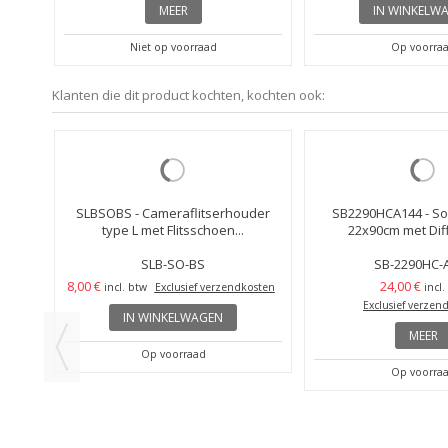
MEER
IN WINKELW
Niet op voorraad
Op voorra
Klanten die dit product kochten, kochten ook:
t -
SLBSOBS - Cameraflitserhouder
SB2290HCA144 - Sof
type L met Flitsschoen...
22x90cm met Diff
SLB-SO-BS
SB-2290HC-