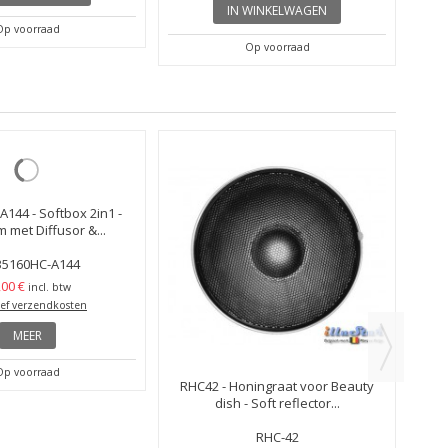
IN WINKELWAGEN
Op voorraad
Op voorraad
RB
144 - Softbox 2in1 -
RHC42 - Honingraat voor Beauty
 met Diffusor &...
dish - Soft reflector...
35160HC-A144
RHC-42