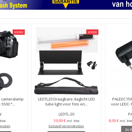
KOOPJE
KOOPJE
to cameralamp
LEDTL20 Draagbare daglicht LED
PALEDC15W
5500 °...
tube light voor foto en...
voor LEDC-1
W
LEDTL-20
P
59,00 €
8,00 €
 btw
incl. btw
incl. bt
dkosten
Exclusief verzendkosten
IN 