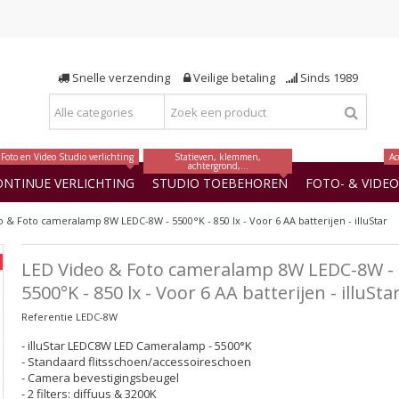
Snelle verzending
Veilige betaling
Sinds 1989
Foto en Video Studio verlichting
Statieven, klemmen,
Ac
achtergrond,...
ONTINUE VERLICHTING
STUDIO TOEBEHOREN
FOTO- & VIDE
 & Foto cameralamp 8W LEDC-8W - 5500°K - 850 lx - Voor 6 AA batterijen - illuStar
LED Video & Foto cameralamp 8W LEDC-8W -
5500°K - 850 lx - Voor 6 AA batterijen - illuSta
Referentie
LEDC-8W
- illuStar LEDC8W LED Cameralamp - 5500°K
- Standaard flitsschoen/accessoireschoen
- Camera bevestigingsbeugel
- 2 filters: diffuus & 3200K