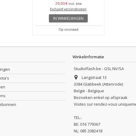
29,00 €
42
 btw
incl. btw
dkosten
Exclusief verzendkosten
Exclus
IN WINKELWAGEN
ad
Op voorraad
Winkelinformatie
StudioFlash.be - GSL NV/SA
lingen
Langstraat 13
nota's
3384 Glabbeek (Attenrode)
sen
België - Belgique
ens
Bezoeken enkel op afspraak
Visites sur rendez-vous uniquem
debonnen
TEL.:
BE: 016 779367
NL: 085 2082418