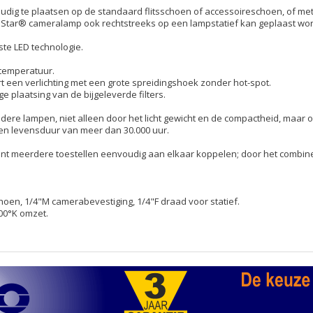
oudig te plaatsen op de standaard flitsschoen of accessoireschoen, of me
luStar® cameralamp ook rechtstreeks op een lampstatief kan geplaast wo
te LED technologie.
rtemperatuur.
 een verlichting met een grote spreidingshoek zonder hot-spot.
 plaatsing van de bijgeleverde filters.
ndere lampen, niet alleen door het licht gewicht en de compactheid, maar 
en levensduur van meer dan 30.000 uur.
 kunt meerdere toestellen eenvoudig aan elkaar koppelen; door het combin
hoen, 1/4"M camerabevestiging, 1/4"F draad voor statief.
200°K omzet.