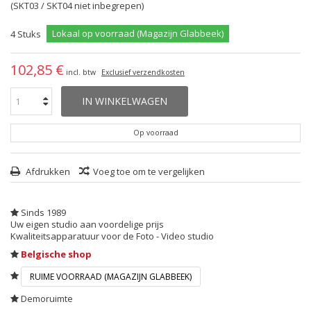
(SKT03 / SKT04 niet inbegrepen)
Lokaal op voorraad (Magazijn Glabbeek)
4
Stuks
102,85 €
incl. btw
Exclusief verzendkosten
IN WINKELWAGEN
Op voorraad
Afdrukken
Voeg toe om te vergelijken
Sinds 1989
Uw eigen studio aan voordelige prijs
Kwaliteitsapparatuur voor de Foto - Video studio
Belgische shop
RUIME VOORRAAD (MAGAZIJN GLABBEEK)
Demoruimte