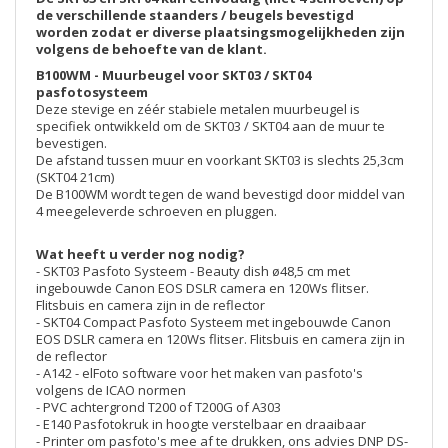
de verschillende staanders / beugels bevestigd
worden zodat er diverse plaatsingsmogelijkheden zijn
volgens de behoefte van de klant.
B100WM - Muurbeugel voor SKT03 / SKT04
pasfotosysteem
Deze stevige en zéér stabiele metalen muurbeugel is
specifiek ontwikkeld om de SKT03 / SKT04 aan de muur te
bevestigen.
De afstand tussen muur en voorkant SKT03 is slechts 25,3cm
(SKT04 21cm)
De B100WM wordt tegen de wand bevestigd door middel van
4 meegeleverde schroeven en pluggen.
Wat heeft u verder nog nodig?
- SKT03 Pasfoto Systeem - Beauty dish ø48,5 cm met
ingebouwde Canon EOS DSLR camera en 120Ws flitser.
Flitsbuis en camera zijn in de reflector
- SKT04 Compact Pasfoto Systeem met ingebouwde Canon
EOS DSLR camera en 120Ws flitser. Flitsbuis en camera zijn in
de reflector
- A142 - elFoto software voor het maken van pasfoto's
volgens de ICAO normen
- PVC achtergrond T200 of T200G of A303
- E140 Pasfotokruk in hoogte verstelbaar en draaibaar
- Printer om pasfoto's mee af te drukken, ons advies DNP DS-