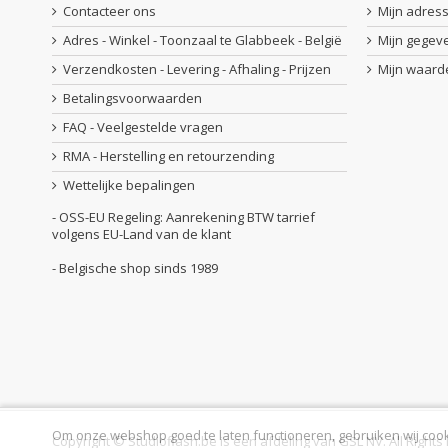
Contacteer ons
Mijn adres
Adres - Winkel - Toonzaal te Glabbeek - België
Mijn gegev
Verzendkosten - Levering - Afhaling - Prijzen
Mijn waar
Betalingsvoorwaarden
FAQ - Veelgestelde vragen
RMA - Herstelling en retourzending
Wettelijke bepalingen
- OSS-EU Regeling: Aanrekening BTW tarrief
volgens EU-Land van de klant
- Belgische shop sinds 1989
Om onze webshop goed te laten functioneren, gebruiken wij cookie
Copyright © Studioflash.be is een afdeling van GSL NV. All Right