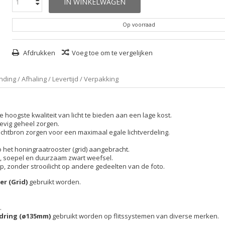
IN WINKELWAGEN
Op voorraad
Afdrukken
Voeg toe om te vergelijken
ding / Afhaling / Levertijd / Verpakking
hoogste kwaliteit van licht te bieden aan een lage kost.
evig geheel zorgen.
lichtbron zorgen voor een maximaal egale lichtverdeling.
o het honingraatrooster (grid) aangebracht.
t, soepel en duurzaam zwart weefsel.
rp, zonder strooilicht op andere gedeelten van de foto.
r (Grid)
gebruikt worden.
.
edring (ø135mm)
gebruikt worden op flitssystemen van diverse merken.