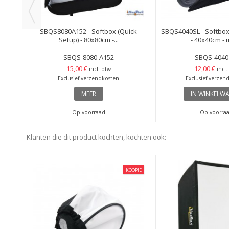
ick
SBQS8080A152 - Softbox (Quick
SBQS4040SL - Softbox
Setup) - 80x80cm -...
- 40x40cm - m
SBQS-8080-A152
SBQS-4040
15,00 €
12,00 €
incl. btw
incl.
Exclusief verzendkosten
Exclusief verzen
MEER
IN WINKELW
Op voorraad
Op voorra
Klanten die dit product kochten, kochten ook:
KOOPJE