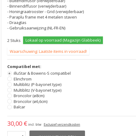
- Buitendiffusor (verwijderbaar)
- Binnendiffusor (verwijderbaar)
- Honingraatrooster - Grid (verwijderbaar)
- Paraplu frame met 4 metalen staven
- Draagtas
- Gebruiksaanwijzing (NL-FR-EN)
Lokaal op voorraad (Magazijn Glabbeek)
2
Stuks
Waarschuwing: Laatste items in voorraad!
Compatibel met:
illuStar & Bowens-S compatibel
Elinchrom
Multiblitz (P-bayonet type)
Multiblitz (V-bayonet type)
Broncolor (ø8cm)
Broncolor (ø6,6cm)
Balcar
30,00 €
incl. btw
Exclusief verzendkosten