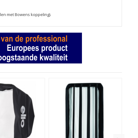
en met Bowens koppeling).
B0