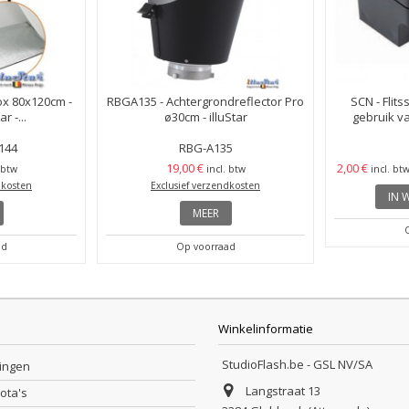
ox 80x120cm -
RBGA135 - Achtergrondreflector Pro
SCN - Flit
r -...
ø30cm - illuStar
gebruik va
144
RBG-A135
19,00 €
2,00 €
 btw
incl. btw
incl. bt
dkosten
Exclusief verzendkosten
IN 
MEER
ad
Op voorraad
Winkelinformatie
StudioFlash.be - GSL NV/SA
lingen
Langstraat 13
nota's