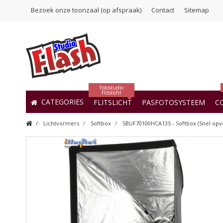
Bezoek onze toonzaal (op afspraak)
Contact
Sitemap
Fotostudio
Flitslicht
CATEGORIES
FLITSLICHT
PASFOTOSYSTEEM
C
Lichtvormers
Softbox
SBUF70100HCA135 - Softbox (Snel opvo