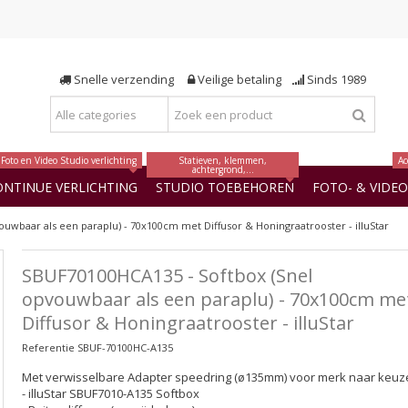
Snelle verzending
Veilige betaling
Sinds 1989
Foto en Video Studio verlichting
Statieven, klemmen,
Ac
achtergrond,...
ONTINUE VERLICHTING
STUDIO TOEBEHOREN
FOTO- & VIDE
uwbaar als een paraplu) - 70x100cm met Diffusor & Honingraatrooster - illuStar
SBUF70100HCA135 - Softbox (Snel
opvouwbaar als een paraplu) - 70x100cm me
Diffusor & Honingraatrooster - illuStar
Referentie
SBUF-70100HC-A135
Met verwisselbare Adapter speedring (ø135mm) voor merk naar keuz
- illuStar SBUF7010-A135 Softbox