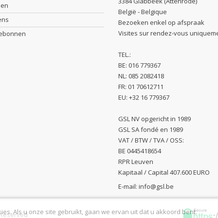
3384 Glabbeek (Attenrode)
sen
België - Belgique
ens
Bezoeken enkel op afspraak
Visites sur rendez-vous uniquem
debonnen
TEL.:
BE: 016 779367
NL: 085 2082418
FR: 01 70612711
EU: +32 16 779367
GSL NV opgericht in 1989
GSL SA fondé en 1989
VAT / BTW / TVA / OSS:
BE 0445418654
RPR Leuven
Kapitaal / Capital 407.600 EURO
E-mail:
info@gsl.be
s. Als u onze site gebruikt, gaan we ervan uit dat u akkoord bent.
s Reserved