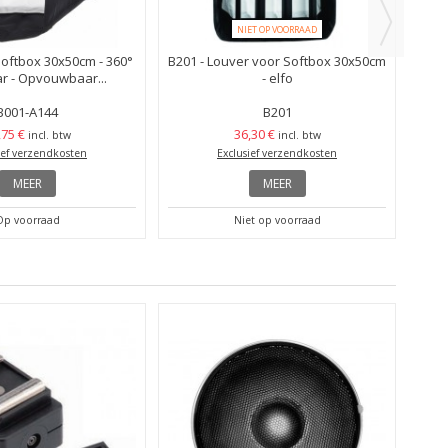
NIET OP VOORRAAD
Softbox 30x50cm - 360°
B201 - Louver voor Softbox 30x50cm
r - Opvouwbaar...
- elfo
B001-A144
B201
,75 €
36,30 €
incl. btw
incl. btw
ief verzendkosten
Exclusief verzendkosten
MEER
MEER
Op voorraad
Niet op voorraad
SB