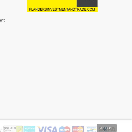
ent
ACCEPT