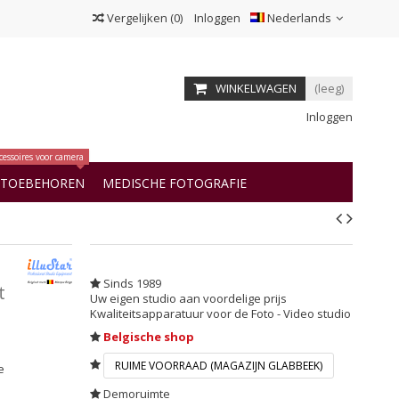
Vergelijken
(
0
)
Inloggen
Nederlands
WINKELWAGEN
(leeg)
Inloggen
cessoires voor camera
OTOEBEHOREN
MEDISCHE FOTOGRAFIE
Sinds 1989
t
Uw eigen studio aan voordelige prijs
Kwaliteitsapparatuur voor de Foto - Video studio
Belgische shop
RUIME VOORRAAD (MAGAZIJN GLABBEEK)
e
Demoruimte