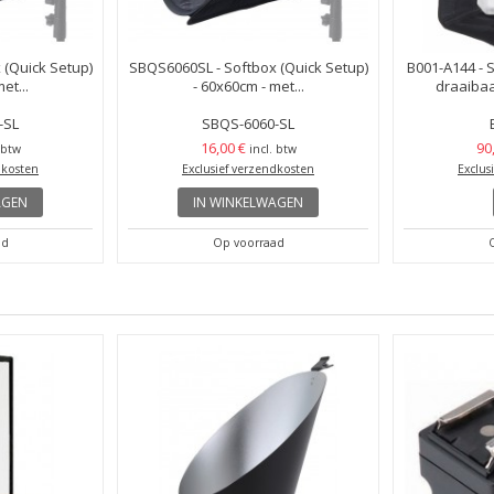
 (Quick Setup)
SBQS6060SL - Softbox (Quick Setup)
B001-A144 - 
et...
- 60x60cm - met...
draaibaa
-SL
SBQS-6060-SL
16,00 €
90
 btw
incl. btw
dkosten
Exclusief verzendkosten
Exclus
AGEN
IN WINKELWAGEN
ad
Op voorraad