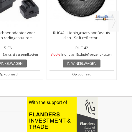
sschoenadapter voor
RHC42 - Honingraat voor Beauty
n radiogestuurde...
dish - Soft reflector...
S-CN
RHC-42
8,00 €
w
Exclusief verzendkosten
incl. btw
Exclusief verzendkosten
WINKELWAGEN
IN WINKELWAGEN
Op voorraad
Op voorraad