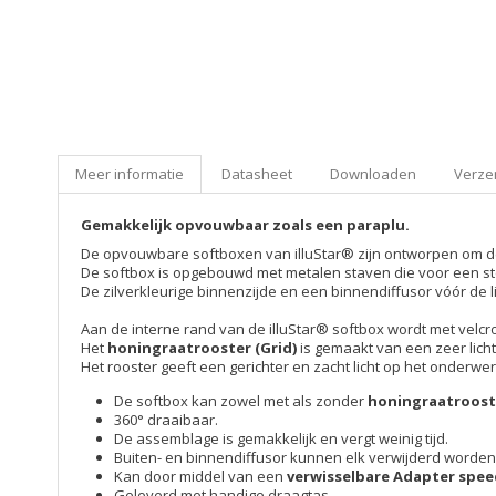
Meer informatie
Datasheet
Downloaden
Verzen
Gemakkelijk opvouwbaar zoals een paraplu.
De opvouwbare softboxen van illuStar® zijn ontworpen om de 
De softbox is opgebouwd met metalen staven die voor een st
De zilverkleurige binnenzijde en een binnendiffusor vóór de 
Aan de interne rand van de illuStar® softbox wordt met velcr
Het
honingraatrooster (Grid)
is gemaakt van een zeer lich
Het rooster geeft een gerichter en zacht licht op het onderwe
De softbox kan zowel met als zonder
honingraatrooste
360° draaibaar.
De assemblage is gemakkelijk en vergt weinig tijd.
Buiten- en binnendiffusor kunnen elk verwijderd worden
Kan door middel van een
verwisselbare Adapter spe
Geleverd met handige draagtas.