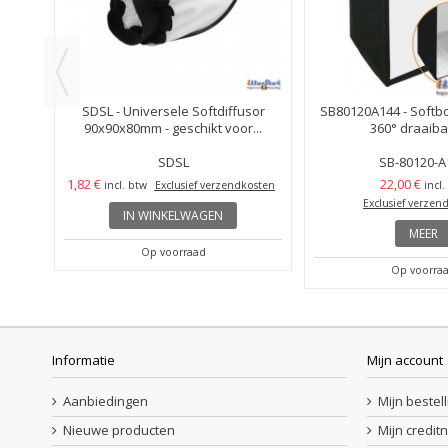
1,
SDSL - Universele Softdiffusor
SB80120A144 - Softb
90x90x80mm - geschikt voor...
360° draaibaa
SDSL
SB-80120-A
1,82 €
22,00 €
incl. btw
Exclusief verzendkosten
incl.
Exclusief verzen
IN WINKELWAGEN
MEER
Op voorraad
Op voorra
Informatie
Mijn account
Aanbiedingen
Mijn bestel
Nieuwe producten
Mijn credit