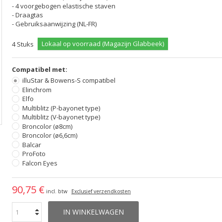
- 4 voorgebogen elastische staven
- Draagtas
- Gebruiksaanwijzing (NL-FR)
Lokaal op voorraad (Magazijn Glabbeek)
4
Stuks
Compatibel met:
illuStar & Bowens-S compatibel
Elinchrom
Elfo
Multiblitz (P-bayonet type)
Multiblitz (V-bayonet type)
Broncolor (ø8cm)
Broncolor (ø6,6cm)
Balcar
ProFoto
Falcon Eyes
90,75 €
incl. btw
Exclusief verzendkosten
IN WINKELWAGEN