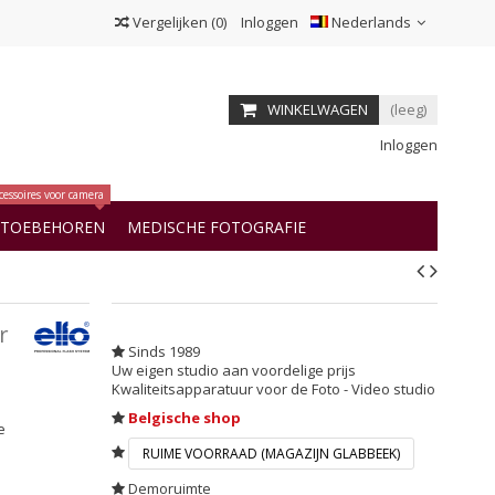
Vergelijken
(
0
)
Inloggen
Nederlands
WINKELWAGEN
(leeg)
Inloggen
cessoires voor camera
OTOEBEHOREN
MEDISCHE FOTOGRAFIE
r
Sinds 1989
Uw eigen studio aan voordelige prijs
Kwaliteitsapparatuur voor de Foto - Video studio
Belgische shop
e
RUIME VOORRAAD (MAGAZIJN GLABBEEK)
Demoruimte