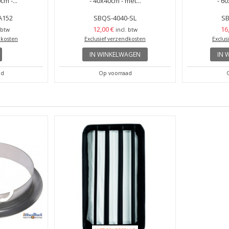
cm -...
- 40x40cm - met...
- 60
A152
SBQS-4040-SL
SB
12,00 €
16
 btw
incl. btw
dkosten
Exclusief verzendkosten
Exclus
IN WINKELWAGEN
IN 
ad
Op voorraad