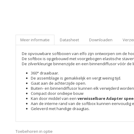
Meer informatie
Datasheet
Downloaden
Verzen
De opvouwbare softboxen van elfo zijn ontworpen om de hoogs
De softbox is opgebouwd met voorgebogen elastische staven 
De zilverkleurige binnenzijde en een binnendiffusor vóór de l
360° draaibaar.
De assemblage is gemakkelijk en vergt weinig tijd.
Gaat aan de achterzijde open.
Buiten- en binnendiffusor kunnen elk verwijderd worden
Compact door ondiepe bouw
Kan door middel van een
verwisselbare Adapter spe
Aan de interne rand van de softbox kunnen eenvoudig 
Geleverd met handige draagtas.
Toebehoren in optie