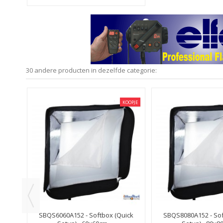
30 andere producten in dezelfde categorie:
KOOPJE
KOOPJE
ick
SBQS6060A152 - Softbox (Quick
SBQS8080A152 - Sof