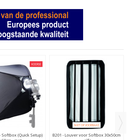
KOOPJE
B0
NIET OP VOORRAAD
 Softbox (Quick Setup)
B201 - Louver voor Softbox 30x50cm