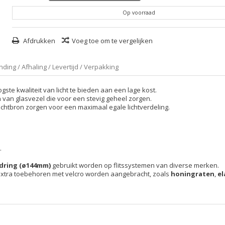
Op voorraad
Afdrukken
Voeg toe om te vergelijken
ding / Afhaling / Levertijd / Verpakking
te kwaliteit van licht te bieden aan een lage kost.
van glasvezel die voor een stevig geheel zorgen.
ichtbron zorgen voor een maximaal egale lichtverdeling.
.
edring (ø144mm)
gebruikt worden op flitssystemen van diverse merken.
extra toebehoren met velcro worden aangebracht, zoals
honingraten
,
el