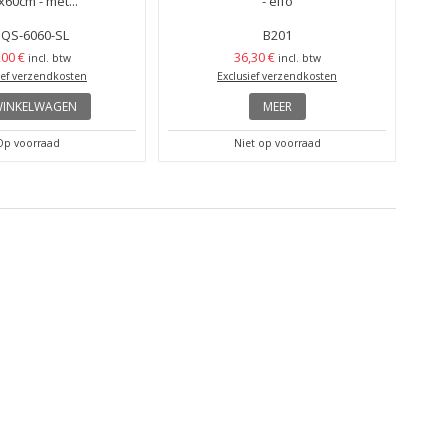
x60cm - met...
- elfo
QS-6060-SL
B201
,00 €
36,30 €
incl. btw
incl. btw
ief verzendkosten
Exclusief verzendkosten
WINKELWAGEN
MEER
Op voorraad
Niet op voorraad