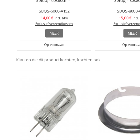
Setup) - 60x60cm -...
Setup) - 80x80
SBQS-6060-A152
SBQS-8080-
14,00 €
15,00 €
incl. btw
incl.
Exclusief verzendkosten
Exclusief verzen
MEER
MEER
Op voorraad
Op voorra
Klanten die dit product kochten, kochten ook: