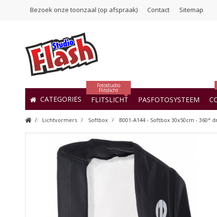
Bezoek onze toonzaal (op afspraak)
Contact
Sitemap
Fotostudio
Flitslicht
CATEGORIES
FLITSLICHT
PASFOTOSYSTEEM
C
Lichtvormers
Softbox
B001-A144 - Softbox 30x50cm - 360° dr