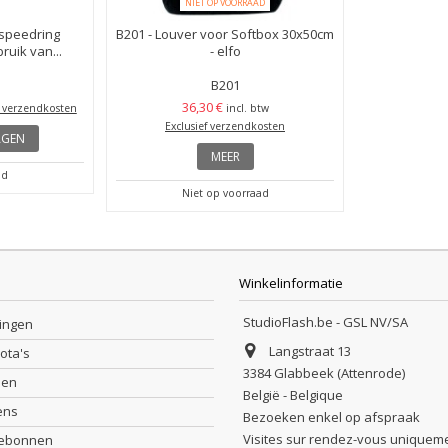
NIET OP VOORRAAD
 speedring
B201 - Louver voor Softbox 30x50cm
uik van...
- elfo
B201
36,30 €
f verzendkosten
incl. btw
Exclusief verzendkosten
AGEN
MEER
ad
Niet op voorraad
Winkelinformatie
StudioFlash.be - GSL NV/SA
lingen
Langstraat 13
nota's
3384 Glabbeek (Attenrode)
sen
België - Belgique
ens
Bezoeken enkel op afspraak
Visites sur rendez-vous uniquem
debonnen