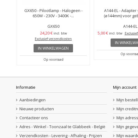
GX650 - Pilootlamp - Halogeen -
A144-EL - Adapter
650W - 230V - 3400K -...
(ø144mm) voor gebr
GX650
A144-EL
24,20 €
5,00 €
incl. btw
incl. btw
Exclusie
Exclusief verzendkosten
IN WINKELW
IN WINKELWAGEN
Op voorra
Op voorraad
Informatie
Mijn account
Aanbiedingen
Mijn bestel
Nieuwe producten
Mijn credit
Contacteer ons
Mijn adres
Adres - Winkel - Toonzaal te Glabbeek - België
Mijn gegev
Verzendkosten - Levering - Afhaling - Prijzen
Mijn waar