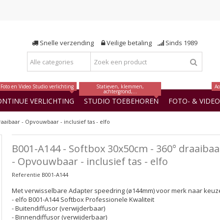
Snelle verzending
Veilige betaling
Sinds 1989
Foto en Video Studio verlichting
Statieven, klemmen,
Ac
achtergrond,...
ONTINUE VERLICHTING
STUDIO TOEBEHOREN
FOTO- & VIDE
aaibaar - Opvouwbaar - inclusief tas - elfo
B001-A144 - Softbox 30x50cm - 360° draaibaa
- Opvouwbaar - inclusief tas - elfo
Referentie
B001-A144
Met verwisselbare Adapter speedring (ø144mm) voor merk naar keuz
- elfo B001-A144 Softbox Professionele Kwaliteit
- Buitendiffusor (verwijderbaar)
- Binnendiffusor (verwijderbaar)