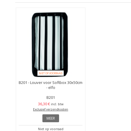
NIET OP VOORRAAD
B201 - Louver voor Softbox 30x50cm
- elfo
B201
36,30 €
incl. btw
Exclusief verzendkosten
MEER
Niet op voorraad