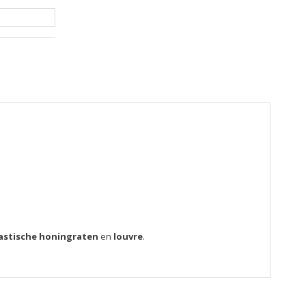
astische honingraten
en
louvre
.