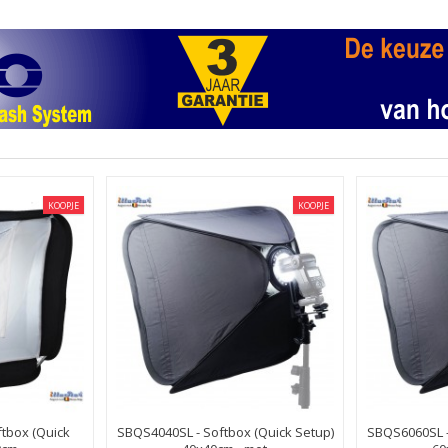
KOOPJE
KOOPJE
tbox (Quick
SBQS4040SL - Softbox (Quick Setup)
SBQS6060SL -