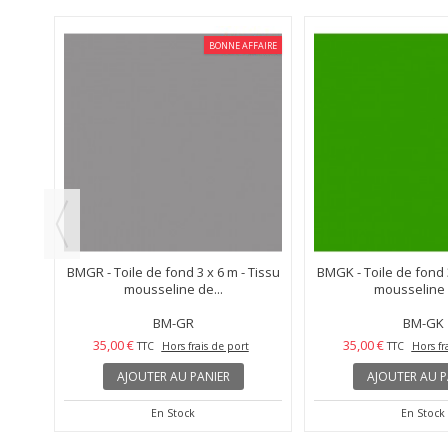
FFAIRE
BONNE AFFAIRE
Tissu
BMGR - Toile de fond 3 x 6 m - Tissu
BMGK - Toile de fond 3
mousseline de...
mousseline d
BM-GR
BM-GK
35,00 €
35,00 €
TTC
Hors frais de port
TTC
Hors fr
AJOUTER AU PANIER
AJOUTER AU P
En Stock
En Stock