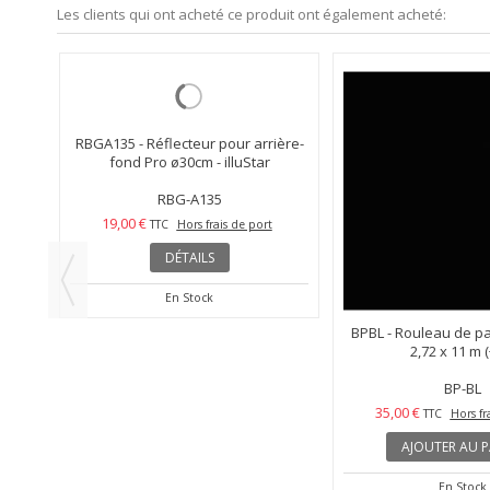
Les clients qui ont acheté ce produit ont également acheté:
 ø14
RBGA135 - Réflecteur pour arrière-
BPBL - Rouleau de p
..
fond Pro ø30cm - illuStar
2,72 x 11 m (+
RBG-A135
BP-BL
19,00 €
35,00 €
TTC
Hors frais de port
TTC
Hors fr
DÉTAILS
AJOUTER AU P
En Stock
En Stock