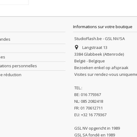
Informations sur votre boutique
StudioFlash.be - GSL NV/SA
andes
Langstraat 13
3384 Glabbeek (Attenrode)
ses
België - Belgique
ations personnelles
Bezoeken enkel op afspraak
Visites sur rendez-vous uniquem
e réduction
TEL.:
BE: 016 779367
NL: 085 2082418
FR: 01 70612711
EU: +32 16 779367
GSL NV opgericht in 1989
GSL SA fondé en 1989