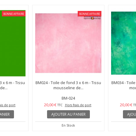
BONNE AFFAIRE
BONNE AFFAIRE
 x 6 m - Tissu
BM024 - Toile de fond 3 x 6 m - Tissu
BM034 - Toile
e...
mousseline de...
mou
BM-024
20,00 €
20,00 €
ais de port
TTC
Hors frais de port
T
ANIER
AJOUTER AU PANIER
AJOU
En Stock