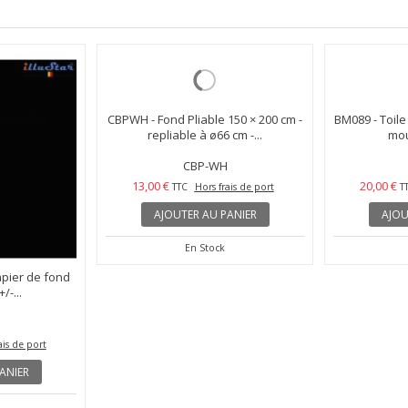
apier de fond
CBPWH - Fond Pliable 150 × 200 cm -
BM089 - Toile
/-...
repliable à ø66 cm -...
mou
CBP-WH
13,00 €
20,00 €
ais de port
TTC
Hors frais de port
T
ANIER
AJOUTER AU PANIER
AJOU
En Stock