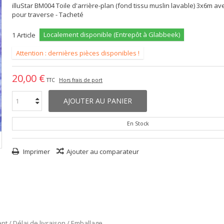
illuStar BM004 Toile d'arrière-plan (fond tissu muslin lavable) 3x6m a
pour traverse - Tacheté
Localement disponible (Entrepôt à Glabbeek)
1
Article
Attention : dernières pièces disponibles !
20,00 €
TTC
Hors frais de port
AJOUTER AU PANIER
En Stock
Imprimer
Ajouter au comparateur
nt / Délai de livraison / Emballage