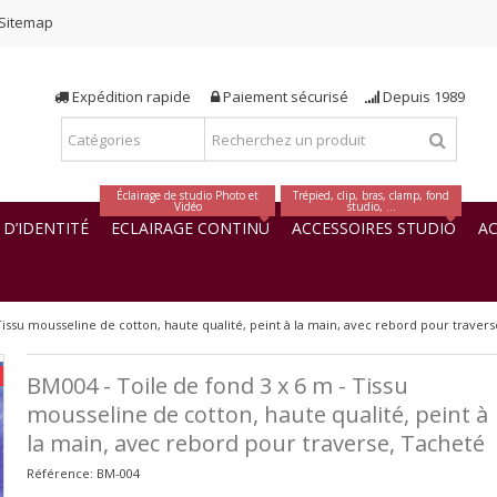
Sitemap
Expédition rapide
Paiement sécurisé
Depuis 1989
Éclairage de studio Photo et
Trépied, clip, bras, clamp, fond
Vidéo
studio, ...
D’IDENTITÉ
ECLAIRAGE CONTINU
ACCESSOIRES STUDIO
AC
Tissu mousseline de cotton, haute qualité, peint à la main, avec rebord pour traver
BM004 - Toile de fond 3 x 6 m - Tissu
mousseline de cotton, haute qualité, peint à
la main, avec rebord pour traverse, Tacheté
Référence:
BM-004