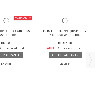
BONNE AFFAIRE
RT
 de fond 3 x 6 m - Tissu
RTU16HR - Extra récepteur 2.4 Ghz
sseline de...
16-canaux, avec sabot...
BM-089
RTU16-HR
4,00 €
TC
Hors frais de port
TTC
Hors frais de port
TER AU PANIER
AJOUTER AU PANIER
En Stock
En Stock