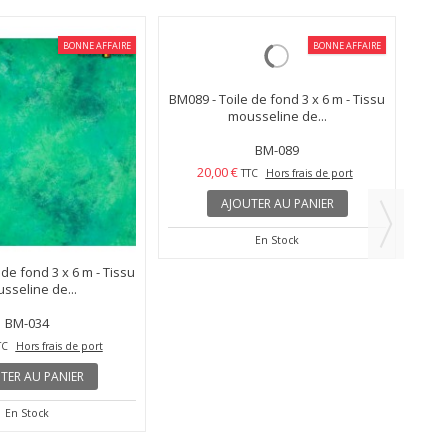
BONNE AFFAIRE
BONNE AFFAIRE
 de fond 3 x 6 m - Tissu
BM089 - Toile de fond 3 x 6 m - Tissu
BMBL
sseline de...
mousseline de...
BM-034
BM-089
20,00 €
TC
Hors frais de port
TTC
Hors frais de port
TER AU PANIER
AJOUTER AU PANIER
En Stock
En Stock