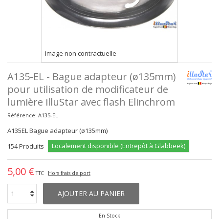
- Image non contractuelle
A135-EL - Bague adapteur (ø135mm)
pour utilisation de modificateur de
lumière illuStar avec flash Elinchrom
Référence:
A135-EL
A135EL Bague adapteur (ø135mm)
Localement disponible (Entrepôt à Glabbeek)
154
Produits
5,00 €
TTC
Hors frais de port
AJOUTER AU PANIER
En Stock