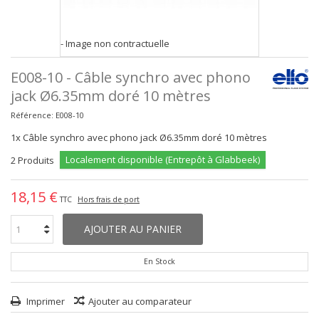
- Image non contractuelle
E008-10 - Câble synchro avec phono
jack Ø6.35mm doré 10 mètres
Référence:
E008-10
1x Câble synchro avec phono jack Ø6.35mm doré 10 mètres
Localement disponible (Entrepôt à Glabbeek)
2
Produits
18,15 €
TTC
Hors frais de port
AJOUTER AU PANIER
En Stock
Imprimer
Ajouter au comparateur