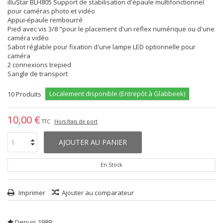
illuStar BLH805 Support de stabilisation d'épaule multifonctionnel
pour caméras photo et vidéo
Appui-épaule rembourré
Pied avec vis 3/8 "pour le placement d'un reflex numérique ou d'une
caméra vidéo
Sabot réglable pour fixation d'une lampe LED optionnelle pour
caméra
2 connexions trepied
Sangle de transport
Localement disponible (Entrepôt à Glabbeek)
10
Produits
10,00 €
TTC
Hors frais de port
AJOUTER AU PANIER
En Stock
Imprimer
Ajouter au comparateur
Depuis 1989