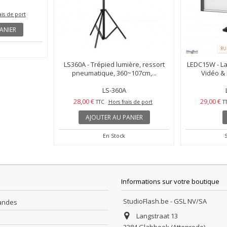
RU
 - Halogène -
LS360A - Trépied lumière, ressort
LEDC15W - L
00K -...
pneumatique, 360~107cm,...
Vidéo &
LS-360A
28,00 €
29,00 €
ais de port
TTC
Hors frais de port
T
ANIER
AJOUTER AU PANIER
En Stock
Informations sur votre boutique
StudioFlash.be - GSL NV/SA
andes
Langstraat 13