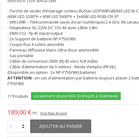
Référence:
LEDP-60RGB-DMX
- Torche de studio d’éclairage continu illuStar LEDP60RGBDMX LED Bi-
(60W LED 3200°K + 60W LED 5600°K + 3x60W LED RGB) CRI 97
- WR-L99R – Télécommande (avec écran numérique) 2.4 GHz 99-canau
- Adaptateur AC 220V-DC 15V 4A avec câble 3,8m
- DMX-512 - RJ-45 input/output
- 2x Support de batterie NP-F750/960
- Coupe-flux 4 volets amovible
- Panneau diffuseur blanc Ultra-doux ammovible
- Sac portable
- Câble de conversion DMX (RJ-45 vers XLR mâle)
- Câble d’alimentation de 5 mètres - Mode d’emploi (FR-NL)
(Disponible en option : 2x NP-F750/960 batterie)
ATTENTION :
en cas d’alimentation par batterie toujours placer 2 bat
F750/960
Localement disponible (Entrepôt à Glabbeek)
17
Produits
189,00 €
TTC
Hors frais de port
AJOUTER AU PANIER