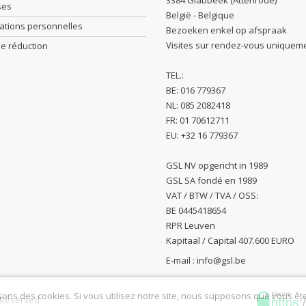
3384 Glabbeek (Attenrode)
ses
België - Belgique
ations personnelles
Bezoeken enkel op afspraak
Visites sur rendez-vous uniquem
e réduction
TEL.:
BE: 016 779367
NL: 085 2082418
FR: 01 70612711
EU: +32 16 779367
GSL NV opgericht in 1989
GSL SA fondé en 1989
VAT / BTW / TVA / OSS:
BE 0445418654
RPR Leuven
Kapitaal / Capital 407.600 EURO
E-mail :
info@gsl.be
sons des cookies. Si vous utilisez notre site, nous supposons que vous êt
s Reserved