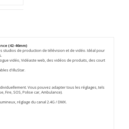
ince (42-46mm)
studios de production de télévision et de vidéo. Idéal pour
s.
blogue vidéo, Vidéaste web, des vidéos de produits, des court
es d'illuStar.
ndividuellement. Vous pouvez adapter tous les réglages, tels
se, Fire, SOS, Polise car, Ambulance).
 lumineux, réglage du canal 2.4G / DMX.