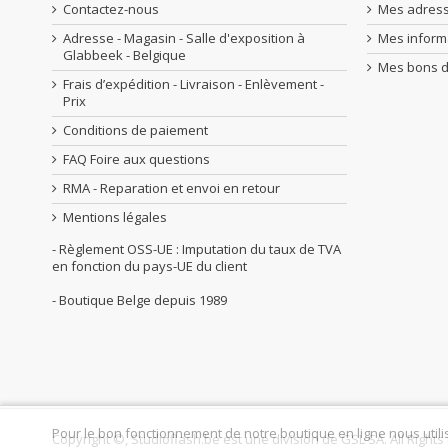
Contactez-nous
Mes adres
Adresse - Magasin - Salle d'exposition à
Mes inform
Glabbeek - Belgique
Mes bons d
Frais d’expédition - Livraison - Enlèvement -
Prix
Conditions de paiement
FAQ Foire aux questions
RMA - Reparation et envoi en retour
Mentions légales
- Règlement OSS-UE : Imputation du taux de TVA
en fonction du pays-UE du client
- Boutique Belge depuis 1989
Pour le bon fonctionnement de notre boutique en ligne nous utili
Copyright ©, Studioflash.be est une division de GSL SA. All Right