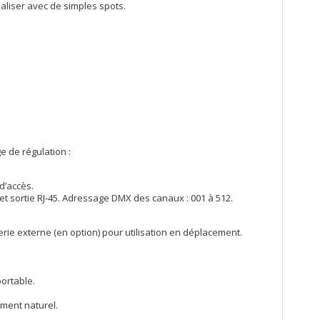
éaliser avec de simples spots.
e de régulation :
 d’accès.
t sortie RJ-45. Adressage DMX des canaux : 001 à 512.
rie externe (en option) pour utilisation en déplacement.
portable.
ement naturel.