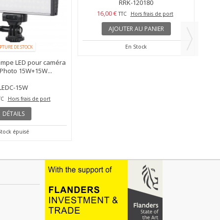
PTURE DE STOCK
ampe LED pour caméra
RRK120180 - Réflecteur 120×180cm -
 Photo 15W+15W...
5en1 (Blanc / Noire /...
LEDC-15W
RRK-120180
16,00 €
TC
Hors frais de port
TTC
Hors frais de port
DÉTAILS
AJOUTER AU PANIER
Stock épuisé
En Stock