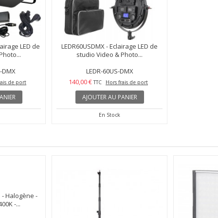
airage LED de
LEDR60USDMX - Eclairage LED de
Photo...
studio Video & Photo...
O-DMX
LEDR-60US-DMX
140,00 €
rais de port
TTC
Hors frais de port
ANIER
AJOUTER AU PANIER
En Stock