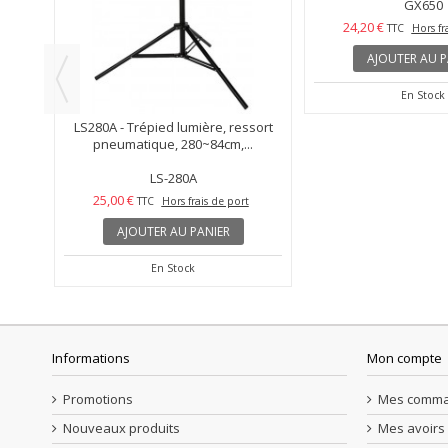
Tissu
LS280A - Trépied lumière, ressort
GX650 - Lampe pilote
pneumatique, 280~84cm,...
650W - 230V - 34
LS-280A
GX650
25,00 €
24,20 €
TTC
Hors frais de port
TTC
Hors fr
AJOUTER AU PANIER
AJOUTER AU P
En Stock
En Stock
Informations
Mon compte
Promotions
Mes comm
Nouveaux produits
Mes avoirs