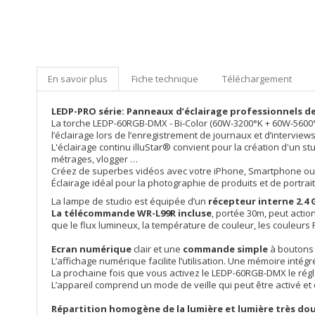
En savoir plus
Fiche technique
Téléchargement
LEDP-PRO série: Panneaux d’éclairage professionnels de
La torche LEDP-60RGB-DMX - Bi-Color (60W-3200°K + 60W-5600°K
l’éclairage lors de l’enregistrement de journaux et d’interview
L'éclairage continu illuStar® convient pour la création d'un 
métrages, vlogger …
Créez de superbes vidéos avec votre iPhone, Smartphone ou u
Éclairage idéal pour la photographie de produits et de portr
La lampe de studio est équipée d’un
récepteur interne 2.4
La télécommande WR-L99R incluse
, portée 30m, peut acti
que le flux lumineux, la température de couleur, les couleurs RV
Ecran numérique
clair et une
commande simple
à boutons p
L’affichage numérique facilite l’utilisation. Une mémoire inté
La prochaine fois que vous activez le LEDP-60RGB-DMX le régla
L’appareil comprend un mode de veille qui peut être activé e
Répartition homogène de la lumière et lumière très do