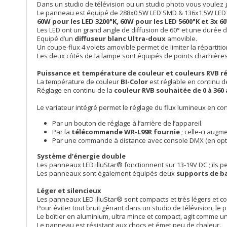
Dans un studio de télévision ou un studio photo vous voulez gé
Le panneau est équipé de 288x0.5W LED SMD & 136x1.5W LED
60W pour les LED 3200°K, 60W pour les LED 5600°K
et 3x 6
Les LED ont un grand angle de diffusion de 60° et une durée d
Equipé d’un
diffuseur blanc Ultra-doux
amovible.
Un coupe-flux 4 volets amovible permet de limiter la répartitio
Les deux côtés de la lampe sont équipés de points charnières.
Puissance et température de couleur
et couleurs RVB
r
La température de couleur
BI-Color
est réglable en continu 
Réglage en continu de la
couleur RVB souhaitée de 0 à 360 
Le variateur intégré permet le réglage du flux lumineux en co
Par un bouton de réglage à l’arrière de l’appareil.
Par la
télécommande WR-L99R fournie
; celle-ci augme
Par une commande à distance avec console DMX (en optio
Système d’énergie double
Les panneaux LED illuStar® fonctionnent sur 13-19V DC ; ils p
Les panneaux sont également équipés deux
supports de ba
Léger et silencieux
Les panneaux LED illuStar® sont compacts et très légers et co
Pour éviter tout bruit gênant dans un studio de télévision, l
Le boîtier en aluminium, ultra mince et compact, agit comme u
Le panneau est résistant aux chocs et émet peu de chaleur.