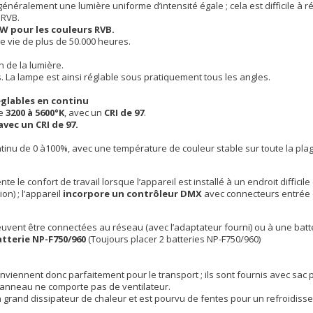
néralement une lumière uniforme d’intensité égale ; cela est difficile à r
 RVB.
0W pour les couleurs RVB.
e vie de plus de 50.000 heures.
n de la lumière.
 La lampe est ainsi réglable sous pratiquement tous les angles.
églables en continu
de
3200 à 5600°K
, avec un
CRI de 97
.
avec un CRI de 97.
ntinu de 0 à100%, avec une température de couleur stable sur toute la plag
nte le confort de travail lorsque l’appareil est installé à un endroit difficile
n) ; l’appareil
incorpore un contrôleur DMX
avec connecteurs entrée e
euvent être connectées au réseau (avec l’adaptateur fourni) ou à une batte
tterie NP-F750/960
(Toujours placer 2 batteries NP-F750/960)
nviennent donc parfaitement pour le transport ; ils sont fournis avec sac 
e panneau ne comporte pas de ventilateur.
n grand dissipateur de chaleur et est pourvu de fentes pour un refroidiss