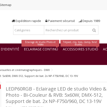
Sitemap
Expédition rapide
Paiement sécurisé
Depuis 1989
Éclairage de studio Photo et
Trépied, clip, bras, clamp, fond
Vidéo
studio, ...
D’IDENTITÉ
ECLAIRAGE CONTINU
ACCESSOIRES STUDIO
AC
évisuelles et cinématographiques - DMX
B: 5x60W, DMX-512, Support de bat. 2x NP-F750/960, DC 13-19V
LEDP60RGB - Eclairage LED de studio Video &
Photo - Bi-Couleur & RVB: 5x60W, DMX-512,
Support de bat. 2x NP-F750/960, DC 13-19V