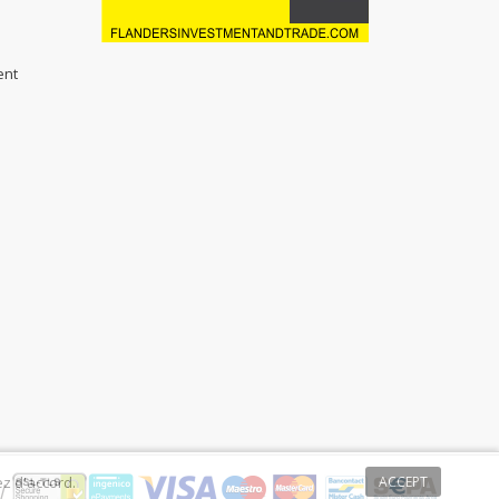
ent
ez d'accord.
ACCEPT