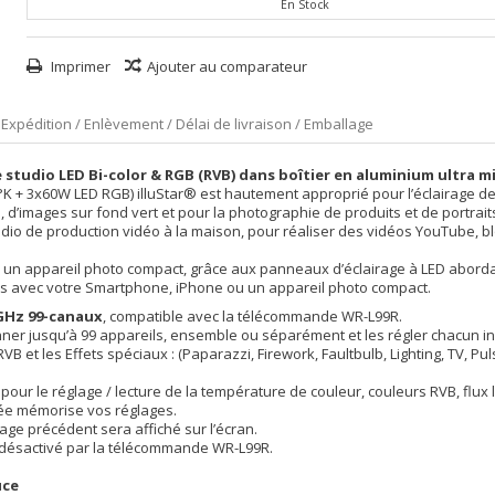
En Stock
Imprimer
Ajouter au comparateur
Expédition / Enlèvement / Délai de livraison / Emballage
 studio LED Bi-color & RGB (RVB) dans boîtier en aluminium ultra m
 + 3x60W LED RGB) illuStar® est hautement approprié pour l’éclairage des 
s, d’images sur fond vert et pour la photographie de produits et de portrait
studio de production vidéo à la maison, pour réaliser des vidéos YouTube, 
n appareil photo compact, grâce aux panneaux d’éclairage à LED abordabl
aits avec votre Smartphone, iPhone ou un appareil photo compact.
 GHz 99-canaux
, compatible avec la télécommande WR-L99R.
onner jusqu’à 99 appareils, ensemble ou séparément et les régler chacun i
B et les Effets spéciaux : (Paparazzi, Firework, Faultbulb, Lighting, TV, Pul
our le réglage / lecture de la température de couleur, couleurs RVB, flux
grée mémorise vos réglages.
ge précédent sera affiché sur l’écran.
t désactivé par la télécommande WR-L99R.
uce