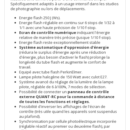
Spécifiquement adaptés à un usage intensif dans les studios
de photographie ou lors de déplacements.
Energie flash 250 J (Ws).
Energie flash réglable en continu sur 6 stops de 1/32 à
1/1 avec une haute précision de 1/10 f-stop.
Ecran de contrôle numérique
indiquant l'énergie
relative de manière très précise (jusque 1/10 f-stop).
Energie flash reste exceptionnellement stable
Système automatique d'oppression d'énergie
(réduira le surplus d’énergie après une réduction
d'énergie, plus besoin d’activer le flash) prolonge la
longévité du tube flash et augmente le confort de
travail.
Equipé avec tube flash PerkinElmer.
Lampe pilote halogène de 150 Watt avec culot E27.
Système avancé du réglage de la lumière de la lampe
pilote, réglable de 6 à100%, 7 modes de sélection.
Possibilité de connecter un
panneau de contrôle
externe
QUANT-RC
pour la commande à distance
de toutes les fonctions et réglages.
Possibilité d'inverser les affichages de l'écran de
contrôle (très utile quand les appareils sont suspendus
au plafond).
Synchronisation par cellule photoélectrique incorporée
(réglable réactif au premier ou deuxième flash), par