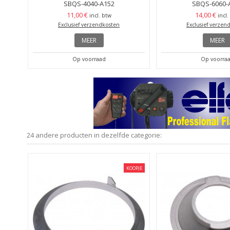
SBQS-4040-A152
SBQS-6060-
11,00 €
14,00 €
incl. btw
incl.
Exclusief verzendkosten
Exclusief verzen
MEER
MEER
Op voorraad
Op voorra
24 andere producten in dezelfde categorie:
KOOPJE
KOOPJE