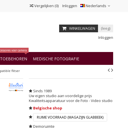
Vergelijken
(
0
)
Inloggen
Nederlands
WINKELWAGEN
(leeg)
Inloggen
cessoires voor camera
OTOEBEHOREN
MEDISCHE FOTOGRAFIE
tible flitser
Sinds 1989
Uw eigen studio aan voordelige prijs
Kwaliteitsapparatuur voor de Foto - Video studio
Belgische shop
RUIME VOORRAAD (MAGAZIJN GLABBEEK)
Demoruimte