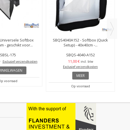
 Universele Softbox
SBQS4040A152 - Softbox (Quick
 - geschikt voor...
Setup) - 40x40cm -...
SBSL-175
SBQS-4040-A152
11,00 €
w
Exclusief verzendkosten
incl. btw
Exclusief verzendkosten
WINKELWAGEN
MEER
Op voorraad
Op voorraad