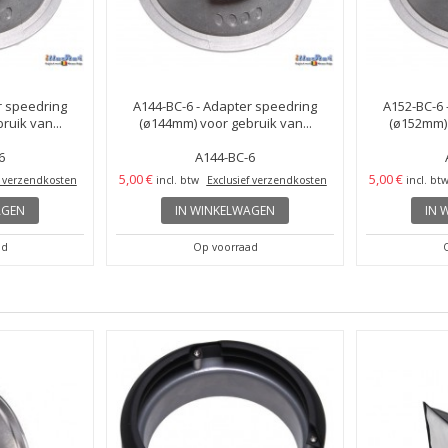
r speedring
A144-BC-6 - Adapter speedring
A152-BC-6 
uik van...
(ø144mm) voor gebruik van...
(ø152mm) 
6
A144-BC-6
5,00 €
5,00 €
f verzendkosten
incl. btw
Exclusief verzendkosten
incl. bt
AGEN
IN WINKELWAGEN
IN 
ad
Op voorraad