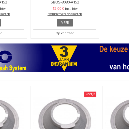
A152
SBQS-8080-A152
15,00 €
 btw
incl. btw
dkosten
Exclusief verzendkosten
MEER
ad
Op voorraad
KOOPJE