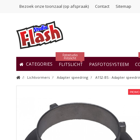
Bezoek onze toonzaal (op afspraak)
Contact
Sitemap
Fotostudio
Flitslicht
CATEGORIES
FLITSLICHT
PASFOTOSYSTEEM
C
Lichtvormers
Adapter speedring
A152-BS - Adapter speedrin
PROMO