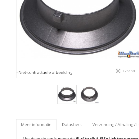
Expand
- Niet-contractuele afbeelding
Meer informatie
Datasheet
Verzending / Afhaling / L
Met deze ringen kunnen de
illuStar® & Elfo lichtvervorme