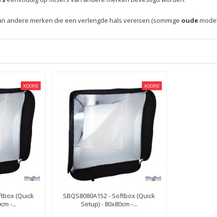
rs van andere merken die een verlengde hals vereisen (sommige
oude
model
KOOPJE
KOOPJE
tbox (Quick
SBQS8080A152 - Softbox (Quick
cm -...
Setup) - 80x80cm -...