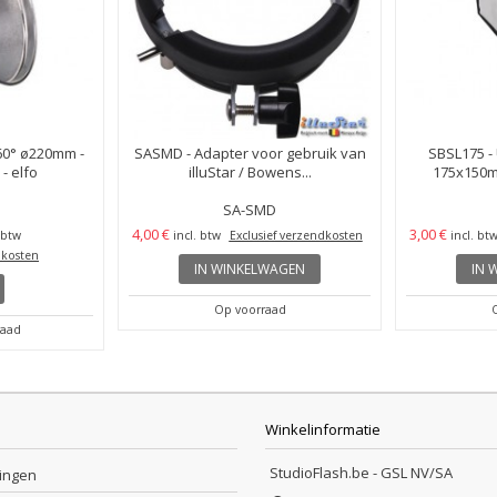
 60° ø220mm -
SASMD - Adapter voor gebruik van
SBSL175 -
- elfo
illuStar / Bowens...
175x150mm
SA-SMD
4,00 €
3,00 €
 btw
incl. btw
Exclusief verzendkosten
incl. bt
dkosten
IN WINKELWAGEN
IN 
Op voorraad
raad
Winkelinformatie
StudioFlash.be - GSL NV/SA
lingen