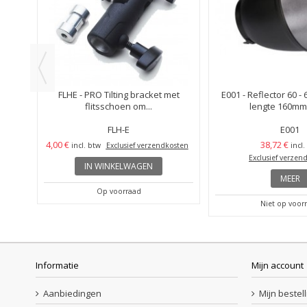
 muur
FLHE - PRO Tilting bracket met
E001 - Reflector 60 -
flitsschoen om...
lengte 160mm 
FLH-E
E001
4,00 €
38,72 €
incl. btw
Exclusief verzendkosten
incl.
Exclusief verzen
IN WINKELWAGEN
MEER
Op voorraad
Niet op voor
Informatie
Mijn account
Aanbiedingen
Mijn bestel