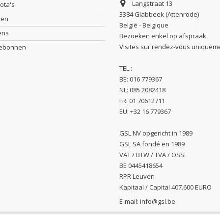
Langstraat 13
nota's
3384 Glabbeek (Attenrode)
sen
België - Belgique
ens
Bezoeken enkel op afspraak
Visites sur rendez-vous uniquem
debonnen
TEL.:
BE: 016 779367
NL: 085 2082418
FR: 01 70612711
EU: +32 16 779367
GSL NV opgericht in 1989
GSL SA fondé en 1989
VAT / BTW / TVA / OSS:
BE 0445418654
RPR Leuven
Kapitaal / Capital 407.600 EURO
E-mail:
info@gsl.be