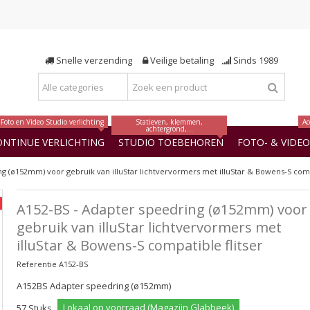
Snelle verzending
Veilige betaling
Sinds 1989
Foto en Video Studio verlichting
Statieven, klemmen,
Ac
achtergrond,...
ONTINUE VERLICHTING
STUDIO TOEBEHOREN
FOTO- & VIDE
g (ø152mm) voor gebruik van illuStar lichtvervormers met illuStar & Bowens-S compa
A152-BS - Adapter speedring (ø152mm) voor
gebruik van illuStar lichtvervormers met
illuStar & Bowens-S compatible flitser
Referentie
A152-BS
A152BS Adapter speedring (ø152mm)
Lokaal op voorraad (Magazijn Glabbeek)
57
Stuks