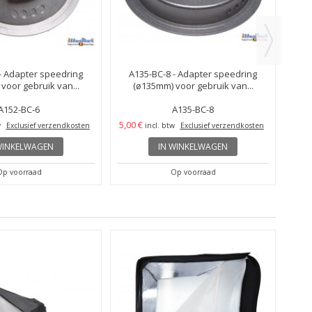
5,00
- Adapter speedring
A135-BC-8 - Adapter speedring
voor gebruik van...
(ø135mm) voor gebruik van...
A152-BC-6
A135-BC-8
5,00 €
w
Exclusief verzendkosten
incl. btw
Exclusief verzendkosten
WINKELWAGEN
IN WINKELWAGEN
Op voorraad
Op voorraad
ref