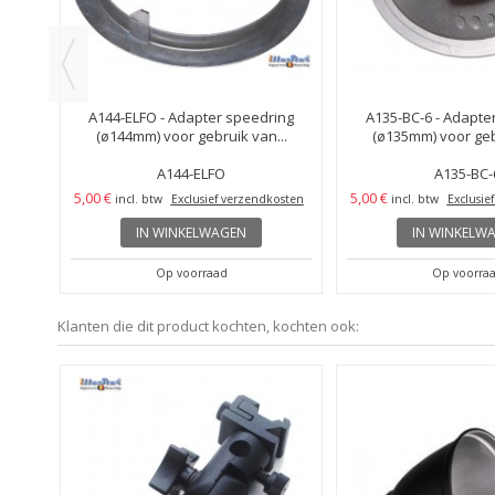
ng
A144-ELFO - Adapter speedring
A135-BC-6 - Adapte
..
(ø144mm) voor gebruik van...
(ø135mm) voor gebr
A144-ELFO
A135-BC-
5,00 €
5,00 €
osten
incl. btw
Exclusief verzendkosten
incl. btw
Exclusie
IN WINKELWAGEN
IN WINKELW
Op voorraad
Op voorra
Klanten die dit product kochten, kochten ook: