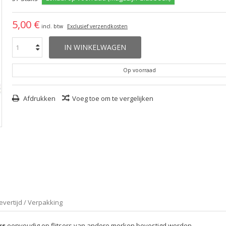
5,00 €
incl. btw
Exclusief verzendkosten
IN WINKELWAGEN
Op voorraad
Afdrukken
Voeg toe om te vergelijken
evertijd / Verpakking
rs
eenvoudig op flitsers van andere merken bevestigd worden.