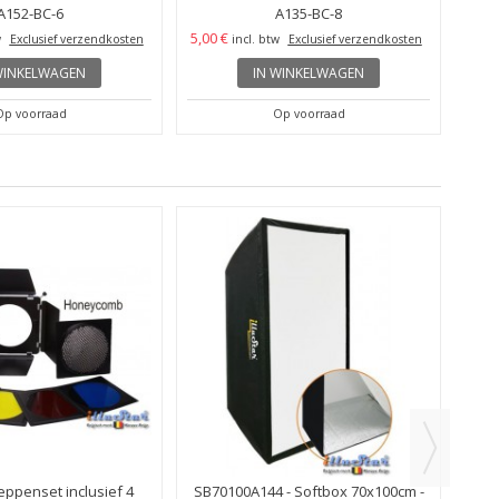
A152-BC-6
A135-BC-8
5,00 €
w
Exclusief verzendkosten
incl. btw
Exclusief verzendkosten
WINKELWAGEN
IN WINKELWAGEN
Op voorraad
Op voorraad
Oc
leppenset inclusief 4
SB70100A144 - Softbox 70x100cm -