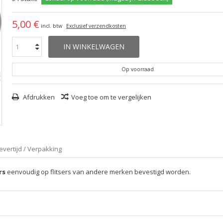
5,00 €
incl. btw
Exclusief verzendkosten
IN WINKELWAGEN
Op voorraad
Afdrukken
Voeg toe om te vergelijken
evertijd / Verpakking
rs
eenvoudig op flitsers van andere merken bevestigd worden.