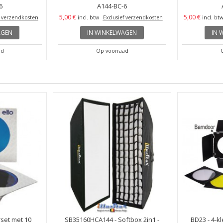
6
A144-BC-6
5,00 €
5,00 €
f verzendkosten
incl. btw
Exclusief verzendkosten
incl. bt
AGEN
IN WINKELWAGEN
IN 
ad
Op voorraad
rset met 10
SB35160HCA144 - Softbox 2in1 -
BD23 - 4-k