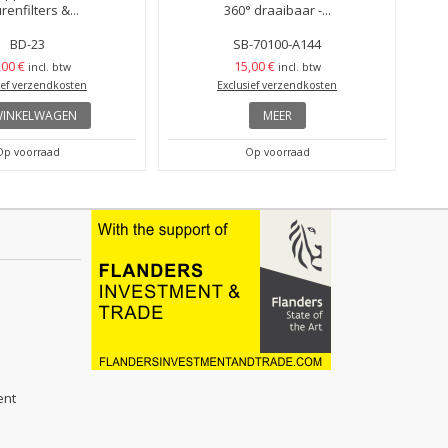
renfilters &...
360° draaibaar -...
BD-23
SB-70100-A144
,00 €
15,00 €
incl. btw
incl. btw
ief verzendkosten
Exclusief verzendkosten
WINKELWAGEN
MEER
Op voorraad
Op voorraad
ent