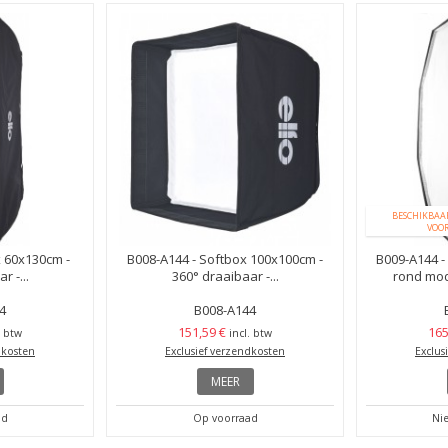
BESCHIKBAAR
VOO
x 60x130cm -
B008-A144 - Softbox 100x100cm -
B009-A144 -
r -...
360° draaibaar -...
rond mode
4
B008-A144
151,59 €
165
. btw
incl. btw
dkosten
Exclusief verzendkosten
Exclus
MEER
ad
Op voorraad
Nie