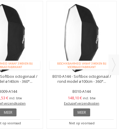
HEID: VANAF 3 WEKEN BIJ
BESCHIKBAARHEID: VANAF 3 WEKEN BIJ
RRAAD FABRIKANT
VOORRAAD FABRIKANT
B0
 Softbox octogonaal /
B010-A144 - Softbox octogonaal /
l ø140cm - 360°...
rond model ø100cm - 360°...
B009-A144
B010-A144
,53 €
148,10 €
incl. btw
incl. btw
ief verzendkosten
Exclusief verzendkosten
MEER
MEER
t op voorraad
Niet op voorraad