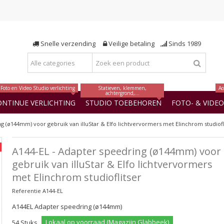
Snelle verzending
Veilige betaling
Sinds 1989
Foto en Video Studio verlichting
Statieven, klemmen,
Ac
achtergrond,...
ONTINUE VERLICHTING
STUDIO TOEBEHOREN
FOTO- & VIDE
g (ø144mm) voor gebruik van illuStar & Elfo lichtvervormers met Elinchrom studiofl
A144-EL - Adapter speedring (ø144mm) voor
gebruik van illuStar & Elfo lichtvervormers
met Elinchrom studioflitser
Referentie
A144-EL
A144EL Adapter speedring (ø144mm)
Lokaal op voorraad (Magazijn Glabbeek)
54
Stuks