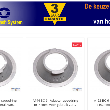
KOOPJE
r speedring
A144-BC-6 - Adapter speedring
A152-BC-6 
uik van...
(ø144mm) voor gebruik van...
(ø152mm) 