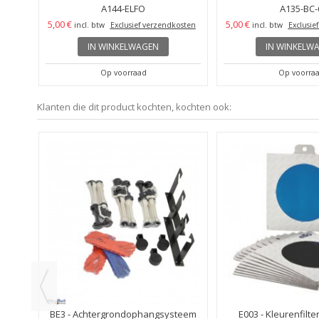
A144-ELFO
A135-BC-
5,00 €
5,00 €
osten
incl. btw
Exclusief verzendkosten
incl. btw
Exclusie
IN WINKELWAGEN
IN WINKELW
Op voorraad
Op voorra
Klanten die dit product kochten, kochten ook:
KOOPJE
ing
BE3 - Achtergrondophangsysteem
E003 - Kleurenfilte