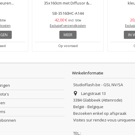
euren...
35x160cm met Diffusor &...
kleu
SB-35160HC-A144
42,00 €
20
 btw
incl. btw
dkosten
Exclusief verzendkosten
Exclus
AGEN
MEER
IN 
raad
Op voorraad
Winkelinformatie
StudioFlash.be - GSL NV/SA
lingen
Langstraat 13
nota's
3384 Glabbeek (Attenrode)
sen
België - Belgique
ens
Bezoeken enkel op afspraak
Visites sur rendez-vous uniquem
debonnen
TEL.: