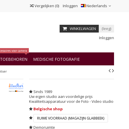
Vergelijken
(
0
)
Inloggen
Nederlands
WINKELWAGEN
(leeg)
Inloggen
cessoires voor camera
OTOEBEHOREN
MEDISCHE FOTOGRAFIE
itser
Sinds 1989
Uw eigen studio aan voordelige prijs
Kwaliteitsapparatuur voor de Foto - Video studio
Belgische shop
RUIME VOORRAAD (MAGAZIJN GLABBEEK)
Demoruimte