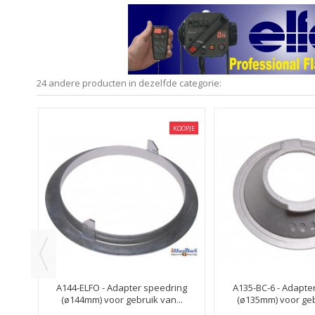
24 andere producten in dezelfde categorie:
KOOPJE
KOOPJE
ng
A144-ELFO - Adapter speedring
A135-BC-6 - Adapte
..
(ø144mm) voor gebruik van...
(ø135mm) voor gebr