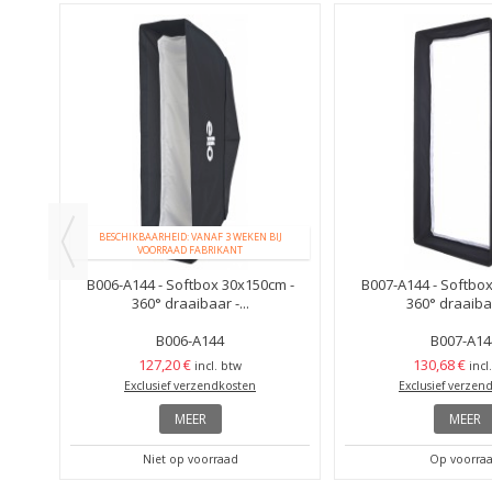
BESCHIKBAARHEID: VANAF 3 WEKEN BIJ
VOORRAAD FABRIKANT
 360°
B006-A144 - Softbox 30x150cm -
B007-A144 - Softbo
.
360° draaibaar -...
360° draaibaa
B006-A144
B007-A14
127,20 €
130,68 €
incl. btw
incl
Exclusief verzendkosten
Exclusief verzen
MEER
MEER
Niet op voorraad
Op voorra