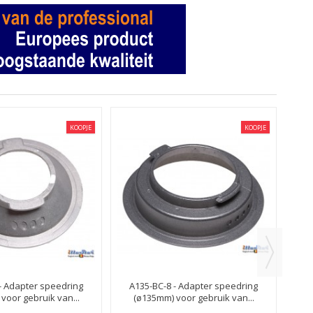
KOOPJE
KOOPJE
A1
(
5,00
- Adapter speedring
A135-BC-8 - Adapter speedring
voor gebruik van...
(ø135mm) voor gebruik van...