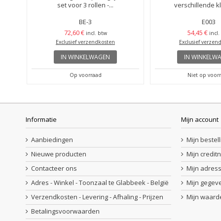
..
set voor 3 rollen -...
verschillende kl
BE-3
E003
72,60 €
54,45 €
osten
incl. btw
incl.
Exclusief verzendkosten
Exclusief verzen
IN WINKELWAGEN
IN WINKELW
Op voorraad
Niet op voor
Informatie
Mijn account
Aanbiedingen
Mijn bestel
Nieuwe producten
Mijn credit
Contacteer ons
Mijn adres
Adres - Winkel - Toonzaal te Glabbeek - België
Mijn gegev
Verzendkosten - Levering - Afhaling - Prijzen
Mijn waar
Betalingsvoorwaarden