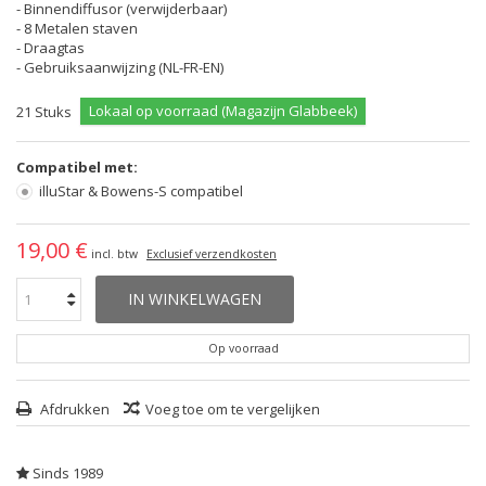
- Binnendiffusor (verwijderbaar)
- 8 Metalen staven
- Draagtas
- Gebruiksaanwijzing (NL-FR-EN)
Lokaal op voorraad (Magazijn Glabbeek)
21
Stuks
Compatibel met:
illuStar & Bowens-S compatibel
19,00 €
incl. btw
Exclusief verzendkosten
IN WINKELWAGEN
Op voorraad
Afdrukken
Voeg toe om te vergelijken
Sinds 1989