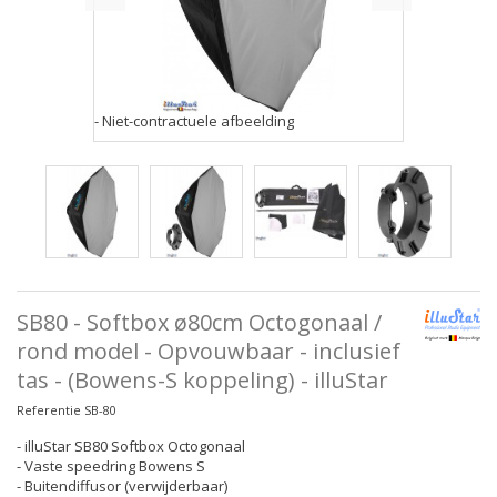
- Niet-contractuele afbeelding
SB80 - Softbox ø80cm Octogonaal /
rond model - Opvouwbaar - inclusief
tas - (Bowens-S koppeling) - illuStar
Referentie
SB-80
- illuStar SB80 Softbox Octogonaal
- Vaste speedring Bowens S
- Buitendiffusor (verwijderbaar)