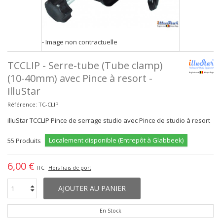
- Image non contractuelle
TCCLIP - Serre-tube (Tube clamp)
(10-40mm) avec Pince à resort -
illuStar
Référence:
TC-CLIP
illuStar TCCLIP Pince de serrage studio avec Pince de studio à resort
Localement disponible (Entrepôt à Glabbeek)
55
Produits
6,00 €
TTC
Hors frais de port
AJOUTER AU PANIER
En Stock