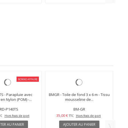
apluie-Boîte à lumière
UR8
box) ø95cm -...
SB-UR100
TC
Hors frais de port
TER AU PANIER
En Stock
BONNE AFFAIRE
S - Parapluie avec
SB
en Nylon (POM) -...
RD-P140TS
TC
Hors frais de port
TER AU PANIER