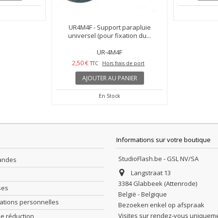
ash cobra type
UR4M4F - Support parapluie
lash...
universel (pour fixation du...
S
UR-4M4F
2,50 €
is de port
TTC
Hors frais de port
ANIER
AJOUTER AU PANIER
En Stock
Informations sur votre boutique
StudioFlash.be - GSL NV/SA
andes
Langstraat 13
3384 Glabbeek (Attenrode)
ses
België - Belgique
ations personnelles
Bezoeken enkel op afspraak
Visites sur rendez-vous uniquem
e réduction