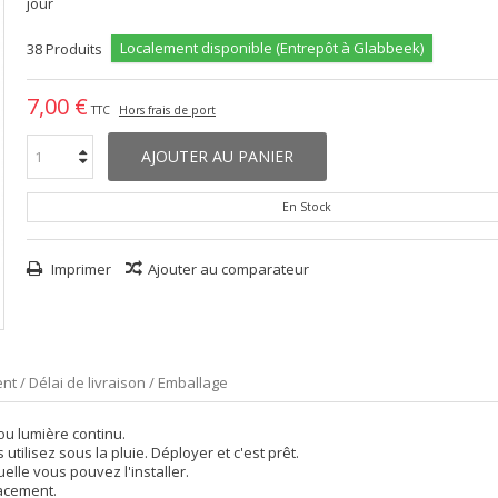
jour
Localement disponible (Entrepôt à Glabbeek)
38
Produits
7,00 €
TTC
Hors frais de port
AJOUTER AU PANIER
En Stock
Imprimer
Ajouter au comparateur
nt / Délai de livraison / Emballage
ou lumière continu.
ilisez sous la pluie. Déployer et c'est prêt.
uelle vous pouvez l'installer.
lacement.