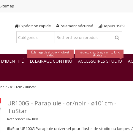
Sitemap
Expédition rapide
Paiement sécurisé
Depuis 1989
Éclairage de studio Photo et
Trépied, clip, bras, clamp, fond
Vidéo
studio, ...
D’IDENTITÉ
ECLAIRAGE CONTINU
ACCESSOIRES STUDIO
AC
noir - ø101cm - illuStar
UR100G - Parapluie - or/noir - ø101cm -
illuStar
Référence:
UR-100G
illuStar UR100G Parapluie universel pour flashs de studio ou lampes 