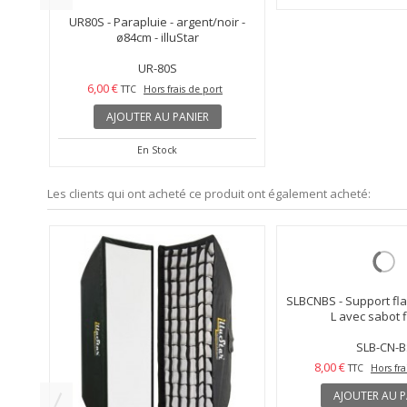
nc
UR80S - Parapluie - argent/noir -
UR100S - Parapluie - 
ø84cm - illuStar
ø101cm - ill
UR-80S
UR-100S
6,00 €
8,00 €
TTC
Hors frais de port
TTC
Hors fra
AJOUTER AU PANIER
AJOUTER AU P
En Stock
En Stock
Les clients qui ont acheté ce produit ont également acheté: