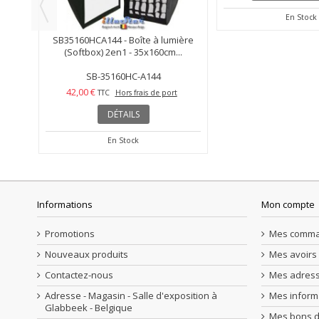
35mm)
SB35160HCA144 - Boîte à lumière
SLBCNBS - Support fl
(Softbox) 2en1 - 35x160cm...
L avec sabot f
SB-35160HC-A144
SLB-CN-B
42,00 €
8,00 €
TTC
Hors frais de port
TTC
Hors fra
DÉTAILS
AJOUTER AU P
En Stock
En Stock
Informations
Mon compte
Promotions
Mes comm
Nouveaux produits
Mes avoirs
Contactez-nous
Mes adres
Adresse - Magasin - Salle d'exposition à
Mes inform
Glabbeek - Belgique
Mes bons d