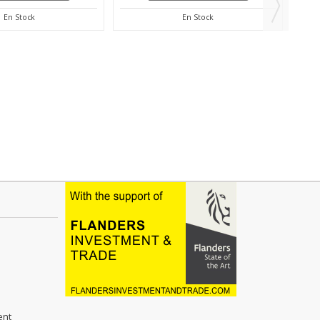
En Stock
BMGR - Toile de fond 3 x 6 m - Tissu
mousseline de...
BM-GR
35,00 €
TTC
Hors frais de port
AJOUTER AU PANIER
En Stock
ent