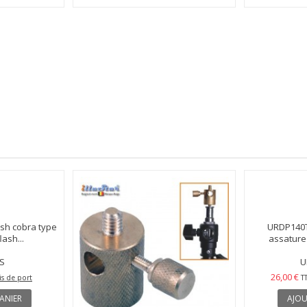
argent/noir -
UR80G - Parapluie - or/noir - ø84cm -
SBUR100 - Par
uStar
illuStar
(soft
UR-80G
6,00 €
10,00 €
is de port
TTC
Hors frais de port
T
ANIER
AJOUTER AU PANIER
AJOU
En Stock
URDP140T
assature 
U
26,00 €
T
AJOU