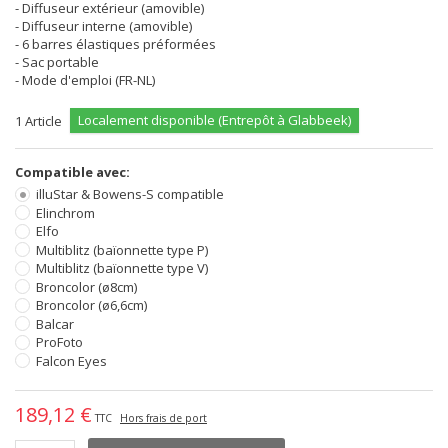
- Diffuseur extérieur (amovible)
- Diffuseur interne (amovible)
- 6 barres élastiques préformées
- Sac portable
- Mode d'emploi (FR-NL)
Localement disponible (Entrepôt à Glabbeek)
1
Article
Compatible avec:
illuStar & Bowens-S compatible
Elinchrom
Elfo
Multiblitz (baïonnette type P)
Multiblitz (baïonnette type V)
Broncolor (ø8cm)
Broncolor (ø6,6cm)
Balcar
ProFoto
Falcon Eyes
189,12 €
TTC
Hors frais de port