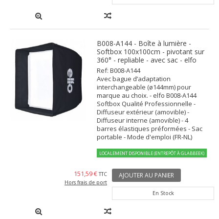
B008-A144 - Boîte à lumière -
Softbox 100x100cm - pivotant sur
360° - repliable - avec sac - elfo
Ref: B008-A144
Avec bague d’adaptation
interchangeable (ø144mm) pour
marque au choix. - elfo B008-A144
Softbox Qualité Professionnelle -
Diffuseur extérieur (amovible) -
Diffuseur interne (amovible) - 4
barres élastiques préformées - Sac
portable - Mode d'emploi (FR-NL)
LOCALEMENT DISPONIBLE (ENTREPÔT À GLABBEEK)
151,59 €
TTC
AJOUTER AU PANIER
Hors frais de port
En Stock