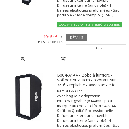
Diffuseur extérieur (amovible) -
Diffuseur interne (amovible) - 4
barres élastiques préformées - Sac
portable - Mode d'emploi (FR-NL)
LOCALEMENT DISPONIBLE (ENTREPÔT À GLABBEEK)
104,54 €
TTC
DÉTAILS
Hors frais de port
En Stock
B004-A144 - Boîte à lumière -
Softbox 50x90cm - pivotant sur
360° - repliable - avec sac - elfo
Ref: B004-A144
Avec bague d’adaptation
interchangeable (ø144mm) pour
marque au choix. - elfo B004-A144
Softbox Qualité Professionnelle -
Diffuseur extérieur (amovible) -
Diffuseur interne (amovible) - 4
barres élastiques préformées - Sac