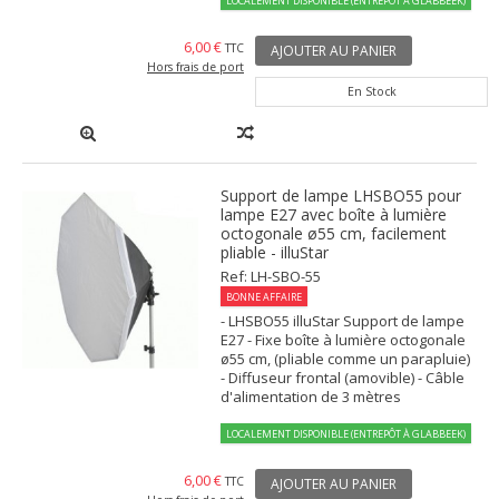
LOCALEMENT DISPONIBLE (ENTREPÔT À GLABBEEK)
6,00 €
TTC
AJOUTER AU PANIER
Hors frais de port
En Stock
Support de lampe LHSBO55 pour
lampe E27 avec boîte à lumière
octogonale ø55 cm, facilement
pliable - illuStar
Ref: LH-SBO-55
BONNE AFFAIRE
- LHSBO55 illuStar Support de lampe
E27 - Fixe boîte à lumière octogonale
ø55 cm, (pliable comme un parapluie)
- Diffuseur frontal (amovible) - Câble
d'alimentation de 3 mètres
LOCALEMENT DISPONIBLE (ENTREPÔT À GLABBEEK)
6,00 €
TTC
AJOUTER AU PANIER