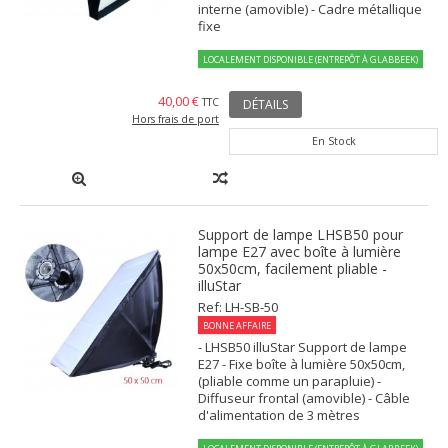
interne (amovible) - Cadre métallique
fixe
LOCALEMENT DISPONIBLE (ENTREPÔT À GLABBEEK)
40,00 €
TTC
DÉTAILS
Hors frais de port
En Stock
Support de lampe LHSB50 pour
lampe E27 avec boîte à lumière
50x50cm, facilement pliable -
illuStar
Ref: LH-SB-50
BONNE AFFAIRE
- LHSB50 illuStar Support de lampe
E27 - Fixe boîte à lumière 50x50cm,
(pliable comme un parapluie) -
Diffuseur frontal (amovible) - Câble
d'alimentation de 3 mètres