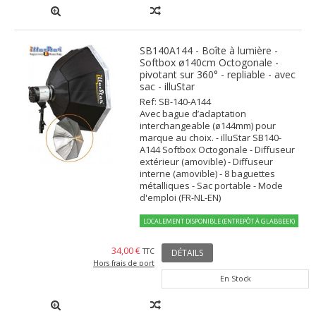
SB140A144 - Boîte à lumière -
Softbox ø140cm Octogonale -
pivotant sur 360° - repliable - avec
sac - illuStar
Ref: SB-140-A144
Avec bague d’adaptation
interchangeable (ø144mm) pour
marque au choix. - illuStar SB140-
A144 Softbox Octogonale - Diffuseur
extérieur (amovible) - Diffuseur
interne (amovible) - 8 baguettes
métalliques - Sac portable - Mode
d'emploi (FR-NL-EN)
LOCALEMENT DISPONIBLE (ENTREPÔT À GLABBEEK)
34,00 €
TTC
DÉTAILS
Hors frais de port
En Stock