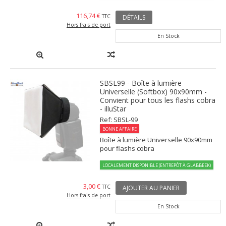
116,74 €
TTC
DÉTAILS
Hors frais de port
En Stock
SBSL99 - Boîte à lumière
Universelle (Softbox) 90x90mm -
Convient pour tous les flashs cobra
- illuStar
Ref: SBSL-99
BONNE AFFAIRE
Boîte à lumière Universelle 90x90mm
pour flashs cobra
LOCALEMENT DISPONIBLE (ENTREPÔT À GLABBEEK)
3,00 €
TTC
AJOUTER AU PANIER
Hors frais de port
En Stock