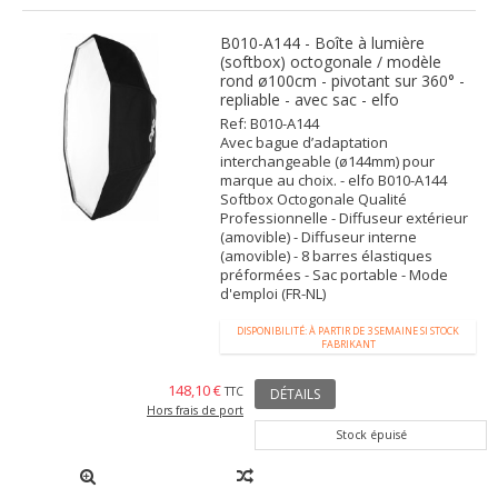
B010-A144 - Boîte à lumière
(softbox) octogonale / modèle
rond ø100cm - pivotant sur 360° -
repliable - avec sac - elfo
Ref: B010-A144
Avec bague d’adaptation
interchangeable (ø144mm) pour
marque au choix. - elfo B010-A144
Softbox Octogonale Qualité
Professionnelle - Diffuseur extérieur
(amovible) - Diffuseur interne
(amovible) - 8 barres élastiques
préformées - Sac portable - Mode
d'emploi (FR-NL)
DISPONIBILITÉ: À PARTIR DE 3 SEMAINE SI STOCK
FABRIKANT
148,10 €
TTC
DÉTAILS
Hors frais de port
Stock épuisé