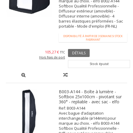
marque au choix. - elfo B002-A144
Softbox Qualité Professionnelle -
Diffuseur extérieur (amovible) -
Diffuseur interne (amovible) - 4
barres élastiques préformées - Sac
portable - Mode d'emploi (FR-NL)
DISPONIBILITÉ: À PARTIR DE 3 SEMAINE SI STOCK
FABRIKANT
105,27 €
TTC
DÉTAILS
Hors frais de port
Stock épuisé
B003-A144 - Boîte à lumière -
Softbox 25x100cm - pivotant sur
360° - repliable - avec sac - elfo
Ref: B003-A144
Avec bague d’adaptation
interchangeable (ø144mm) pour
marque au choix. - elfo B003-A144
Softbox Qualité Professionnelle -