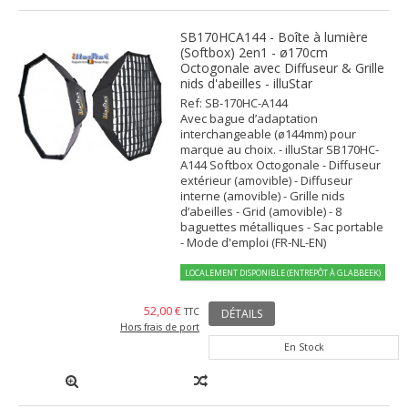
SB170HCA144 - Boîte à lumière
(Softbox) 2en1 - ø170cm
Octogonale avec Diffuseur & Grille
nids d'abeilles - illuStar
Ref: SB-170HC-A144
Avec bague d’adaptation
interchangeable (ø144mm) pour
marque au choix. - illuStar SB170HC-
A144 Softbox Octogonale - Diffuseur
extérieur (amovible) - Diffuseur
interne (amovible) - Grille nids
d’abeilles - Grid (amovible) - 8
baguettes métalliques - Sac portable
- Mode d'emploi (FR-NL-EN)
LOCALEMENT DISPONIBLE (ENTREPÔT À GLABBEEK)
52,00 €
TTC
DÉTAILS
Hors frais de port
En Stock