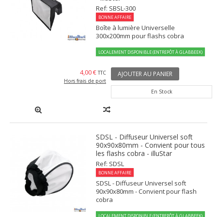
Ref: SBSL-300
BONNE AFFAIRE
Boîte à lumière Universelle
300x200mm pour flashs cobra
LOCALEMENT DISPONIBLE (ENTREPÔT À GLABBEEK)
4,00 €
TTC
AJOUTER AU PANIER
Hors frais de port
En Stock
SDSL - Diffuseur Universel soft
90x90x80mm - Convient pour tous
les flashs cobra - illuStar
Ref: SDSL
BONNE AFFAIRE
SDSL - Diffuseur Universel soft
90x90x80mm - Convient pour flash
cobra
LOCALEMENT DISPONIBLE (ENTREPÔT À GLABBEEK)