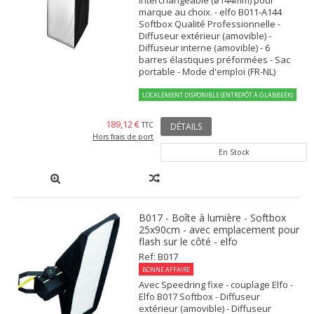
interchangeable (ø144mm) pour
marque au choix. - elfo B011-A144
Softbox Qualité Professionnelle -
Diffuseur extérieur (amovible) -
Diffuseur interne (amovible) - 6
barres élastiques préformées - Sac
portable - Mode d'emploi (FR-NL)
LOCALEMENT DISPONIBLE (ENTREPÔT À GLABBEEK)
189,12 €
TTC
DÉTAILS
Hors frais de port
En Stock
B017 - Boîte à lumière - Softbox
25x90cm - avec emplacement pour
flash sur le côté - elfo
Ref: B017
BONNE AFFAIRE
Avec Speedring fixe - couplage Elfo -
Elfo B017 Softbox - Diffuseur
extérieur (amovible) - Diffuseur