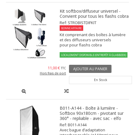
Kit softbox/diffuseur universel -
Convient pour tous les flashs cobra
Ref: STROBISTDIFKIT
BONNE AFFAIRE
Kit comprenant des boîtes à lumière
et des diffuseurs universels
pour pour flashs cobra
LOCALEMENT DISPONIBLE (ENTREPÔT À GLABBEEK)
11,00 €
TTC
AJOUTER AU PANIER
Hors frais de port
En Stock
B011-A144 - Boîte à lumière -
Softbox 90x180cm - pivotant sur
360° - repliable - avec sac - elfo
Ref: B011-A144
Avec bague d’adaptation