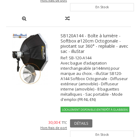
Hors frais de port
En Stock
SB120A144 - Boîte à lumière -
Softbox ø120cm Octogonale -
pivotant sur 360° - repliable - avec
sac - illuStar
Ref: SB-120-A144
Avec bague d’adaptation
interchangeable (ø144mm) pour
marque au choix. - illuStar SB120-
A144 Softbox Octogonale - Diffuseur
extérieur (amovible) - Diffuseur
interne (amovible) - 8 baguettes
métalliques - Sac portable - Mode
d'emploi (FR-NL-EN)
LOCALEMENT DISPONIBLE (ENTREPÔT À GLABBEEK)
30,00 €
TTC
DÉTAILS
Hors frais de port
En Stock