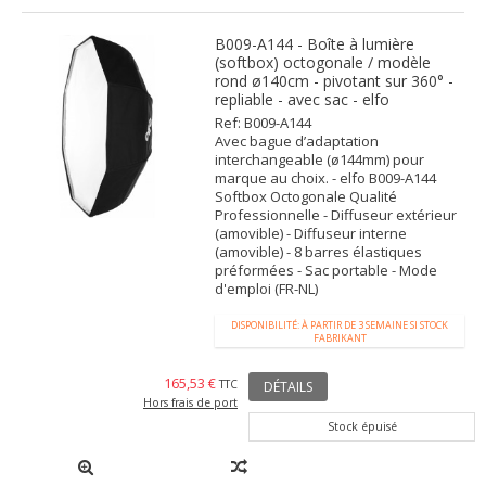
B009-A144 - Boîte à lumière
(softbox) octogonale / modèle
rond ø140cm - pivotant sur 360° -
repliable - avec sac - elfo
Ref: B009-A144
Avec bague d’adaptation
interchangeable (ø144mm) pour
marque au choix. - elfo B009-A144
Softbox Octogonale Qualité
Professionnelle - Diffuseur extérieur
(amovible) - Diffuseur interne
(amovible) - 8 barres élastiques
préformées - Sac portable - Mode
d'emploi (FR-NL)
DISPONIBILITÉ: À PARTIR DE 3 SEMAINE SI STOCK
FABRIKANT
165,53 €
TTC
DÉTAILS
Hors frais de port
Stock épuisé