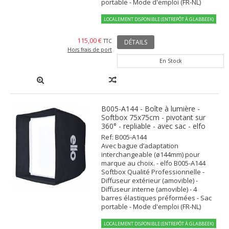
portable - Mode d'emploi (FR-NL)
LOCALEMENT DISPONIBLE (ENTREPÔT À GLABBEEK)
115,00 €
TTC
DÉTAILS
Hors frais de port
En Stock
B005-A144 - Boîte à lumière -
Softbox 75x75cm - pivotant sur
360° - repliable - avec sac - elfo
Ref: B005-A144
Avec bague d’adaptation
interchangeable (ø144mm) pour
marque au choix. - elfo B005-A144
Softbox Qualité Professionnelle -
Diffuseur extérieur (amovible) -
Diffuseur interne (amovible) - 4
barres élastiques préformées - Sac
portable - Mode d'emploi (FR-NL)
LOCALEMENT DISPONIBLE (ENTREPÔT À GLABBEEK)