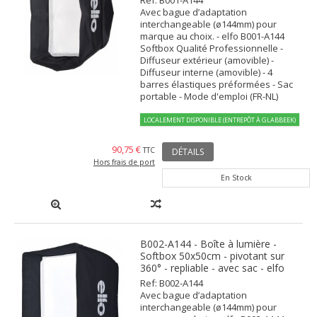
Ref: B001-A144
Avec bague d’adaptation
interchangeable (ø144mm) pour
marque au choix. - elfo B001-A144
Softbox Qualité Professionnelle -
Diffuseur extérieur (amovible) -
Diffuseur interne (amovible) - 4
barres élastiques préformées - Sac
portable - Mode d'emploi (FR-NL)
LOCALEMENT DISPONIBLE (ENTREPÔT À GLABBEEK)
90,75 €
TTC
DÉTAILS
Hors frais de port
En Stock
B002-A144 - Boîte à lumière -
Softbox 50x50cm - pivotant sur
360° - repliable - avec sac - elfo
Ref: B002-A144
Avec bague d’adaptation
interchangeable (ø144mm) pour