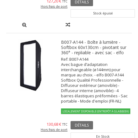
127,20 €
TTC
DÉTAILS
Hors frais de port
Stock épuisé
B007-A144 - Boîte à lumière -
Softbox 60x130cm - pivotant sur
360° - repliable - avec sac - elfo
Ref: B007-A144
Avec bague d’adaptation
interchangeable (ø144mm) pour
marque au choix. - elfo B007-A144
Softbox Qualité Professionnelle -
Diffuseur extérieur (amovible) -
Diffuseur interne (amovible) - 4
barres élastiques préformées - Sac
portable - Mode d'emploi (FR-NL)
LOCALEMENT DISPONIBLE (ENTREPÔT À GLABBEEK)
130,68 €
TTC
DÉTAILS
Hors frais de port
En Stock