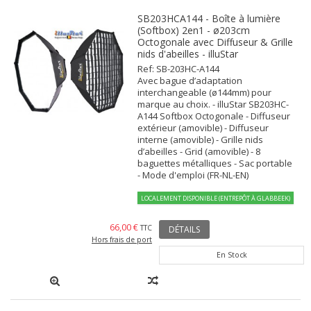
SB203HCA144 - Boîte à lumière
(Softbox) 2en1 - ø203cm
Octogonale avec Diffuseur & Grille
nids d'abeilles - illuStar
Ref: SB-203HC-A144
Avec bague d’adaptation
interchangeable (ø144mm) pour
marque au choix. - illuStar SB203HC-
A144 Softbox Octogonale - Diffuseur
extérieur (amovible) - Diffuseur
interne (amovible) - Grille nids
d’abeilles - Grid (amovible) - 8
baguettes métalliques - Sac portable
- Mode d'emploi (FR-NL-EN)
LOCALEMENT DISPONIBLE (ENTREPÔT À GLABBEEK)
66,00 €
TTC
DÉTAILS
Hors frais de port
En Stock