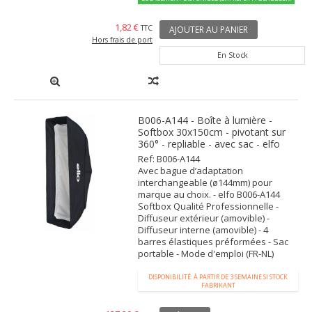
1,82 €
TTC
AJOUTER AU PANIER
Hors frais de port
En Stock
B006-A144 - Boîte à lumière -
Softbox 30x150cm - pivotant sur
360° - repliable - avec sac - elfo
Ref: B006-A144
Avec bague d’adaptation
interchangeable (ø144mm) pour
marque au choix. - elfo B006-A144
Softbox Qualité Professionnelle -
Diffuseur extérieur (amovible) -
Diffuseur interne (amovible) - 4
barres élastiques préformées - Sac
portable - Mode d'emploi (FR-NL)
DISPONIBILITÉ: À PARTIR DE 3 SEMAINE SI STOCK
FABRIKANT