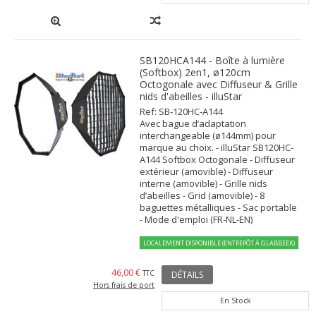
SB120HCA144 - Boîte à lumière
(Softbox) 2en1, ø120cm
Octogonale avec Diffuseur & Grille
nids d'abeilles - illuStar
Ref: SB-120HC-A144
Avec bague d’adaptation
interchangeable (ø144mm) pour
marque au choix. - illuStar SB120HC-
A144 Softbox Octogonale - Diffuseur
extérieur (amovible) - Diffuseur
interne (amovible) - Grille nids
d’abeilles - Grid (amovible) - 8
baguettes métalliques - Sac portable
- Mode d'emploi (FR-NL-EN)
LOCALEMENT DISPONIBLE (ENTREPÔT À GLABBEEK)
46,00 €
TTC
DÉTAILS
Hors frais de port
En Stock