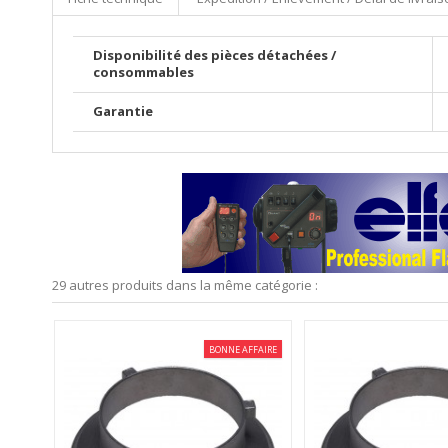
Disponibilité des pièces détachées /
consommables
Garantie
29 autres produits dans la même catégorie :
FFAIRE
BONNE AFFAIRE
A144-ELFO - Bague adapteur
A135-MB-V - Bagu
(ø144mm) pour utilisation de...
(ø135mm) pour utili