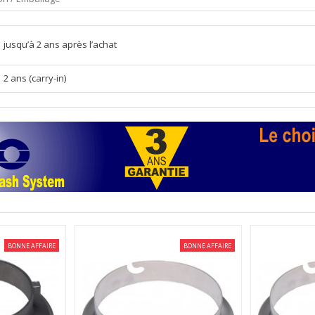
jusqu’à 2 ans après l’achat
2 ans (carry-in)
BONNE AFFAIRE
BONNE AFFAIRE
e adapteur
A144-MB-V - Bague adapteur
A152-MB-
sation de...
(ø144mm) pour utilisation de...
(ø152mm) p