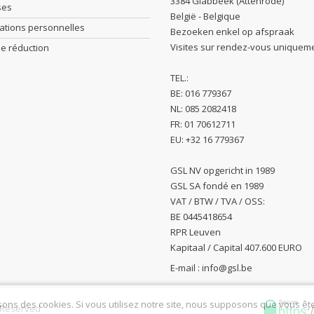
3384 Glabbeek (Attenrode)
ses
België - Belgique
ations personnelles
Bezoeken enkel op afspraak
Visites sur rendez-vous uniquem
e réduction
TEL.:
BE: 016 779367
NL: 085 2082418
FR: 01 70612711
EU: +32 16 779367
GSL NV opgericht in 1989
GSL SA fondé en 1989
VAT / BTW / TVA / OSS:
BE 0445418654
RPR Leuven
Kapitaal / Capital 407.600 EURO
E-mail :
info@gsl.be
sons des cookies. Si vous utilisez notre site, nous supposons que vous êt
s Reserved