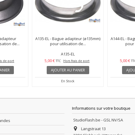
V
A144-MB-V
5,00 €
5,00 €
is de port
TTC
Hors frais de port
TT
ANIER
AJOUTER AU PANIER
AJOU
En Stock
Informations sur votre boutique
StudioFlash.be - GSL NV/SA
andes
Langstraat 13