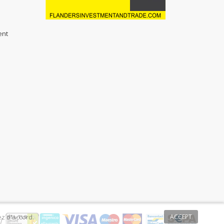
ent
ez d'accord.
ACCEPT