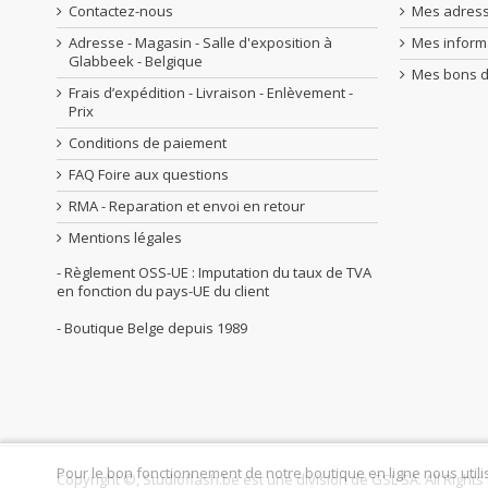
Contactez-nous
Mes adres
Adresse - Magasin - Salle d'exposition à
Mes inform
Glabbeek - Belgique
Mes bons d
Frais d’expédition - Livraison - Enlèvement -
Prix
Conditions de paiement
FAQ Foire aux questions
RMA - Reparation et envoi en retour
Mentions légales
- Règlement OSS-UE : Imputation du taux de TVA
en fonction du pays-UE du client
- Boutique Belge depuis 1989
Pour le bon fonctionnement de notre boutique en ligne nous utili
Copyright ©, Studioflash.be est une division de GSL SA. All Right