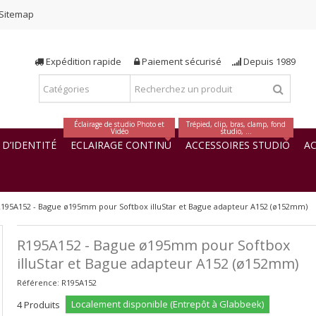
Sitemap
Expédition rapide
Paiement sécurisé
Depuis 1989
Éclairage de studio Photo et
Trépied, clip, bras, clamp, fond
Vidéo
studio, ...
D’IDENTITÉ
ECLAIRAGE CONTINU
ACCESSOIRES STUDIO
AC
195A152 - Bague ø195mm pour Softbox illuStar et Bague adapteur A152 (ø152mm)
R195A152 - Bague ø195mm pour Softbox
illuStar et Bague adapteur A152 (ø152mm)
Référence:
R195A152
Localement disponible (Entrepôt à Glabbeek)
4
Produits