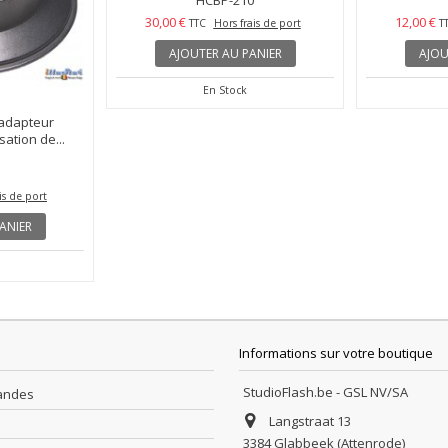
 adapteur
HCBP210 - Support pour fond
PCAP - Capot
sation de...
pliable, hauteur 210~83 cm -...
transpo
HCBP-210
30,00 €
12,00 €
is de port
TTC
Hors frais de port
T
ANIER
AJOUTER AU PANIER
AJOU
En Stock
Informations sur votre boutique
StudioFlash.be - GSL NV/SA
andes
Langstraat 13
3384 Glabbeek (Attenrode)