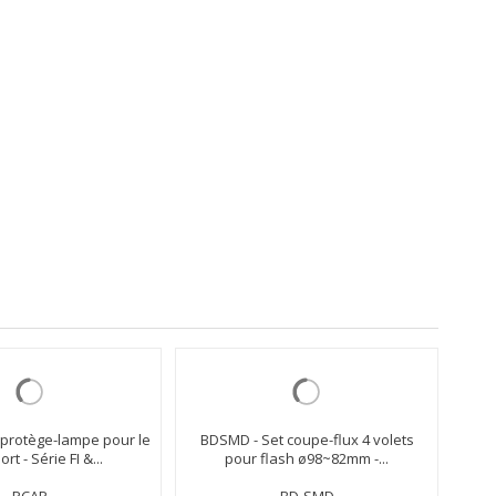
BDSMD - Set coupe-flux 4 volets
RBDH
pour flash ø98~82mm -...