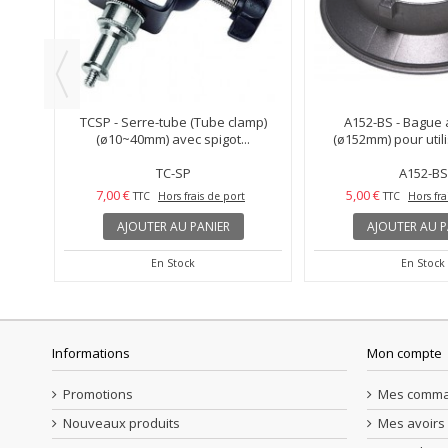
ière
TCSP - Serre-tube (Tube clamp)
A152-BS - Bague
..
(ø10~40mm) avec spigot...
(ø152mm) pour utili
TC-SP
A152-BS
7,00 €
5,00 €
TTC
Hors frais de port
TTC
Hors fra
AJOUTER AU PANIER
AJOUTER AU P
En Stock
En Stock
Informations
Mon compte
Promotions
Mes comm
Nouveaux produits
Mes avoirs