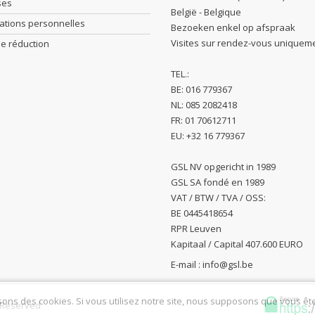
ses
België - Belgique
ations personnelles
Bezoeken enkel op afspraak
Visites sur rendez-vous uniquem
e réduction
TEL.:
BE: 016 779367
NL: 085 2082418
FR: 01 70612711
EU: +32 16 779367
GSL NV opgericht in 1989
GSL SA fondé en 1989
VAT / BTW / TVA / OSS:
BE 0445418654
RPR Leuven
Kapitaal / Capital 407.600 EURO
E-mail :
info@gsl.be
sons des cookies. Si vous utilisez notre site, nous supposons que vous êt
s Reserved