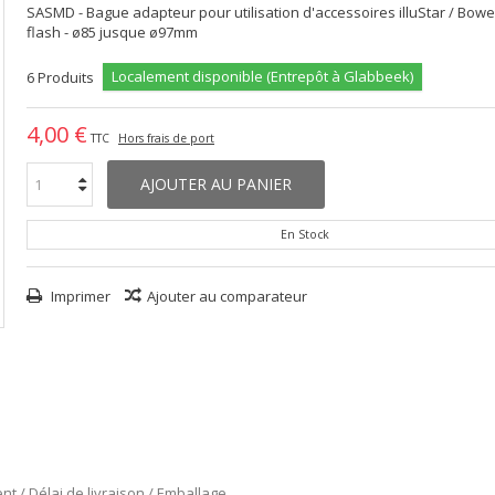
SASMD - Bague adapteur pour utilisation d'accessoires illuStar / Bow
flash - ø85 jusque ø97mm
Localement disponible (Entrepôt à Glabbeek)
6
Produits
4,00 €
TTC
Hors frais de port
AJOUTER AU PANIER
En Stock
Imprimer
Ajouter au comparateur
nt / Délai de livraison / Emballage