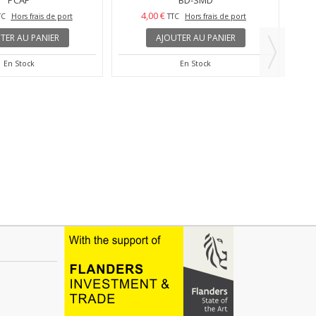
BD-SMD
4,00 €
TTC
Hors frais de port
AJOUTER AU PANIER
En Stock
 protège-lampe pour le
rt - Série FI &...
PCAP
TC
Hors frais de port
TER AU PANIER
En Stock