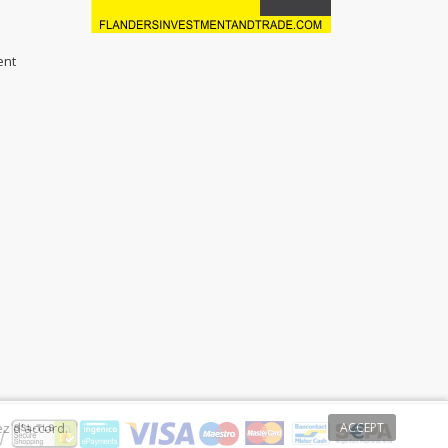
ent
ez d'accord.
ACCEPT