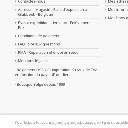
Contactez-nous
Mes adres
Adresse - Magasin - Salle d'exposition à
Mes inform
Glabbeek - Belgique
Mes bons d
Frais d’expédition - Livraison - Enlèvement -
Prix
Conditions de paiement
FAQ Foire aux questions
RMA - Reparation et envoi en retour
Mentions légales
- Règlement OSS-UE : Imputation du taux de TVA
en fonction du pays-UE du client
- Boutique Belge depuis 1989
Pour le bon fonctionnement de notre boutique en ligne nous utili
Copyright ©, Studioflash.be est une division de GSL SA. All Right