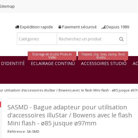
Sitemap
Expédition rapide
Paiement sécurisé
Depuis 1989
Éclairage de studio Photo et
Trépied, clip, bras, clamp, fond
Vidéo
studio, ...
D’IDENTITÉ
ECLAIRAGE CONTINU
ACCESSOIRES STUDIO
AC
utilisation d'accessoires illuStar / Bowens avec le flash Mini flash - ø85 jusque ø
SASMD - Bague adapteur pour utilisation
d'accessoires illuStar / Bowens avec le flash
Mini flash - ø85 jusque ø97mm
Référence:
SA-SMD