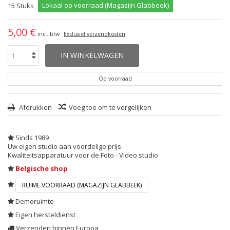
Lokaal op voorraad (Magazijn Glabbeek)
15
Stuks
5,00 €
incl. btw
Exclusief verzendkosten
IN WINKELWAGEN
Op voorraad
Afdrukken
Voeg toe om te vergelijken
Sinds 1989
Uw eigen studio aan voordelige prijs
Kwaliteitsapparatuur voor de Foto - Video studio
Belgische shop
RUIME VOORRAAD (MAGAZIJN GLABBEEK)
Demoruimte
Eigen hersteldienst
Verzenden binnen Europa