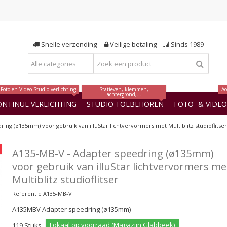
Snelle verzending
Veilige betaling
Sinds 1989
Foto en Video Studio verlichting
Statieven, klemmen,
Ac
achtergrond,...
ONTINUE VERLICHTING
STUDIO TOEBEHOREN
FOTO- & VIDE
ing (ø135mm) voor gebruik van illuStar lichtvervormers met Multiblitz studioflitser
A135-MB-V - Adapter speedring (ø135mm)
voor gebruik van illuStar lichtvervormers me
Multiblitz studioflitser
Referentie
A135-MB-V
A135MBV Adapter speedring (ø135mm)
Lokaal op voorraad (Magazijn Glabbeek)
119
Stuks