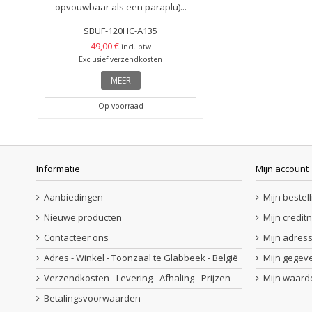
opvouwbaar als een paraplu)...
SBUF-120HC-A135
49,00 €
incl. btw
Exclusief verzendkosten
MEER
Op voorraad
Informatie
Mijn account
Aanbiedingen
Mijn bestel
Nieuwe producten
Mijn credit
Contacteer ons
Mijn adres
Adres - Winkel - Toonzaal te Glabbeek - België
Mijn gegev
Verzendkosten - Levering - Afhaling - Prijzen
Mijn waar
Betalingsvoorwaarden