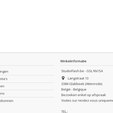
Winkelinformatie
StudioFlash.be - GSL NV/SA
lingen
Langstraat 13
nota's
3384 Glabbeek (Attenrode)
sen
België - Belgique
ens
Bezoeken enkel op afspraak
Visites sur rendez-vous uniquem
debonnen
TEL.: