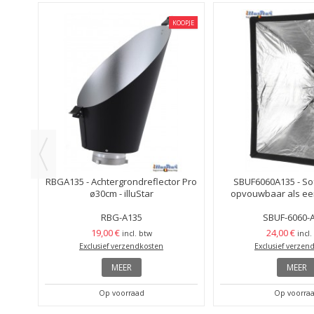
KOOPJE
KOOPJE
oft
RBGA135 - Achtergrondreflector Pro
SBUF6060A135 - So
ø30cm - illuStar
opvouwbaar als een
RBG-A135
SBUF-6060-
19,00 €
24,00 €
incl. btw
incl.
Exclusief verzendkosten
Exclusief verzen
MEER
MEER
Op voorraad
Op voorra