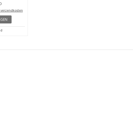
O
A135-BC-6
5,00 €
5,00 €
f verzendkosten
incl. btw
Exclusief verzendkosten
incl. bt
AGEN
IN WINKELWAGEN
IN 
ad
Op voorraad