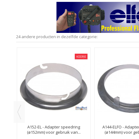
24 andere producten in dezelfde categorie:
KOOPJE
KOOPJE
ng
A152-EL - Adapter speedring
A144-ELFO - Adapte
..
(ø152mm) voor gebruik van...
(ø144mm) voor gebr