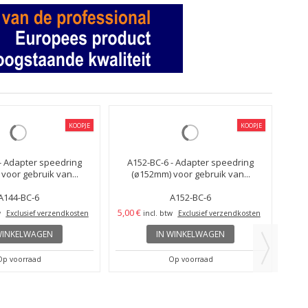
KOOPJE
KOOPJE
A1
(
5,00
- Adapter speedring
A152-BC-6 - Adapter speedring
voor gebruik van...
(ø152mm) voor gebruik van...