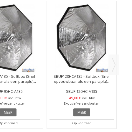
135 - Softbox (Snel
SBUF120HCA135 - Softbox (Snel
CSHC
 als een paraplu)...
opvouwbaar als een paraplu)...
F-95HC-A135
SBUF-120HC-A135
,00 €
49,00 €
incl. btw
incl. btw
ief verzendkosten
Exclusief verzendkosten
MEER
MEER
Op voorraad
Op voorraad