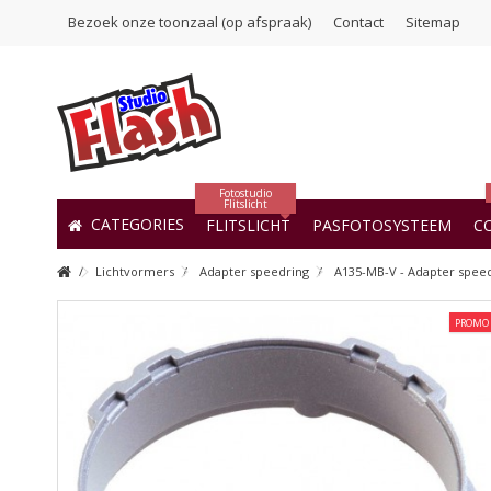
Bezoek onze toonzaal (op afspraak)
Contact
Sitemap
Fotostudio
Flitslicht
CATEGORIES
FLITSLICHT
PASFOTOSYSTEEM
C
Lichtvormers
Adapter speedring
A135-MB-V - Adapter speedr
PROMO