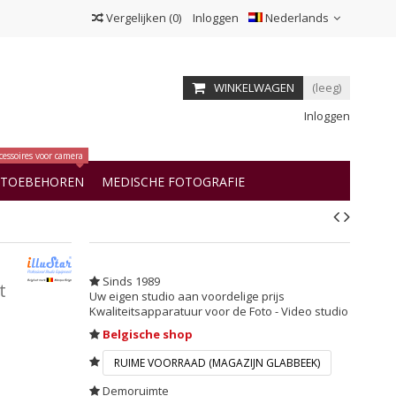
Vergelijken
(
0
)
Inloggen
Nederlands
WINKELWAGEN
(leeg)
Inloggen
cessoires voor camera
OTOEBEHOREN
MEDISCHE FOTOGRAFIE
Sinds 1989
t
Uw eigen studio aan voordelige prijs
Kwaliteitsapparatuur voor de Foto - Video studio
Belgische shop
RUIME VOORRAAD (MAGAZIJN GLABBEEK)
Demoruimte