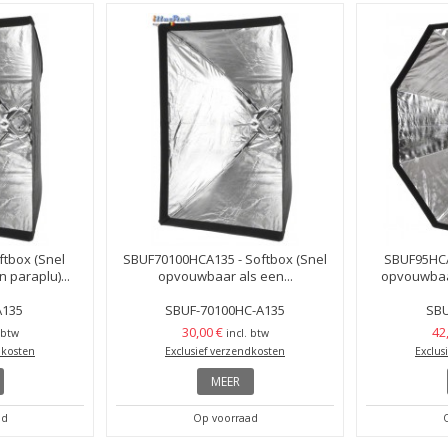
ftbox (Snel
SBUF70100HCA135 - Softbox (Snel
SBUF95HCA
 paraplu)...
opvouwbaar als een...
opvouwbaar
A135
SBUF-70100HC-A135
SBU
30,00 €
42
 btw
incl. btw
dkosten
Exclusief verzendkosten
Exclus
MEER
ad
Op voorraad