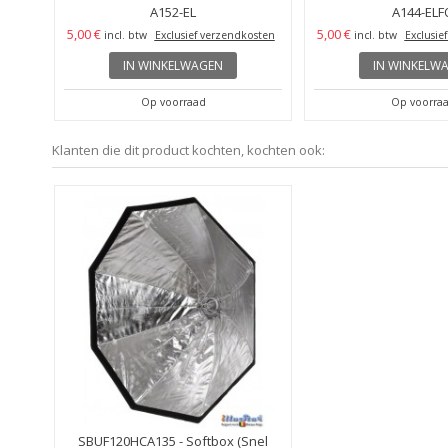
A152-EL
A144-ELF
5,00 €
5,00 €
osten
incl. btw
Exclusief verzendkosten
incl. btw
Exclusie
IN WINKELWAGEN
IN WINKELW
Op voorraad
Op voorra
Klanten die dit product kochten, kochten ook:
SBUF120HCA135 - Softbox (Snel