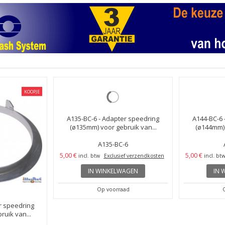
KOOPJE
r speedring
A135-BC-6 - Adapter speedring
A144-BC-6 
uik van...
(ø135mm) voor gebruik van...
(ø144mm) 