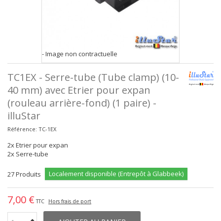
- Image non contractuelle
TC1EX - Serre-tube (Tube clamp) (10-
40 mm) avec Etrier pour expan
(rouleau arrière-fond) (1 paire) -
illuStar
Référence:
TC-1EX
2x Etrier pour expan
2x Serre-tube
Localement disponible (Entrepôt à Glabbeek)
27
Produits
7,00 €
TTC
Hors frais de port