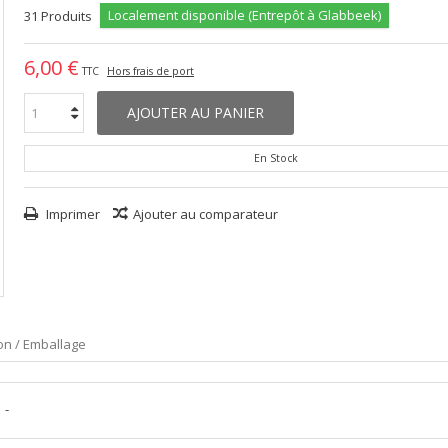
Localement disponible (Entrepôt à Glabbeek)
31
Produits
6,00 €
TTC
Hors frais de port
AJOUTER AU PANIER
En Stock
Imprimer
Ajouter au comparateur
son / Emballage
-