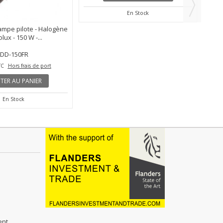
ampe pilote - Halogène
FTFI500 - Tube flash pour FI-500(A/D)
RSM
olux - 150 W -...
/ SM-500 / KS-500A...
JDD-150FR
FT-FI500
21,00 €
TC
Hors frais de port
TTC
Hors frais de port
TER AU PANIER
AJOUTER AU PANIER
En Stock
En Stock
ent