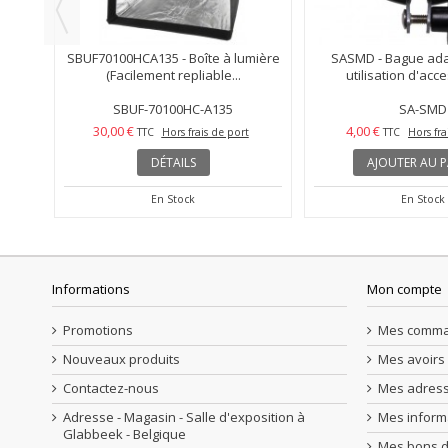
logène
SBUF70100HCA135 - Boîte à lumière
SASMD - Bague ada
(Facilement repliable...
utilisation d'acce
SBUF-70100HC-A135
SA-SMD
30,00 €
4,00 €
TTC
Hors frais de port
TTC
Hors fra
DÉTAILS
AJOUTER AU P
En Stock
En Stock
Informations
Mon compte
Promotions
Mes comm
Nouveaux produits
Mes avoirs
Contactez-nous
Mes adres
Adresse - Magasin - Salle d'exposition à
Mes inform
Glabbeek - Belgique
Mes bons d