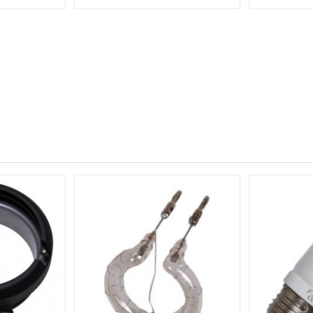
our FI-800(A/D)
FTWF300 - Tube flash pour illuStar
FTWF400 - Tu
) -...
WF-300A - 300 Ws...
WF-4
FT-WF300
14,00 €
18,00 €
ais de port
TTC
Hors frais de port
T
ANIER
AJOUTER AU PANIER
AJOU
En Stock