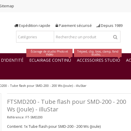
Sitemap
Expédition rapide
Paiement sécurisé
Depuis 1989
Éclairage de studio Photo et
Trépied, clip, bras, clamp, fond
Vidéo
studio, ...
D’IDENTITÉ
ECLAIRAGE CONTINU
ACCESSOIRES STUDIO
AC
200 - Tube flash pour SMD-200 - 200 Ws (Joule) - illuStar
FTSMD200 - Tube flash pour SMD-200 - 200
Ws (Joule) - illuStar
Référence:
FT-SMD200
Contient: 1x Tube flash pour SMD-200 - 200 Ws (Joule)