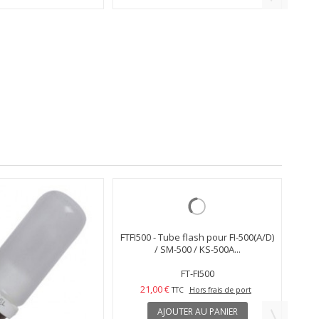
be flash pour illuStar
FTWF600 - Tube flash pour illuStar
00A - 400 Ws...
WF-600A - 600 Ws...
FT-WF400
FT-WF600
22,00 €
TC
Hors frais de port
TTC
Hors frais de port
TER AU PANIER
AJOUTER AU PANIER
En Stock
En Stock