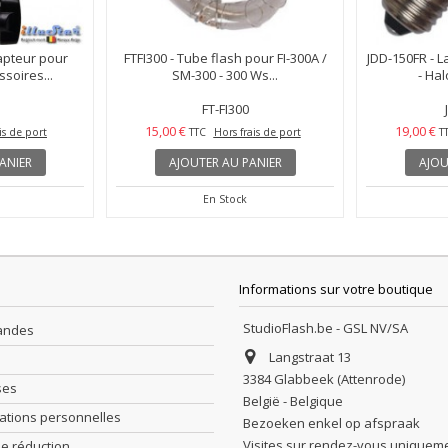
pteur pour
FTFI300 - Tube flash pour FI-300A /
JDD-150FR - L
ssoires...
SM-300 - 300 Ws...
- Hal
FT-FI300
15,00 €
19,00 €
is de port
TTC
Hors frais de port
T
ANIER
AJOUTER AU PANIER
AJOU
En Stock
Informations sur votre boutique
StudioFlash.be - GSL NV/SA
andes
Langstraat 13
3384 Glabbeek (Attenrode)
ses
België - Belgique
ations personnelles
Bezoeken enkel op afspraak
Visites sur rendez-vous uniquem
e réduction