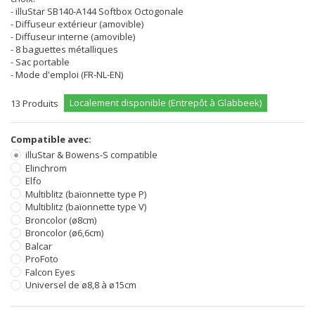
- illuStar SB140-A144 Softbox Octogonale
- Diffuseur extérieur (amovible)
- Diffuseur interne (amovible)
- 8 baguettes métalliques
- Sac portable
- Mode d'emploi (FR-NL-EN)
Localement disponible (Entrepôt à Glabbeek)
13
Produits
Compatible avec:
illuStar & Bowens-S compatible
Elinchrom
Elfo
Multiblitz (baïonnette type P)
Multiblitz (baïonnette type V)
Broncolor (ø8cm)
Broncolor (ø6,6cm)
Balcar
ProFoto
Falcon Eyes
Universel de ø8,8 à ø15cm