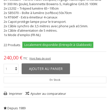
9~300 Ws (Joule), baïonnette Bowens-S, Halogène GX6.35 100W.
2x LS202 – Trépied lumière 65~195cm
2x SB5070 – Boîte à lumière (softbox) 50x70cm
1x RT604T - Extra émetteur 4-canaux
2x Capot protège-lampe pour le transport.
2x Câble synchro de 3,5 mètres avec phone jack ø3.5mm.
2x Câble d’alimentation de 5 mètres.
1x Mode d'emploi (FR-NL)
Localement disponible (Entrepôt à Glabbeek)
22
Produits
240,00 €
TTC
Hors frais de port
AJOUTER AU PANIER
En Stock
Imprimer
Ajouter au comparateur
Depuis 1989