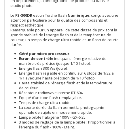
en déplacement, la photographie de produits ou dans le
studio photo.
Le
FS-300DR
est un Torche flash
Numérique
, conçu avec une
attention particulière pour la qualité des composants et
l’aspect esthétique.
Remarquable pour un appareil de cette classe de prix sont la
grande stabilité de l’énergie flash et de la température de
couleur, un temps de charge ultra rapide et un flash de courte
durée.
Géré par microprocesseur
.
Ecran de contrôle
indiquant l'énergie relative de
manière très précise (jusque 1/10 f-stop).
Energie flash 300 Ws (Joule).
Energie flash réglable en continu sur 6 stops de 1/32 à
1/1 avec une haute précision de 1/10 f-stop.
Haute stabilité de l’énergie flash et de la température
de couleur.
Récepteur radiowave interne RT-604
Equipé d’un tube flash remplaçable..
Temps de charge ultra rapide.
La courte durée du flash permet la photographie
optimale de sujets en mouvement rapide.
Lampe pilote halogène 100W - GX-6.35.
3 modes de réglage de la lampe pilote : Proportionnel à
l’énergie du flash - 100% - Eteint.