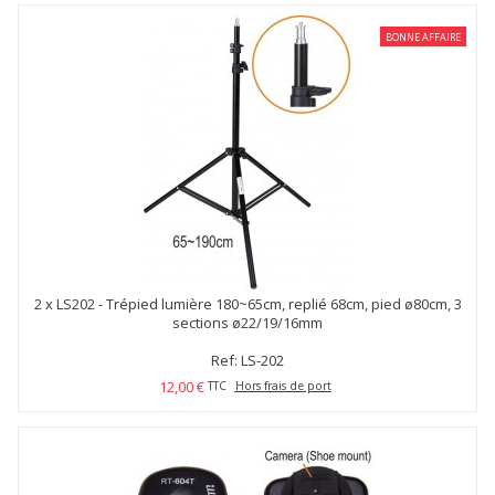
BONNE AFFAIRE
2 x
LS202 - Trépied lumière 180~65cm, replié 68cm, pied ø80cm, 3
sections ø22/19/16mm
Ref: LS-202
12,00 €
TTC
Hors frais de port