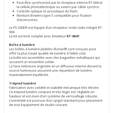
Peut être synchronisé par le récepteur interne RT-604 et
la cellule photoélectrique ou extern par câble synchro.
Contrôle optique et acoustique du flash.
Monture Bowens type-S compatible pour fixation
d’accessoires.
Le FS-300DR est équipé d’un récepteur onde radio intégré RT-
604.
Le Kit est livré complet avec émetteur
RT-604T
.
Boîte à lumière
Les boîtes à lumière pliables illuStar® sont conçues pour
offrir la plus haute qualité de lumière à faible coût.
La boîte est assemblée avec des baguettes métalliques qui
assurent un ensemble solide.
La face intérieure argentée et un diffuseur interne devant la
source lumineuse assurent une répartition de lumière
maximalement équilibrée.
Trépied lumière
Fabrication avec solidité et stabilité mécanique très élevée.
Ce trépied lumière compact et très léger est réglable en
hauteur et est muni d’un système de verrouillage robuste.
L’extrémité est pourvue d’un spigot standard pour placement
de tout équipement de studio courant.