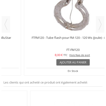
FTFM120 - Tube flash pour FM-120 - 120 Ws (Joule) - illuStar
FT-FM120
8,00 €
TTC
Hors frais de port
AJOUTER AU PANIER
En Stock
Les clients qui ont acheté ce produit ont également acheté: