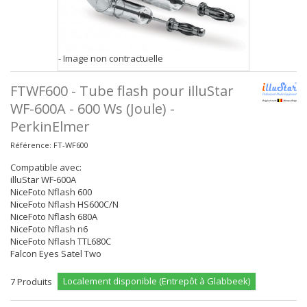
- Image non contractuelle
FTWF600 - Tube flash pour illuStar
WF-600A - 600 Ws (Joule) -
PerkinElmer
Référence:
FT-WF600
Compatible avec:
illuStar WF-600A
NiceFoto Nflash 600
NiceFoto Nflash HS600C/N
NiceFoto Nflash 680A
NiceFoto Nflash n6
NiceFoto Nflash TTL680C
Falcon Eyes Satel Two
Localement disponible (Entrepôt à Glabbeek)
7
Produits