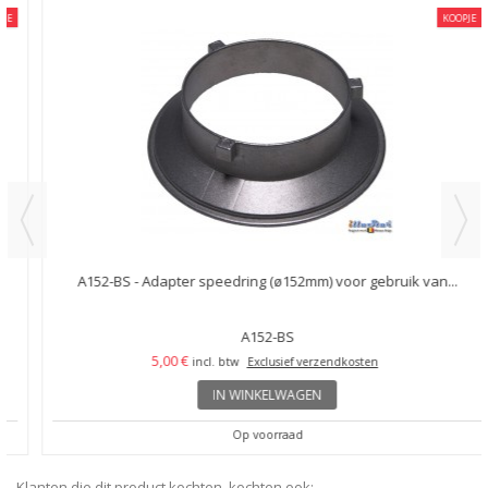
KOOPJE
A152-BS - Adapter speedring (ø152mm) voor gebruik van...
A152-BS
5,00 €
incl. btw
Exclusief verzendkosten
IN WINKELWAGEN
Op voorraad
Klanten die dit product kochten, kochten ook: